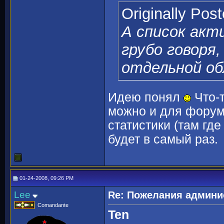
Originally Pos
А список акт
грубо говоря
отдельной об
Идею понял
Что-т
можно и для форума
статистики (там где
будет в самый раз.
01-24-2008, 09:26 PM
Lee
Re: Пожелания админи
Comandante
Ten