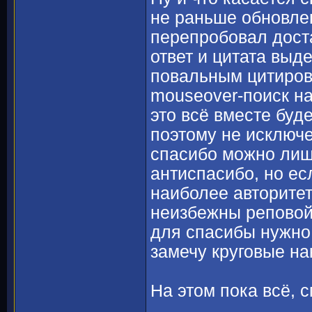
не раньше обновле
перепробовал доста
ответ и цитата выд
повальным цитирова
mouseover-поиск на 
это всё вместе буд
поэтому не исключе
спасибо можно лишь
антиспасибо, но есл
наиболее авторите
неизбежны реповойн
для спасибы нужно 
замечу круговые на
На этом пока всё, с