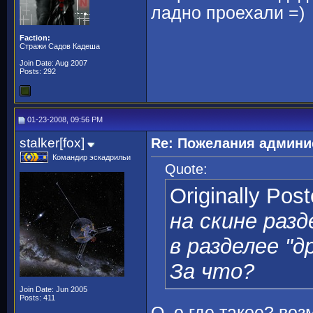
ладно проехали =)
Faction:
Стражи Садов Кадеша
Join Date: Aug 2007
Posts: 292
01-23-2008, 09:56 PM
stalker[fox]
Re: Пожелания админи
Командир эскадрильи
Quote:
Originally Pos
на скине раз
в разделее "д
За что?
Join Date: Jun 2005
Posts: 411
O_o где такое? воз