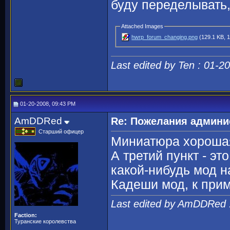
буду переделывать
Attached Images
hwrp_forum_changing.png
(129.1 KB, 1
Last edited by Ten : 01-2
01-20-2008, 09:43 PM
AmDDRed
Re: Пожелания админи
Старший офицер
Миниатюра хороша
А третий пункт - э
какой-нибудь мод н
Кадеши мод, к прим
Last edited by AmDDRed 
Faction:
Туранские королевства