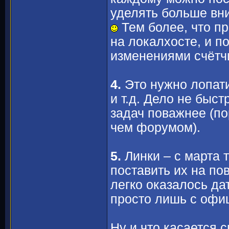
уделять больше вни
Тем более, что п
на локалхосте, и п
изменениями счётч
4.
Это нужно лопати
и т.д. Дело не быст
задач поважнее (п
чем форумом).
5.
Линки – с марта 
поставить их на по
легко оказалось да
просто лишь с офи
Ну и что касается 