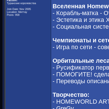
Faction:
Туранские королевства
Вселенная Homewo
Join Date: Nov 2005
- Корабль-матка - 
Location: Миттау
Posts: 958
- Эстетика и этика
- Социальная сист
Чемпионаты и сет
- Игра по сети - со
Орбитальные леса
- Русификатор пе
- ПОМОГИТЕ! сдел
- Переводы описани
Творчество:
- HOMEWORLD ART 
- GreGy