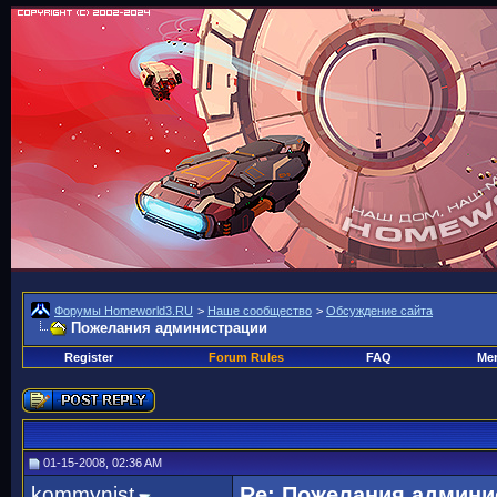
Форумы Homeworld3.RU
>
Наше сообщество
>
Обсуждение сайта
Пожелания администрации
Register
Forum Rules
FAQ
Mem
01-15-2008, 02:36 AM
kommynist
Re: Пожелания админи