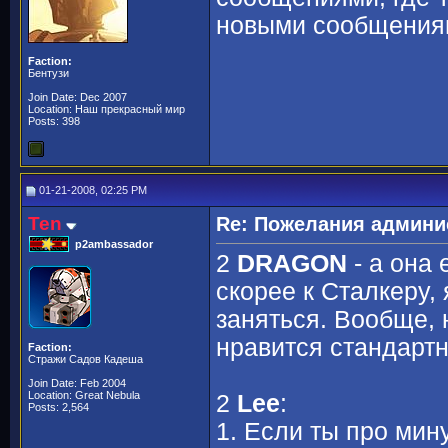
новыми сообщениям
Faction:
Бентузи
Join Date: Dec 2007
Location: Наш прекрасный мир
Posts: 398
01-21-2008, 02:25 PM
Ten
Re: Пожелания админи
p2ambassador
2
DRAGON
- а она 
скорее к Сталкеру
заняться. Вообще, н
нравится стандартн
Faction:
Стражи Садов Кадеша
Join Date: Feb 2004
Location: Great Nebula
2
Lee
:
Posts: 2,564
1. Если ты про мин