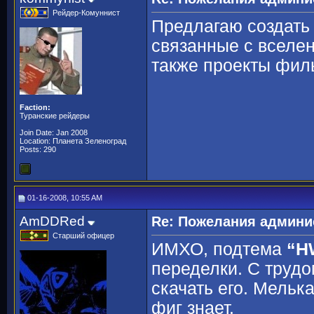
Рейдер-Комуннист
Предлагаю создать
связанные с вселе
также проекты фил
Faction:
Туранские рейдеры
Join Date: Jan 2008
Location: Планета Зеленоград
Posts: 290
01-16-2008, 10:55 AM
AmDDRed
Re: Пожелания админи
Старший офицер
ИМХО, подтема
“H
переделки. С трудо
скачать его. Мелька
фиг знает.