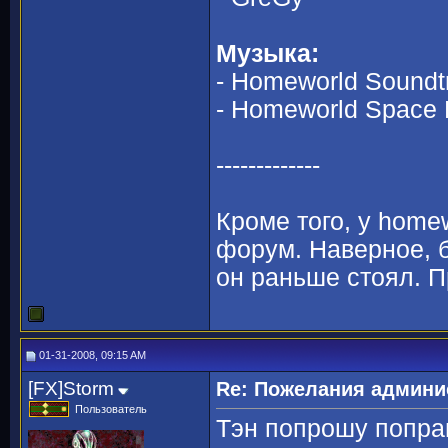
Музыка:
- Homeworld Soundt
- Homeworld Space 
-------------
Кроме того, у home
форум. Наверное, б
он раньше стоял. П
01-31-2008, 09:15 AM
[FX]Storm
Re: Пожелания админи
Пользователь
Тэн попрошу попра