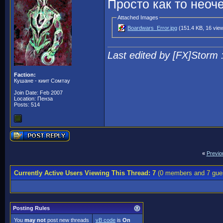
Просто как то неоч
Attached Images
Boardwars_Error.jpg
(151.4 KB, 16 vie
Last edited by [FX]Storm 
Faction:
Кушане - киит Сомтау
Join Date: Feb 2007
Location: Пенза
Posts: 514
«
Previo
Currently Active Users Viewing This Thread: 7
(0 members and 7 gue
Posting Rules
You
may not
post new threads
vB code
is
On