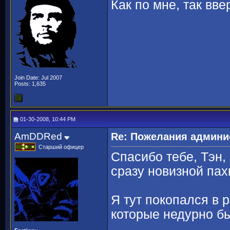
Как по мне, так вв
Join Date: Jul 2007
Posts: 1,635
01-30-2008, 10:44 PM
AmDDRed
Re: Пожелания админи
Старший офицер
Спасибо тебе, Тэн,
сразу новизной па
Я тут покопался в 
которые недурно б