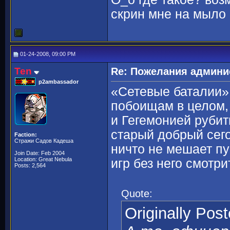
скрин мне на мыло 
01-24-2008, 09:00 PM
Ten
Re: Пожелания админи
p2ambassador
«Сетевые баталии»
побоищам в целом, 
и Гегемонией рубит
старый добрый сего
Faction:
Стражи Садов Кадеша
ничто не мешает п
Join Date: Feb 2004
Location: Great Nebula
игр без него смотри
Posts: 2,564
Quote:
Originally Pos