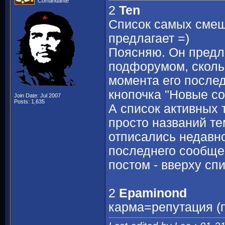
Comandante
2
Ten
Список самых смешн
предлагает =)
Поясняю. Он предл
подфорумом, сколь
момента его после
кнопочка "Новые со
Join Date: Jul 2007
Posts: 1,635
А список активных т
просто названий те
отписались недавно
последнего сообще
постом - вверху спи
2
Epaminond
карма=репутация (