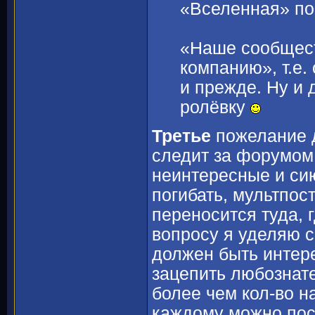
«Вселенная» по 
«Наше сообщест
компанию», т.е.
и прежде. Ну и
ролёвку
Третье
пожелание д
следит за форумом 
неинтересные и си
погибать, мультпос
переносится туда, 
вопросу я уделяю 
должен быть интер
зацепить любознател
более чем кол-во н
каждому можно пос