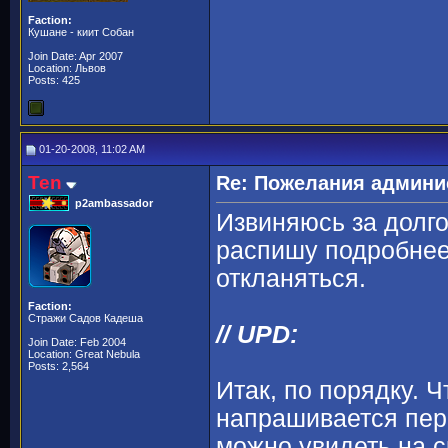
Faction:
Кушане - киит Собан
Join Date: Apr 2007
Location: Львов
Posts: 425
01-20-2008, 11:02 AM
Ten
Re: Пожелания админи
p2ambassador
Извиняюсь за долг
распишу подробнее
откланяться.
Faction:
Стражи Садов Кадеша
// UPD:
Join Date: Feb 2004
Location: Great Nebula
Posts: 2,564
Итак, по порядку. 
напрашивается пер
можно увидеть на с