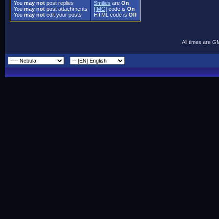
You
may not
post replies
Smilies
are
On
You
may not
post attachments
[IMG]
code is
On
You
may not
edit your posts
HTML code is
Off
All times are G