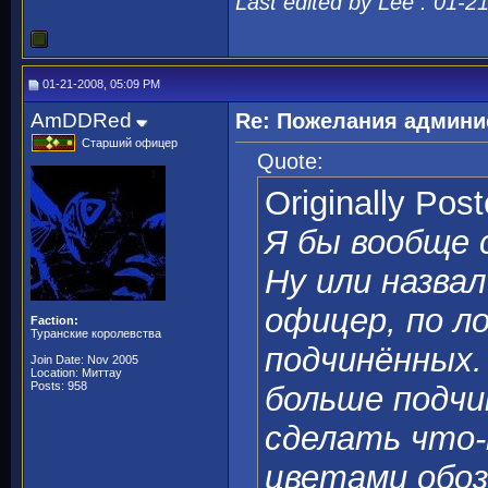
Last edited by Lee : 01-2
01-21-2008, 05:09 PM
AmDDRed
Re: Пожелания админи
Старший офицер
Quote:
Originally Pos
Я бы вообще
Ну или назвал
офицер, по л
Faction:
Туранские королевства
подчинённых.
Join Date: Nov 2005
Location: Миттау
Posts: 958
больше подчи
сделать что-
цветами обоз