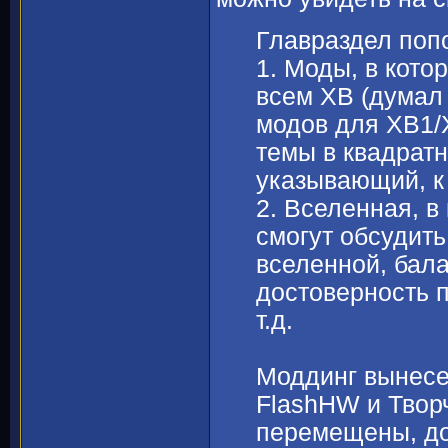
Главраздел поп
1. Моды, в кото
всем ХВ (думал
модов для ХВ1/
темы в квадратн
указывающий, к 
2. Вселенная, в
смогут обсудить
вселенной, бал
достоверность 
т.д.
Моддинг вынесен
FlashHW и Твор
перемещены, до