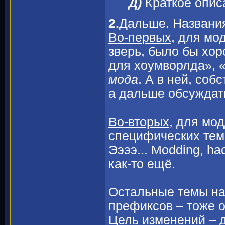
Д)
Краткое опис
2.
Дальше. Названия
Во-первых,
для модо
зверь, было бы хор
для хоумворлда», 
мода
. А в ней, соб
а дальше обсуждать
Во-вторых
, для мо
специфических тем 
Ээээ... Modding, ha
как-то ещё.
Остальные темы на
префиксов – тоже 
Цель изменений – 