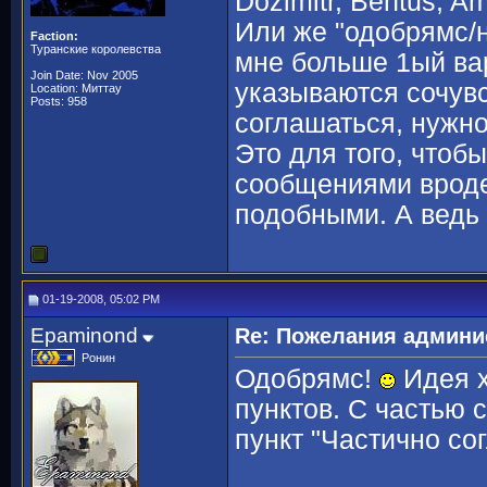
Dozimitr, Bentus, 
Или же "одобрямс/н
Faction:
Туранские королевства
мне больше 1ый вар
Join Date: Nov 2005
указываются сочувс
Location: Миттау
Posts: 958
соглашаться, нужно
Это для того, чтоб
сообщениями вроде 
подобными. А ведь 
01-19-2008, 05:02 PM
Epaminond
Re: Пожелания админи
Ронин
Одобрямс!
Идея х
пунктов. С частью с
пункт "Частично сог