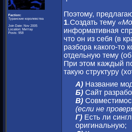
Поэтому, предлага
Faction:
Туранские королевства
1
.Создать тему
«Мо
Join Date: Nov 2005
информативная спра
Location: Миттау
Posts: 958
что он из себя (в к
разбора какого-то 
отдельную тему (об 
При этом каждый п
такую структуру (х
А)
Название мод
Б)
Сайт разрабо
В)
Совместимост
(если не провер
Г)
Есть ли сингл
оригинальную;