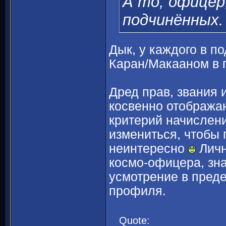
А то, офицер
подчинённых.
Дык, у каждого в п
Каран/Макааном в п
Дред прав, звания 
косвенно отобража
критерий начислени
измениться, чтобы 
неинтересно
Личн
космо-офицера, зна
усмотрение в преде
профиля.
Quote: