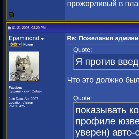
прожорливый в пла
01-21-2008, 03:20 PM
Epaminond
Re: Пожелания админи
Ронин
Quote:
Я против введ
Что это должно бы
Faction:
Кушане - киит Собан
Quote:
Join Date: Apr 2007
Location: Львов
Posts: 425
показывать к
профиле юзвер
уверен) авто-