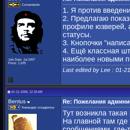
Comandante
1. Я против введен
2. Предлагаю показ
профиле юзверей, а
статусы.
3. Кнопочки "написа
4. Ещё классная шт
наиболее новыми п
Join Date: Jul 2007
Posts: 1,635
Last edited by Lee : 01-2
01-21-2008, 12:28 AM
Bentus
Re: Пожелания админи
Командир эскадрильи
Тут возникла такая
На главной там где
сообщениями, где-т