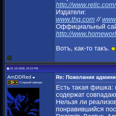
http://www.relic.co
Издатели:
www.thq.com
//
www.
Оффициальный сай
http://www.homewor
Вотъ, как-то такъ.
01-19-2008, 04:23 PM
AmDDRed
Re: Пожелания админи
Старший офицер
Есть такая фишка:
содержат совпада
Нельзя ли реализов
понравившийся пост