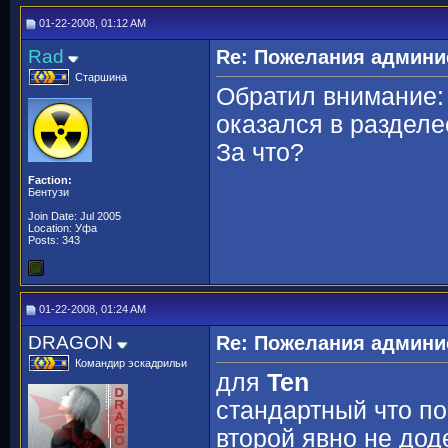
01-22-2008, 01:12 AM
Rad
Re: Пожелания админи
Старшина
Обратил внимание: 
оказался в разделе
За что?
Faction:
Бентузи
Join Date: Jul 2005
Location: Уфа
Posts: 343
01-22-2008, 01:24 AM
DRAGON
Re: Пожелания админи
Командир эскадрильи
для
Ten
стандартный что по
второй явно не дод