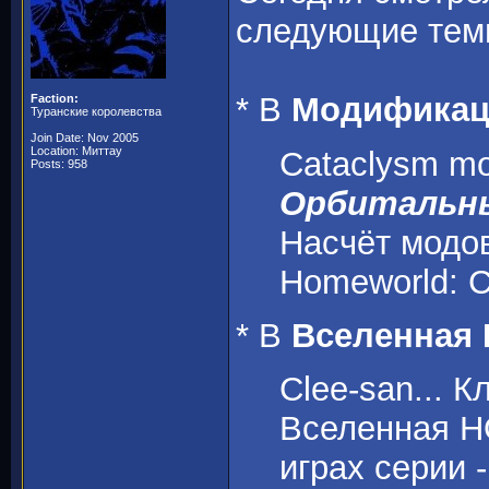
следующие темы
* В
Модификац
Faction:
Туранские королевства
Join Date: Nov 2005
Location: Миттау
Cataclysm m
Posts: 958
Орбитальны
Насчёт модо
Homeworld: C
* В
Вселенная
Clee-san... К
Вселенная H
играх серии 