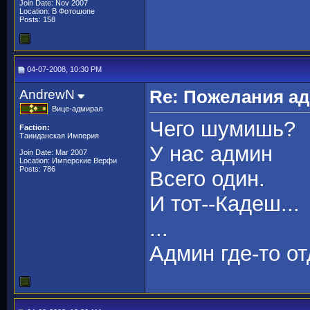
Join Date: Nov 2007
Location: В Фотошопе
Posts: 158
04-07-2008, 10:30 PM
AndrewN
Re: Пожелания а
Вице-адмирал
Чего шумишь?
Faction:
Таииданская Империя
У нас админ
Join Date: Mar 2007
Location: Имперские Верфи
Posts: 786
Всего один.
И тот--Кадеш...
...
Админ где-то от