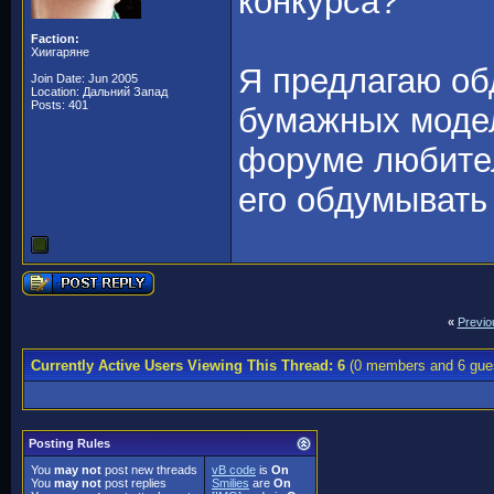
конкурса?
Faction:
Хиигаряне
Я предлагаю об
Join Date: Jun 2005
Location: Дальний Запад
Posts: 401
бумажных модел
форуме любител
его обдумывать
«
Previo
Currently Active Users Viewing This Thread: 6
(0 members and 6 gue
Posting Rules
You
may not
post new threads
vB code
is
On
You
may not
post replies
Smilies
are
On