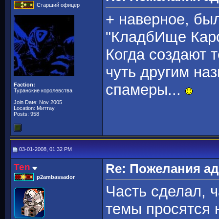
Старший офицер
+ наверное, бы
"КладбИще Каро
Когда создают т
чуть другим на
спамеры...
Faction:
Туранские королевства
Join Date: Nov 2005
Location: Миттау
Posts: 958
03-01-2008, 01:32 PM
Ten
Re: Пожелания а
p2ambassador
Часть сделал, ч
темы просятся 