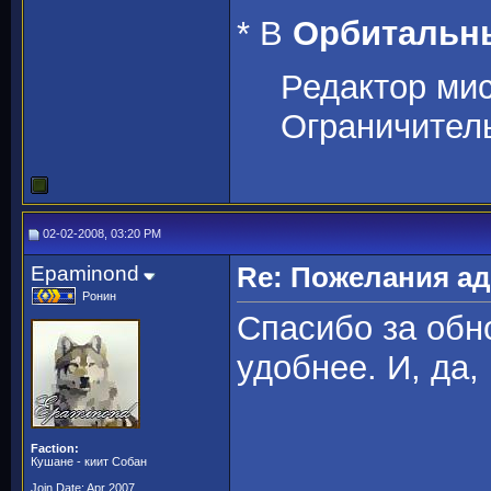
* В
Орбитальн
Редактор ми
Ограничител
02-02-2008, 03:20 PM
Epaminond
Re: Пожелания а
Ронин
Спасибо за обн
удобнее. И, да
Faction:
Кушане - киит Собан
Join Date: Apr 2007