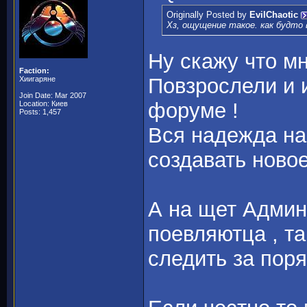
Originally Posted by
EvilChaotic
Хз, ощущение такое. как будто 
Ну скажу что м
Faction:
Повзрослели и 
Хиигаряне
Join Date: Mar 2007
форуме !
Location: Киев
Posts: 1,457
Вся надежда на
создавать ново
А на щет Админ
поевляютца , та
следить за поря