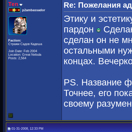
Ten
Re: Пожелания а
p2ambassador
Этику и эстетик
пардон
Сделан
сделан он не м
Faction:
Стражи Садов Кадеша
остальными нуж
Join Date: Feb 2004
Location: Great Nebula
концах. Вечерко
Posts: 2,564
PS. Название ф
Точнее, его пок
своему разумен
01-31-2008, 12:33 PM