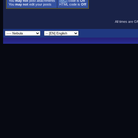
You
may not
post attachments
[IMG]
code is
On
You
may not
edit your posts
HTML code is
Off
All times are 