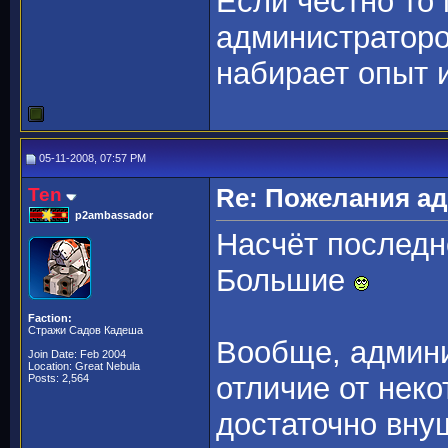
Если честно то 
администраторо
набирает опыт 
05-11-2008, 07:57 PM
Ten
Re: Пожелания а
p2ambassador
Насчёт последн
Большие
Faction:
Стражи Садов Кадеша
Вообще, админи
Join Date: Feb 2004
Location: Great Nebula
отличие от нек
Posts: 2,564
достаточно вн