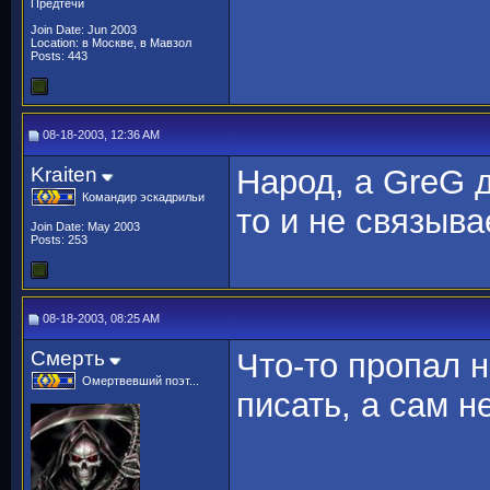
Предтечи
Join Date: Jun 2003
Location: в Москве, в Мавзол
Posts: 443
08-18-2003, 12:36 AM
Kraiten
Народ, а GreG д
Командир эскадрильи
то и не связыва
Join Date: May 2003
Posts: 253
08-18-2003, 08:25 AM
Смерть
Что-то пропал
Омертвевший поэт...
писать, а сам н