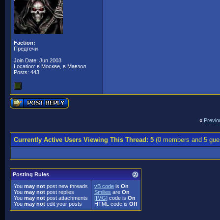
Faction:
Предтечи
Join Date: Jun 2003
Location: в Москве, в Мавзол
Posts: 443
«
Previo
Currently Active Users Viewing This Thread: 5
(0 members and 5 gue
Posting Rules
You
may not
post new threads
vB code
is
On
You
may not
post replies
Smilies
are
On
You
may not
post attachments
[IMG]
code is
On
You
may not
edit your posts
HTML code is
Off