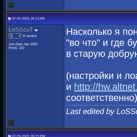
07-26-2003, 06:13 AM
LoSScuT
Насколько я по
В запасе
"во что" и где б
Join Date: Apr 2003
Posts: 102
в старую добрую 
(настройки и ло
и
http://hw.altn
соответственно
Last edited by LoSS
07-29-2003, 05:23 PM