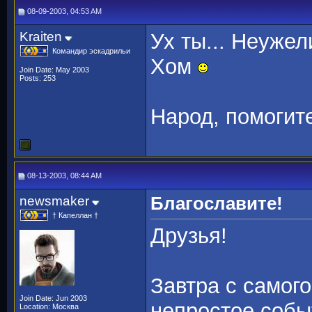
08-09-2003, 04:53 AM
Kraiten
Ух ты... Неужел
Командир эскадрильи
Хом
Join Date: May 2003
Posts: 253
Народ, помогите
08-13-2003, 08:44 AM
newsmaker
Благославите!
† Капеллан †
Друзья!
Завтра с самого
Join Date: Jun 2003
непростое собы
Location: Москва