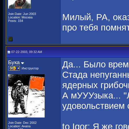
Join Date: Jun 2003
Милый, РА, ока
Location: Москва
Posts: 154
про тебя помнят
07-22-2003, 09:32 AM
Бука
Да... Было время
Инструктор
Стада непуганн
ядерных грибочк
А мУУУзыка... "
удовольствием 
Join Date: Dec 2002
to Igor: Я же г
Location: Анапа