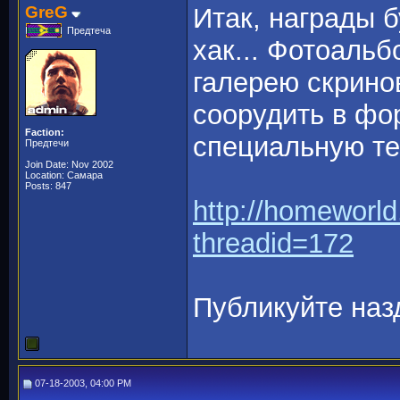
GreG
Итак, награды б
Предтеча
хак... Фотоальб
галерею скринов
соорудить в фор
Faction:
специальную те
Предтечи
Join Date: Nov 2002
Location: Самара
Posts: 847
http://homeworl
threadid=172
Публикуйте наз
07-18-2003, 04:00 PM