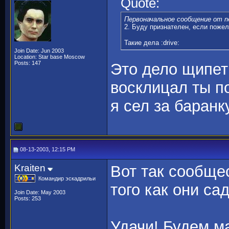
Quote:
Первоначальное сообщение от 
2. Буду признателен, если пожел
Такие дела :drive:
Join Date: Jun 2003
Location: Star base Moscow
Posts: 147
Это дело щипети
восклицал ты по
я сел за баранку
08-13-2003, 12:15 PM
Kraiten
Вот так сообще
Командир эскадрильи
того как они са
Join Date: May 2003
Posts: 253
Удачи! Будем м