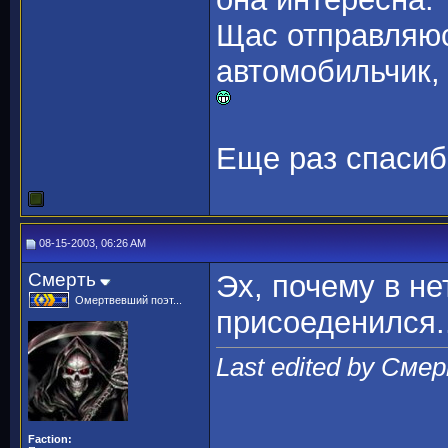
Щас отправляюс
автомобильчик, 
Еще раз спасиб
08-15-2003, 06:26 AM
Смерть
Эх, почему в не
Омертвевший поэт...
присоеденился..
Last edited by Сме
Faction: