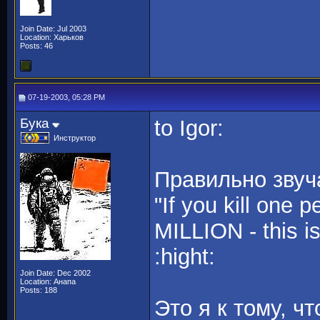
Join Date: Jul 2003
Location: Харьков
Posts: 46
07-19-2003, 05:28 PM
Бука
tо Igor:
Инструктор
Правильно звуча
"If you kill one p
MILLION - this is 
:hight:
Join Date: Dec 2002
Location: Анапа
Posts: 188
Это я к тому, ч