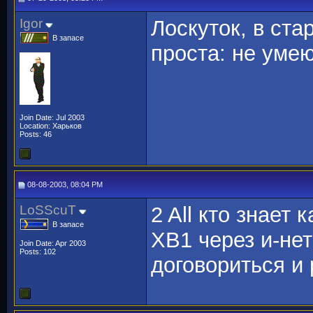
Igor
Лоскуток, в ста
В запасе
проста: не умею
Join Date: Jul 2003
Location: Харьков
Posts: 46
08-08-2003, 08:04 PM
LoSScuT
2 All кто знает 
В запасе
ХВ1 через и-нет
Join Date: Apr 2003
Posts: 102
договориться и 