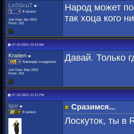
LoSScuT
Народ может пог
В запасе
так хоца кого ни
Join Date: Apr 2003
Posts: 102
07-19-2003, 03:10 AM
Kraiten
Давай. Только г
Командир эскадрильи
Join Date: May 2003
Posts: 253
07-19-2003, 01:51 PM
Igor
Сразимся...
В запасе
Лоскуток, ты в