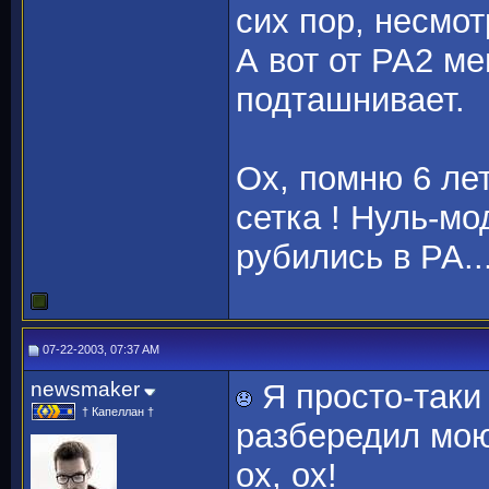
сих пор, несмот
А вот от РА2 ме
подташнивает.
Ох, помню 6 лет
сетка ! Нуль-м
рубились в РА..
07-22-2003, 07:37 AM
newsmaker
Я просто-таки 
† Капеллан †
разбередил мою 
ох, ох!