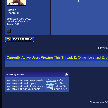
Faction:
Предтечи
Join Date: Nov 2002
Location: Самара
Posts: 847
«
Previo
Currently Active Users Viewing This Thread: 11
(0 members and 11 g
Posting Rules
You
may not
post new threads
vB code
is
On
You
may not
post replies
Smilies
are
On
You
may not
post attachments
[IMG]
code is
On
You
may not
edit your posts
HTML code is
Off
All times are G