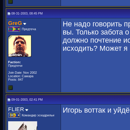
08-31-2003, 08:45 PM
GreG
Не надо говорить п
Предтеча
вы. Только забота о
должно почтение ис
исходить? Может я 
Faction:
Предтечи
Join Date: Nov 2002
Location: Самара
Posts: 847
09-01-2003, 02:41 PM
FLIER
Игорь воттак и уйд
Командир эскадрильи