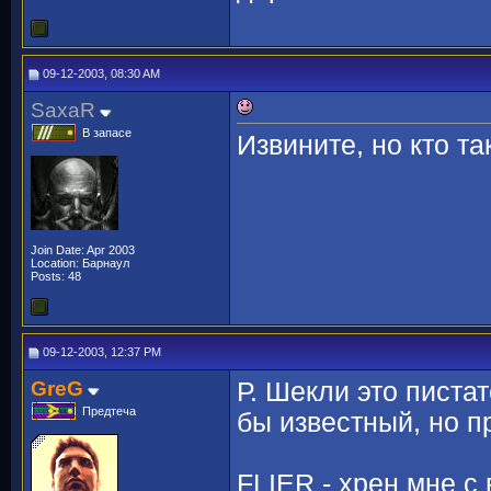
09-12-2003, 08:30 AM
SaxaR
В запасе
Извините, но кто та
Join Date: Apr 2003
Location: Барнаул
Posts: 48
09-12-2003, 12:37 PM
GreG
Р. Шекли это писта
Предтеча
бы известный, но п
FLIER - хрен мне с 