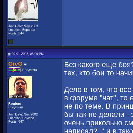
Join Date: May 2003
Location: Воронеж
Posts: 344
09-01-2003, 03:09 PM
GreG
Без какого еще боя?
Предтеча
тех, кто бои то нач
Дело в том, что все
в форуме "чат", то 
Faction:
не по теме. В принц
Предтечи
бы так не делали -
Join Date: Nov 2002
Location: Самара
очень прикольно см
Posts: 847
написал?.." и в так