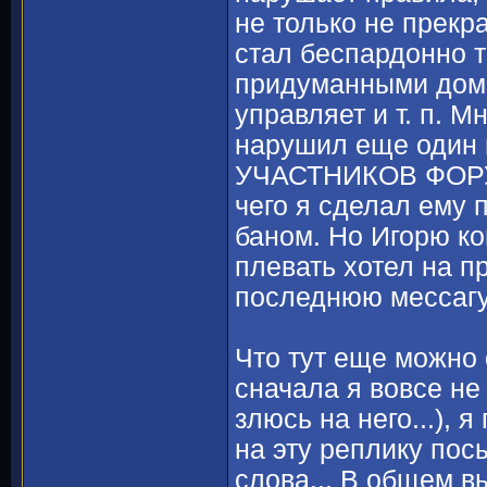
не только не прекр
стал беспардонно 
придуманными домы
управляет и т. п. М
нарушил еще один
УЧАСТНИКОВ ФОРУ
чего я сделал ему
баном. Но Игорю ко
плевать хотел на п
последнюю мессаг
Что тут еще можно 
сначала я вовсе не
злюсь на него...), 
на эту реплику по
слова... В общем в