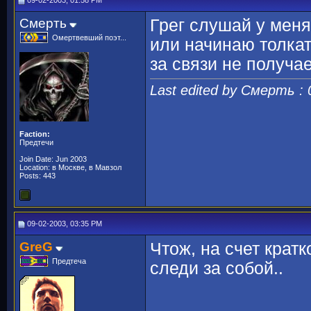
09-02-2003, 01:58 PM
Смерть
Грег слушай у меня
Омертвевший поэт...
или начинаю толкать
за связи не получае
Last edited by Смерть :
Faction:
Предтечи
Join Date: Jun 2003
Location: в Москве, в Мавзол
Posts: 443
09-02-2003, 03:35 PM
GreG
Чтож, на счет кратко
Предтеча
следи за собой..