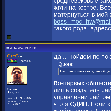
средневековые зако
жгли на костре. Все
матернуться в мой 
boss_mod_hw@mail
такого рода, адрес
08-31-2003, 05:44 PM
GreG
Да... Пойдем по пор
Предтеча
Quote:
Было не приятно за рулём общес
Во-первых общество
лишь создатель сай
Faction:
Предтечи
управлении сайтом 
Join Date: Nov 2002
Location: Самара
что я ОДИН. Если кт
Posts: 847
крайне редко. Я од