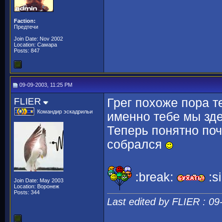
Faction:
Предтечи
Join Date: Nov 2002
Location: Самара
Posts: 847
09-09-2003, 11:25 PM
FLIER
Грег похоже пора т
Командир эскадрильи
именно тебе мы зде
Теперь понятно поч
собрался
:break:
:s
Join Date: May 2003
Location: Воронеж
Posts: 344
Last edited by FLIER : 0