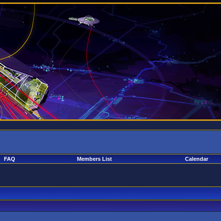
FAQ
Members List
Calendar