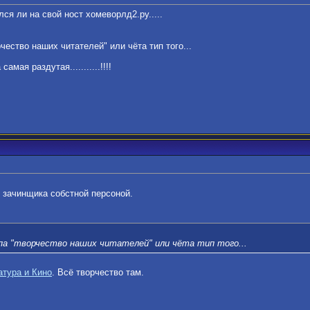
ся ли на свой ност хомеворлд2.ру.....
рчество наших читателей" или чёта тип того...
амая раздутая...........!!!!
 зачинщика собстной персоной.
па "творчество наших читателей" или чёта тип того...
атура и Кино
. Всё творчество там.