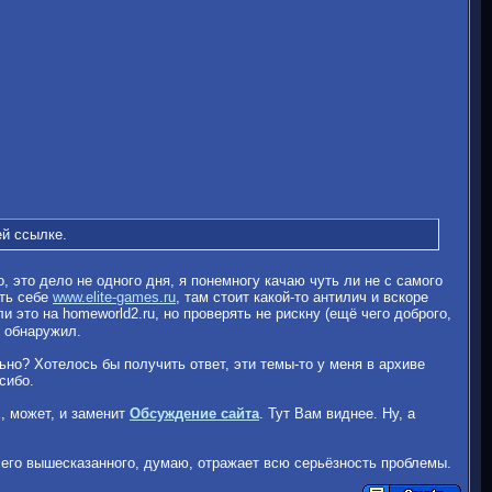
й ссылке.
, это дело не одного дня, я понемногу качаю чуть ли не с самого
ить себе
www.elite-games.ru
, там стоит какой-то антилич и вскоре
 это на homeworld2.ru, но проверять не рискну (ещё чего доброго,
е обнаружил.
ьно? Хотелось бы получить ответ, эти темы-то у меня в архиве
сибо.
х, может, и заменит
Обсуждение сайта
. Тут Вам виднее. Ну, а
сего вышесказанного, думаю, отражает всю серьёзность проблемы.