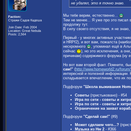
не удалял, это я точно знаю.
Мы тебе верим, естественно...
Faction:
Тем не менее... Я уже про это писал
Стражи Садов Кадеша
продолжу тут.
Join Date: Feb 2004
В силу своего отсутствия, я не знаю
Location: Great Nebula
Posts: 2,564
Первый - у многих активных участни
и HRPf2), и вот вам, пожалста (наиб
нескромного
, упоминал ещё в Аль
сейчас
), но это исключения, а он
причинам) содержимого форума (ну 
Но вот вам второй факт. Помните, б
сам!"
(
http://www.homeworld2.ru/forum
интересной и полезной информации. Ну
складывается впечатление, что их по
Подфорум
"Школа выживания Home
Советы
(пристыковано) - #54
Игра по сети - советы и хитр
Игра по сети - советы и хитр
Ограничение на захват кораб
Подфорум
"Сделай сам!"
(#9)
Может сделаем чего...?
(прист
Музыка из Hw 2
- #366