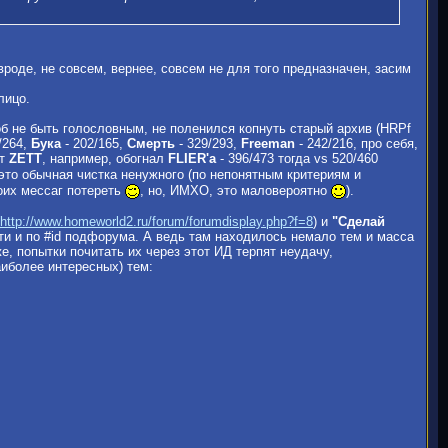
вроде, не совсем, вернее, совсем не для того предназначен, засим
лицо.
б не быть голословным, не поленился копнуть старый архив (HRPf
/264,
Бука
- 202/165,
Смерть
- 329/293,
Freeman
- 242/216, про себя,
от
ZETT
, например, обогнал
FLIER'a
- 396/473 тогда vs 520/460
 это обычная чистка ненужного (по непонятным критериям и
оих мессаг потереть
, но, ИМХО, это маловероятно
).
http://www.homeworld2.ru/forum/forumdisplay.php?f=8
) и
"Сделай
ейти и по #id подфорума. А ведь там находилось немало тем и масса
е, попытки почитать их через этот ИД терпят неудачу,
аиболее интересных) тем: