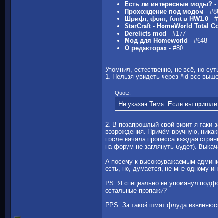
Есть ли интересные моды?
-
Прохождение под модом
- #8
Шрифт, фонт, font в HW1.0
- #
StarCraft - HomeWorld Total C
Derelicts mod
- #177
Мод для Homeworld
- #648
О редакторах
- #80
Упомнил, естественно, не всё, но сут
1. Нельзя увидеть через #id все выш
Quote:
Не указан Тема. Если вы пришли
2. В позапрошлый свой визит я таки 
возрождения. Причём вручную, никак
после начала процесса каждая стран
на форум не заглянуть будет). Выка
А посему к высокоуважаемым админи
есть, но, думается, не мне одному и
PS: Я специально не упомянул под
остальные пропажи?
PPS: За такой шмат флуда извиняюсь