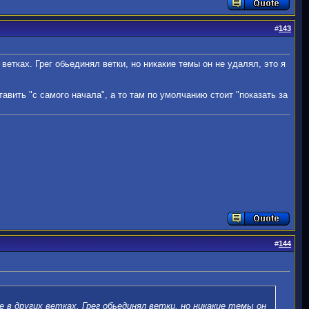
#
143
етках. Грег обьединял ветки, но никакие темы он не удалял, это я
тавить "с самого начала", а то там по умолчанию стоит "показать за
#
144
в других ветках. Грег обьединял ветки, но никакие темы он