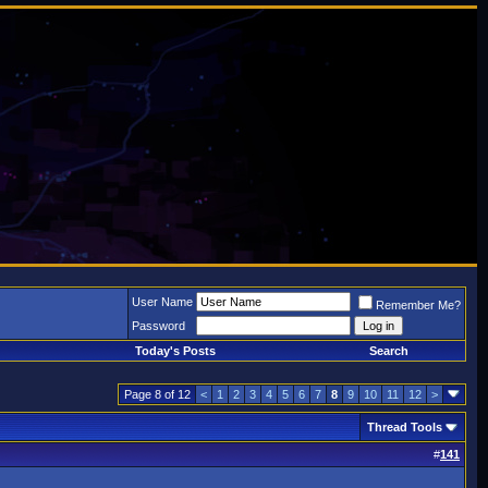
User Name
Remember Me?
Password
Today's Posts
Search
Page 8 of 12
<
1
2
3
4
5
6
7
8
9
10
11
12
>
Thread Tools
#
141