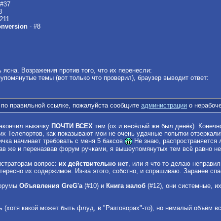
 #37
8
211
onversion
- #8
ь ясна. Возражения против того, что их перенесли:
еупомянутые темы (вот только что проверил), браузер выводит ответ:
 по правильной ссылке, пожалуйста сообщите
администрации
о нерабоче
закончил выкачку
ПОЧТИ ВСЕХ
тем (ох и весёлый же был денёк). Конечно
их Телепортов, как показывают мои не очень удачные попытки отзеркал
ичка начинает требовать с меня 5 баксов
Не знаю, распространяется ли
чав же и переназвав форум ручками, я вышеупомянутых тем всё равно н
страторам вопрос:
их действительно нет
, или я что-то делаю неправил
нтересно их содержимое. Из-за этого, собстно, и спрашиваю. Заранее спа
форумы
Объявления GreG'a
(#10) и
Книга жалоб
(#12), они системные, и
 (хотя какой может быть флуд, в "Разговорах"-то), но немалый объём в