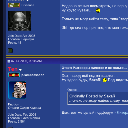
В запасе
Недавно решил посмотреть, не вернул
ну круто чуваки.....
Только не могу найти тему, типа "тво
ЗЫ. до сих пор приятно, что моя тема с
Join Date: Apr 2003
Location: Барнаул
Posts: 48
07-14-2005, 09:45 AM
Ten
Ответ: Разговоры пилотов и не только....
p2ambassador
Хех, народ всё подтягивается...
Ну здрав будь,
SaxaR
!
Рад видеть
Quote:
Originally Posted by
SaxaR
только не могу найти тему, ти
Faction:
Стражи Садов Кадеша
Дык, вот же целый подфорум -
Литер
Join Date: Feb 2004
Location: Great Nebula
Posts: 2,564