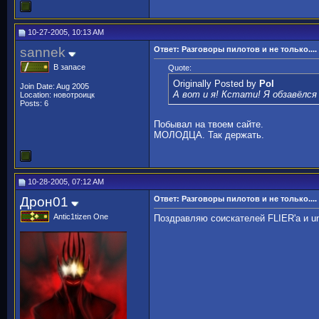
10-27-2005, 10:13 AM
sannek
Ответ: Разговоры пилотов и не только....
В запасе
Quote:
Originally Posted by
Pol
Join Date: Aug 2005
А вот и я! Кстати! Я обзавёлся 
Location: новотроицк
Posts: 6
Побывал на твоем сайте.
МОЛОДЦА. Так держать.
10-28-2005, 07:12 AM
Дрон01
Ответ: Разговоры пилотов и не только....
Antic1tizen One
Поздравляю соискателей FLIER'a и un