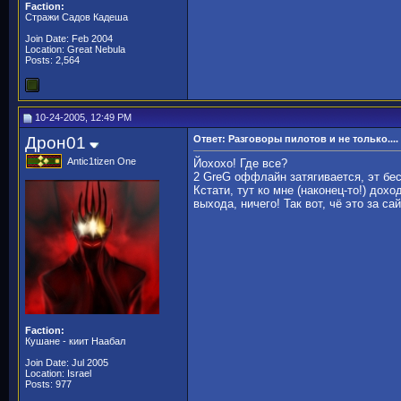
Faction:
Стражи Садов Кадеша
Join Date: Feb 2004
Location: Great Nebula
Posts: 2,564
10-24-2005, 12:49 PM
Дрон01
Ответ: Разговоры пилотов и не только....
Antic1tizen One
Йохохо! Где все?
2 GreG оффлайн затягивается, эт бе
Кстати, тут ко мне (наконец-то!) дох
выхода, ничего! Так вот, чё это за са
Faction:
Кушане - киит Наабал
Join Date: Jul 2005
Location: Israel
Posts: 977