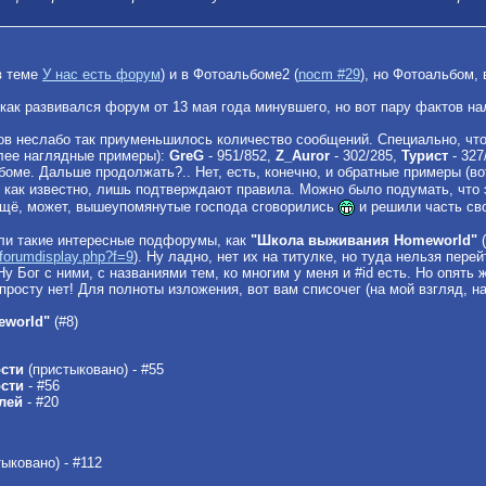
 в теме
У нас есть форум
) и в Фотоальбоме2 (
nocm #29
), но Фотоальбом, 
, как развивался форум от 13 мая года минувшего, но вот пару фактов на
ков неслабо так приуменьшилось количество сообщений. Специально, что
олее наглядные примеры):
GreG
- 951/852,
Z_Auror
- 302/285,
Турист
- 327
боме. Дальше продолжать?.. Нет, есть, конечно, и обратные примеры (в
и, как известно, лишь подтверждают правила. Можно было подумать, что
ещё, может, вышеупомянутые господа сговорились
и решили часть св
ыли такие интересные подфорумы, как
"Школа выживания Homeworld"
(
/forumdisplay.php?f=9
). Ну ладно, нет их на титулке, но туда нельзя пер
 Бог с ними, с названиями тем, ко многим у меня и #id есть. Но опять ж
просту нет! Для полноты изложения, вот вам списочег (на мой взгляд, н
world"
(#8)
ости
(пристыковано) - #55
ости
- #56
лей
- #20
ыковано) - #112