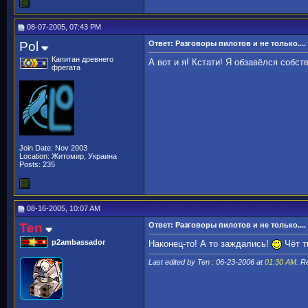
08-07-2005, 07:43 PM
Pol
Ответ: Разговоры пилотов и не только....
Капитан древнего
А вот и я! Кстати! Я обзавёлся собств
фрегата
Join Date: Nov 2003
Location: Житомир, Украина
Posts: 235
08-16-2005, 10:07 AM
Ten
Ответ: Разговоры пилотов и не только....
p2ambassador
Наконец-то! А то заждались!
Чёт ты
Last edited by Ten : 06-23-2006 at
01:30 AM
. R