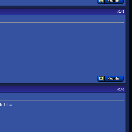
#
145
#
146
 Tiihar.