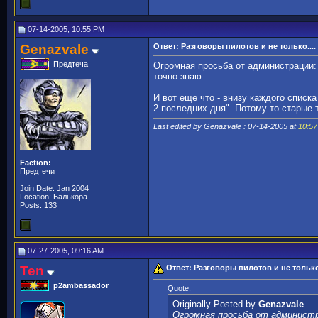
07-14-2005, 10:55 PM
Genazvale
Ответ: Разговоры пилотов и не только....
Предтеча
Огромная просьба от администрации: 
точно знаю.
И вот еще что - внизу каждого списка
2 последних дня". Потому то старые 
Last edited by Genazvale : 07-14-2005 at
10:5
Faction:
Предтечи
Join Date: Jan 2004
Location: Балькора
Posts: 133
07-27-2005, 09:16 AM
Ten
Ответ: Разговоры пилотов и не только.
p2ambassador
Quote:
Originally Posted by
Genazvale
Огромная просьба от администр