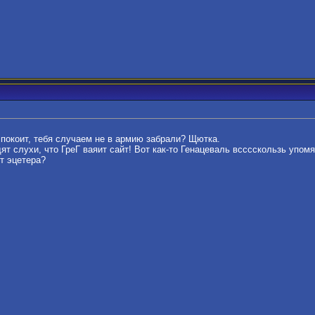
спокоит, тебя случаем не в армию забрали? Щютка.
одят слухи, что ГреГ ваяит сайт! Вот как-то Генацеваль всссскользь упом
йт эцетера?