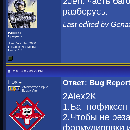
2Jen: часть баг
разберусь.
Last edited by Gena
Faction:
Предтечи
Join Date: Jan 2004
Location: Балькора
Posts: 133
12-09-2005, 03:22 PM
Fox
Ответ: Bug Repor
Император Черно-
Бурых Лис
2Alex2K
1.Баг пофиксен
2.Чтобы не рез
формулировки и