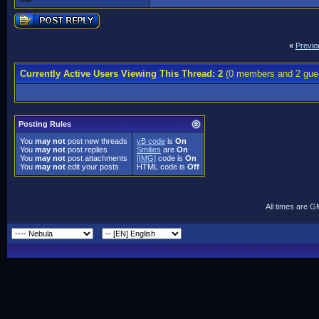
«
Previo
Currently Active Users Viewing This Thread: 2
(0 members and 2 gue
Posting Rules
You
may not
post new threads
vB code
is
On
You
may not
post replies
Smilies
are
On
You
may not
post attachments
[IMG]
code is
On
You
may not
edit your posts
HTML code is
Off
All times are 