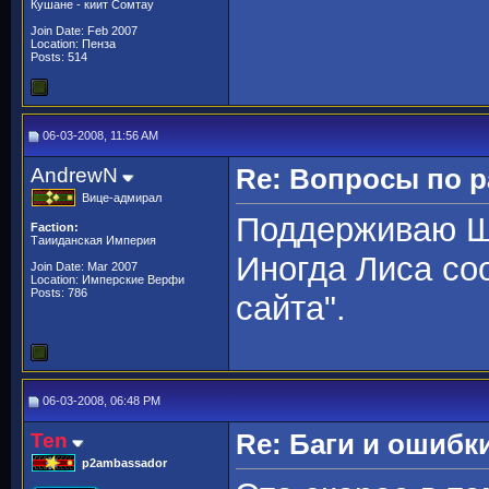
Кушане - киит Сомтау
Join Date: Feb 2007
Location: Пенза
Posts: 514
06-03-2008, 11:56 AM
AndrewN
Re: Вопросы по 
Вице-адмирал
Поддерживаю Ш
Faction:
Таииданская Империя
Иногда Лиса со
Join Date: Mar 2007
Location: Имперские Верфи
Posts: 786
сайта".
06-03-2008, 06:48 PM
Ten
Re: Баги и ошибк
p2ambassador