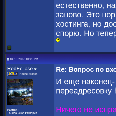
естественно, н
заново. Это но
хостинга, но до
спорю. Но тепе
04-10-2007, 01:20 PM
RedEclipse
Re: Вопрос по вх
House Breaks
И еще наконец-
переадресовку 
Ничего не испра
Faction:
Таииданская Империя