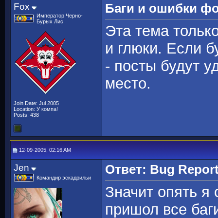
Fox
Баги и ошибки ф
Император Черно-
Бурых Лис
Эта тема тольк
и глюки. Если б
- посты будут у
место.
Join Date: Jul 2005
Location: У компа!
Posts: 438
12-09-2005, 02:16 AM
Jen
Ответ: Bug Repor
Командир эскадрильи
Значит опять я 
пришол все баг