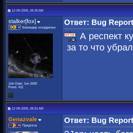
12-09-2005, 06:35 AM
stalker[fox]
Ответ: Bug Repor
Командир эскадрильи
А респект к
за то что убра
Join Date: Jun 2005
Posts: 411
12-09-2005, 06:51 AM
Genazvale
Ответ: Bug Repor
Предтеча