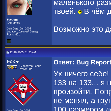
маленького раз
твоей.
В чём 
Faction:
Хиигаряне
Возможно это да
Join Date: Jun 2005
Location: Дальний Запад
Posts: 401
12-18-2005, 11:33 AM
Fox
Ответ: Bug Repor
Император Черно-
Бурых Лис
Ух ничего себе!
133 на 133... я
произойти. Поп
не менял, а гру
100 размером д
Join Date: Jul 2005