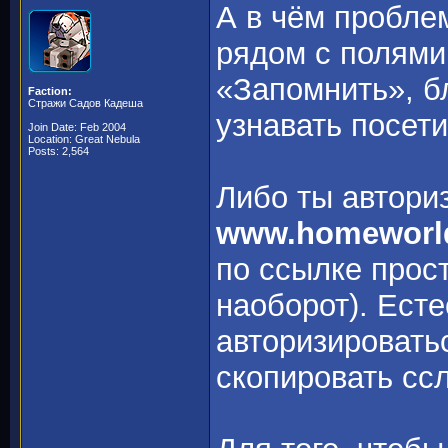
А в чём пробле
рядом с полями
«Запомнить», б
Faction:
Стражи Садов Кадеша
узнавать посети
Join Date: Feb 2004
Location: Great Nebula
Posts: 2,564
Либо ты автори
www.homeworld
по ссылке прос
наоборот). Ест
авторизировать
скопировать сс