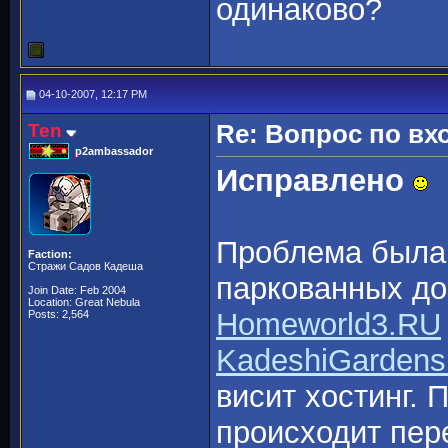
одинаково?
04-10-2007, 12:17 PM
Ten
Re: Вопрос по вх
p2ambassador
Исправлено
Проблема была 
Faction:
Стражи Садов Кадеша
паркованных до
Join Date: Feb 2004
Location: Great Nebula
Homeworld3.RU
Posts: 2,564
KadeshiGardens
висит хостинг. 
происходит пер