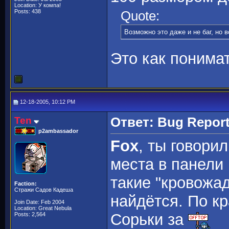
Location: У компа!
Posts: 438
Quote:
Возможно это даже и не баг, но в
Это как понима
12-18-2005, 10:12 PM
Ten
Ответ: Bug Repor
p2ambassador
Fox
, ты говорил
места в панели 
такие "кровожад
Faction:
Стражи Садов Кадеша
найдётся. По к
Join Date: Feb 2004
Location: Great Nebula
Сорьки за
Posts: 2,564