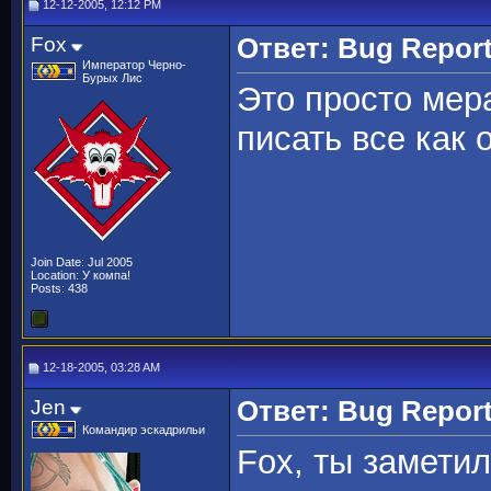
12-12-2005, 12:12 PM
Fox
Ответ: Bug Repor
Император Черно-
Бурых Лис
Это просто мер
писать все как 
Join Date: Jul 2005
Location: У компа!
Posts: 438
12-18-2005, 03:28 AM
Jen
Ответ: Bug Repor
Командир эскадрильи
Fox, ты заметил