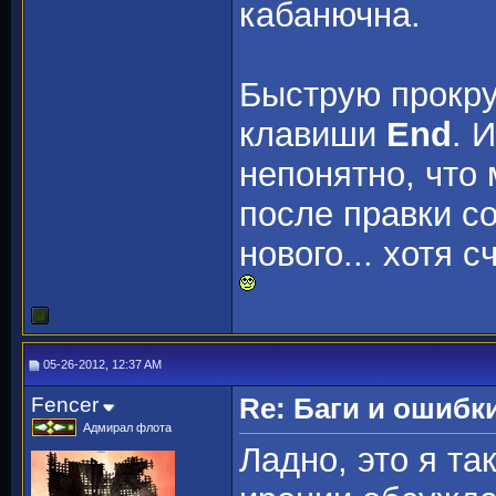
кабанючна.
Быструю прокру
клавиши
End
. 
непонятно, что
после правки с
нового... хотя 
05-26-2012, 12:37 AM
Fencer
Re: Баги и ошибк
Адмирал флота
Ладно, это я та