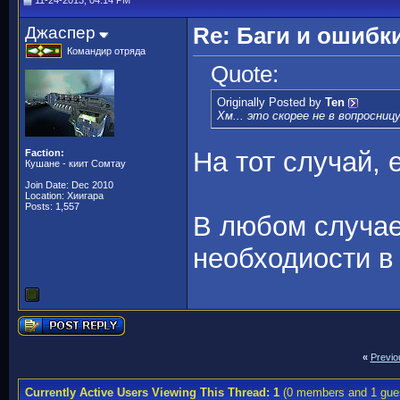
11-24-2013, 04:14 PM
Джаспер
Re: Баги и ошибк
Командир отряда
Quote:
Originally Posted by
Ten
Хм... это скорее не в вопросницу
На тот случай,
Faction:
Кушане - киит Сомтау
Join Date: Dec 2010
Location: Хиигара
Posts: 1,557
В любом случае
необходиости 
«
Previo
Currently Active Users Viewing This Thread: 1
(0 members and 1 gue