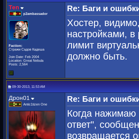
Ten
Re: Баги и ошибк
p2ambassador
Хостер, видимо,
настройками, в 
лимит виртуаль
Faction:
Стражи Садов Кадеша
должно быть.
Join Date: Feb 2004
Location: Great Nebula
Posts: 2,564
09-30-2013, 11:53 AM
Дрон01
Re: Баги и ошибк
Antic1tizen One
Когда нажимаю 
ответ", сообще
возвращается о