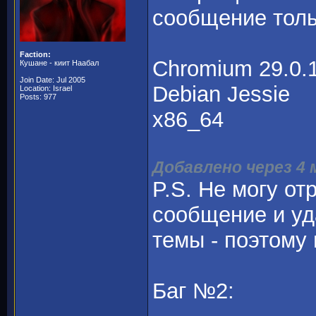
сообщение тольк
Faction:
Chromium 29.0.
Кушане - киит Наабал
Join Date: Jul 2005
Debian Jessie
Location: Israel
Posts: 977
x86_64
Добавлено через 4
P.S. Не могу о
сообщение и уд
темы - поэтому 
Баг №2: