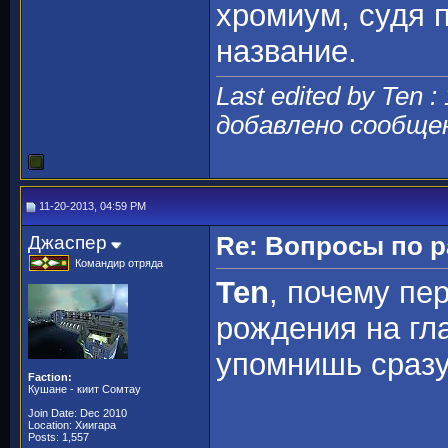
хромиум, судя 
название.
Last edited by Ten :
добавлено сообще
11-20-2013, 04:59 PM
Джаспер
Re: Вопросы по 
Командир отряда
Ten
, почему пе
рождения на гл
упомнишь сраз
Faction:
Кушане - киит Сомтау
Join Date: Dec 2010
Location: Хиигара
Posts: 1,557