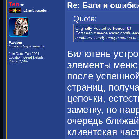
Ten
Re: Баги и ошибк
p2ambassador
Quote:
Originally Posted by
Fencer
Если написанное мною сообщение
профиль, ввиду отсутствия стр
Faction:
Стражи Садов Кадеша
Билютень устро
Join Date: Feb 2004
Location: Great Nebula
Posts: 2,564
элементы меню 
после успешной
страниц, получ
цепочки, естест
заметку, но нав
очередь ближай
клиентская час