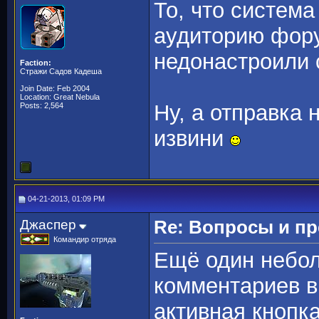
То, что система
аудиторию фору
недонастроили 
Faction:
Стражи Садов Кадеша
Join Date: Feb 2004
Location: Great Nebula
Ну, а отправка 
Posts: 2,564
извини
04-21-2013, 01:09 PM
Джаспер
Re: Вопросы и п
Командир отряда
Ещё один небол
комментариев в
активная кнопка