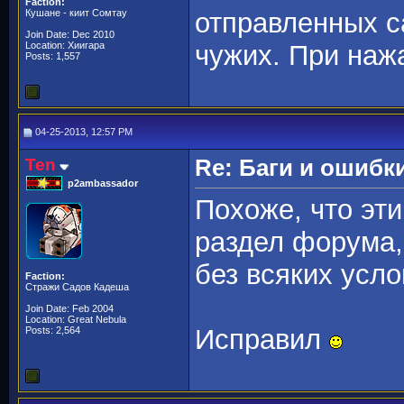
Faction:
Кушане - киит Сомтау
отправленных с
Join Date: Dec 2010
Location: Хиигара
чужих. При наж
Posts: 1,557
04-25-2013, 12:57 PM
Ten
Re: Баги и ошибк
p2ambassador
Похоже, что эт
раздел форума,
без всяких усло
Faction:
Стражи Садов Кадеша
Join Date: Feb 2004
Location: Great Nebula
Исправил
Posts: 2,564