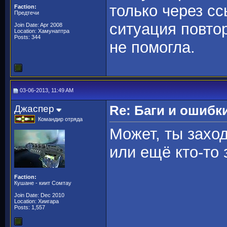
только через с
Faction:
Предтечи
ситуация повтор
Join Date: Apr 2008
Location: Хамунаптра
Posts: 344
не помогла.
03-06-2013, 11:49 AM
Джаспер
Re: Баги и ошибк
Командир отряда
Может, ты заход
или ещё кто-то 
Faction:
Кушане - киит Сомтау
Join Date: Dec 2010
Location: Хиигара
Posts: 1,557