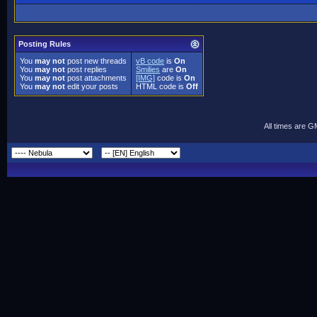
Posting Rules
You
may not
post new threads
vB code
is
On
You
may not
post replies
Smilies
are
On
You
may not
post attachments
[IMG]
code is
On
You
may not
edit your posts
HTML code is
Off
All times are 