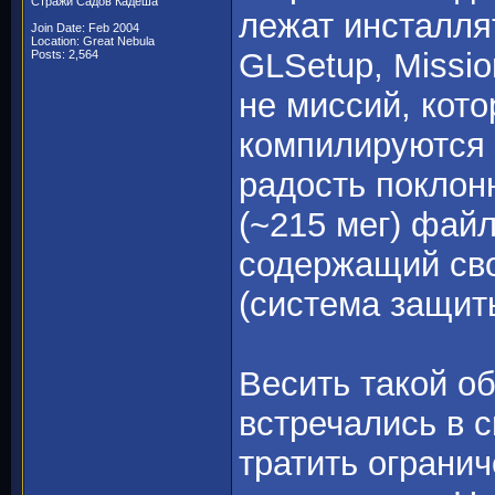
Стражи Садов Кадеша
лежат инсталлят
Join Date: Feb 2004
Location: Great Nebula
GLSetup, Missio
Posts: 2,564
не миссий, кот
компилируются 
радость поклон
(~215 мег) файл
содержащий сво
(система защит
Весить такой о
встречались в 
тратить ограни