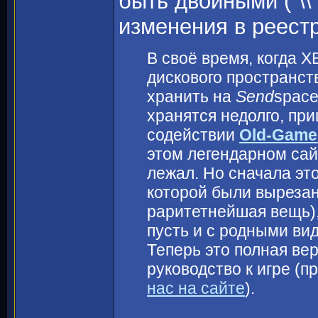
быть двойными ("\\
изменения в реест
В своё время, когда 
дискового пространст
хранить на
Send
space
хранятся недолго, пр
содействии
Old-Game
этом легендарном сай
лежал. Но сначала это
которой были вырезан
раритетнейшая вещь),
пусть и с родными ви
Теперь это полная вер
руководство к игре (п
нас на сайте
).