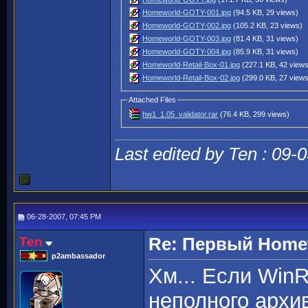
Homeworld-GOTY-001.jpg
(94.5 KB, 29 views)
Homeworld-GOTY-002.jpg
(105.2 KB, 23 views)
Homeworld-GOTY-003.jpg
(81.4 KB, 31 views)
Homeworld-GOTY-004.jpg
(85.9 KB, 31 views)
Homeworld-Retail-Box-01.jpg
(227.1 KB, 42 view
Homeworld-Retail-Box-02.jpg
(299.0 KB, 27 view
Attached Files
hw1_1.05_validator.rar
(76.4 KB, 299 views)
Last edited by Ten : 09-
06-28-2007, 07:45 PM
Ten
Re: Первый Homewo
p2ambassador
Хм... Если WinR
неполного архив