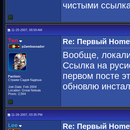
чистыми ссылка
11-25-2007, 09:59 AM
Ten
Re: Первый Homewo
p2ambassador
Вообще, локал
Ссылка на руси
первом посте эт
Faction:
Стражи Садов Кадеша
обновлю инста
Join Date: Feb 2004
Location: Great Nebula
Posts: 2,564
11-26-2007, 03:35 PM
Lee
Re: Первый Homewo