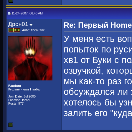
11-24-2007, 06:46 AM
Дрон01
Re: Первый Homewo
Antic1tizen One
У меня есть воп
попыток по рус
хв1 от Буки с 
озвучкой, котор
мы как-то раз г
Faction:
обсуждался ли 
Кушане - киит Наабал
Join Date: Jul 2005
хотелось бы уз
Location: Israel
Posts: 977
залить его "куд