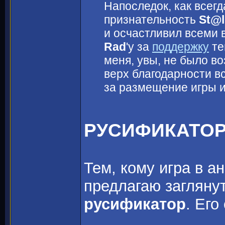
Напоследок, как всег
признательность
St@l
и осчастливил всеми 
Rad
'y за
поддержку
те
меня, увы, не было во
верх благодарности в
за размещение игры 
РУСИФИКАТО
Тем, кому игра в а
предлагаю загляну
русификатор
. Его