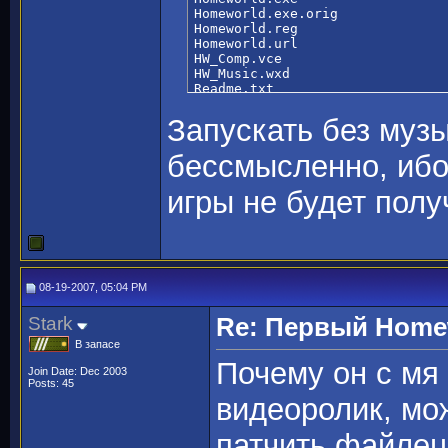
Homeworld.exe.orig

Homeworld.reg

Homeworld.url

HW_Comp.vce

HW_Music.wxd

Readme.txt

Readme_rus.txt

rgl.dll

Запускать без музы
rgld3d.dll

rglsw.dll

бессмысленно, ибо
sierra.inf

Update.big
игры не будет полу
08-19-2007, 05:04 PM
Stark
Re: Первый Homewo
В запасе
Почему он с мя 
Join Date: Dec 2003
Posts: 45
видеоролик, мож
патчить файлец