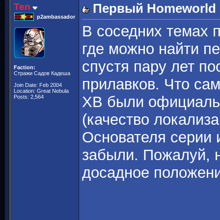
Ten
Первый Homeworld -
p2ambassador
В соседних темах 
где можно найти 
спустя пару лет по
Faction:
Стражи Садов Кадеша
прилавков. Что сам
Join Date: Feb 2004
Location: Great Nebula
ХВ были официаль
Posts: 2,564
(качество локализа
Основателя серии 
забыли. Пожалуй, 
досадное положен