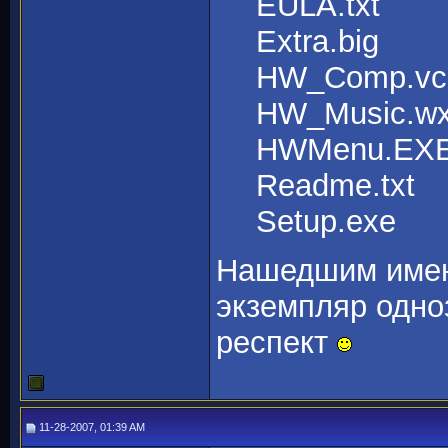
EULA.txt
Extra.big
HW_Comp.vc
HW_Music.w
HWMenu.EX
Readme.txt
Setup.exe
Нашедшим имен
экземпляр одно
респект
11-28-2007, 01:39 AM