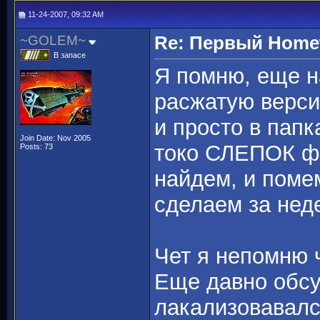
11-24-2007, 09:32 AM
~GOLEM~
Re: Первый Homewo
В запасе
Я помню, еще н
расжатую верс
и просто в папк
Join Date: Nov 2005
токо СЛЕПОК фа
Posts: 73
найдем, и помем
сделаем за нед
Чет я непомню 
Еще давно обсу
лакализовавалс