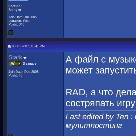
Faction:
Бентузи
Join Date: Jul 2005
Location: Уфа
Posts: 343
08-18-2007, 10:41 PM
Stark
А файл с музык
В запасе
может запустить
Join Date: Dec 2003
Posts: 45
RAD, а что дел
состряпать игру
Last edited by Ten :
мультпостинг