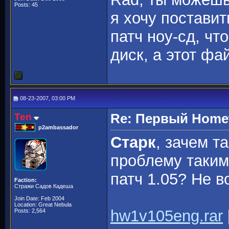
Posts: 45
я хочу поставит
патч ноу-сд, чт
диск, а этот фа
08-23-2007, 03:00 PM
Ten
Re: Первый Homewo
p2ambassador
Старк
, зачем т
проблему таким
патч 1.05? Не в
Faction:
Стражи Садов Кадеша
Join Date: Feb 2004
Location: Great Nebula
hw1v105eng.rar
Posts: 2,564