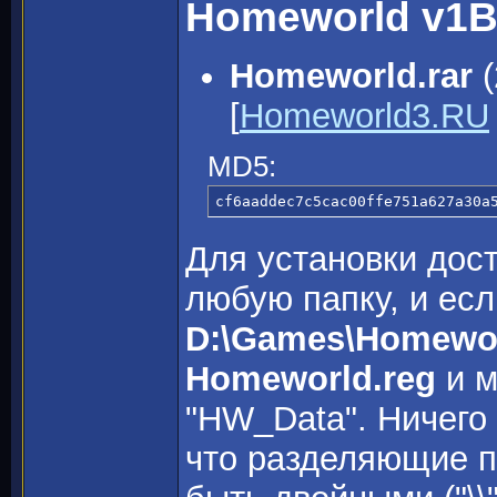
Homeworld v1B
Homeworld.rar
(
[
Homeworld3.RU
MD5:
cf6aaddec7c5cac00ffe751a627a30a
Для установки дост
любую папку, и есл
D:\Games\Homewo
Homeworld.reg
и м
"HW_Data". Ничего 
что разделяющие па