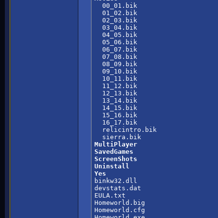

  00_01.bik

  01_02.bik

  02_03.bik

  03_04.bik

  04_05.bik

  05_06.bik

  06_07.bik

  07_08.bik

  08_09.bik

  09_10.bik

  10_11.bik

  11_12.bik

  12_13.bik

  13_14.bik

  14_15.bik

  15_16.bik

  16_17.bik

  relicintro.bik

MultiPlayer
SavedGames
ScreenShots
Uninstall
Yes

binkw32.dll

devstats.dat

EULA.txt

Homeworld.big

Homeworld.cfg

Homeworld.exe
