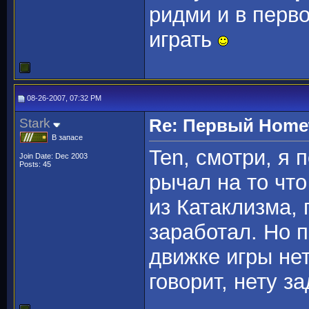
ридми и в перво
играть
08-26-2007, 07:32 PM
Stark
Re: Первый Homewo
В запасе
Ten, смотри, я 
Join Date: Dec 2003
Posts: 45
рычал на то чт
из Катаклизма, 
заработал. Но п
движке игры нет
говорит, нету з