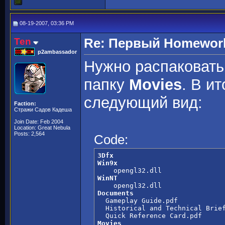
08-19-2007, 03:36 PM
Ten
Re: Первый Homeworld
p2ambassador
Нужно распаковать 
папку
Movies
. В и
следующий вид:
Faction:
Стражи Садов Кадеша
Join Date: Feb 2004
Location: Great Nebula
Posts: 2,564
Code:
3Dfx
Win9x
WinNT
Documents

  Gameplay Guide.pdf

  Historical and Technical Brief
Movies