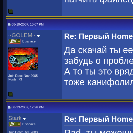
08-19-2007, 10:07 PM
~GOLEM~
Re: Первый Homewo
В запасе
Да скачай ты е
забудь о пробл
А то ты это вря
Join Date: Nov 2005
тоже канифолил
Posts: 73
08-23-2007, 12:26 PM
Stark
Re: Первый Homewo
В запасе
Rad, ты можешь
Join Date: Dec 2003