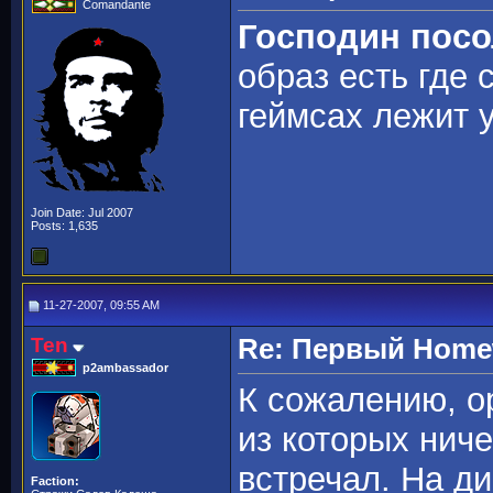
Comandante
Господин пос
образ есть где 
геймсах лежит у
Join Date: Jul 2007
Posts: 1,635
11-27-2007, 09:55 AM
Ten
Re: Первый Homewo
p2ambassador
К сожалению, о
из которых нич
встречал. На д
Faction: