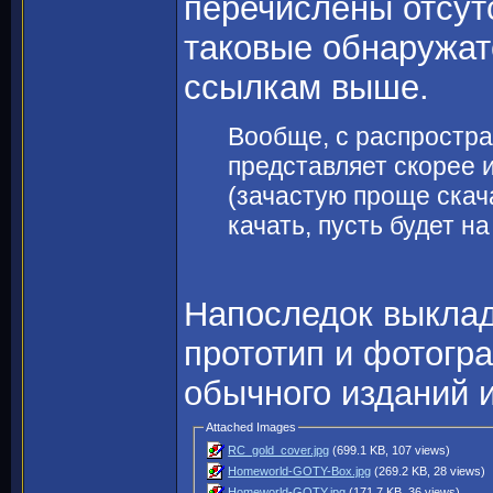
перечислены отсут
таковые обнаружат
ссылкам выше.
Вообще, с распростр
представляет скорее 
(зачастую проще скача
качать, пусть будет 
Напоследок выклад
прототип и фотогр
обычного изданий 
Attached Images
RC_gold_cover.jpg
(699.1 KB, 107 views)
Homeworld-GOTY-Box.jpg
(269.2 KB, 28 views)
Homeworld-GOTY.jpg
(171.7 KB, 36 views)