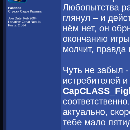
Любопытства ра
Faction:
Стражи Садов Кадеша
глянул – и дейс
Join Date: Feb 2004
Location: Great Nebula
нём нет, он обр
Posts: 2,564
окончанию игры
молчит, правда
Чуть не забыл 
истребителей и
CapCLASS_Figh
соответственно
актуально, скор
тебе мало пятид