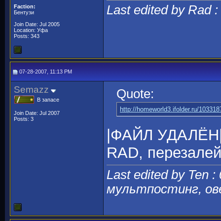
Last edited by Rad 
Faction:
Бентузи
Join Date: Jul 2005
Location: Уфа
Posts: 343
07-28-2007, 11:13 PM
Semazz
Quote:
В запасе
http://homeworld3.ifolder.ru/103318
Join Date: Jul 2007
Posts: 3
|ФАЙЛ УДАЛЁН
RAD, перезалей
Last edited by Ten :
мультпостинг, ов