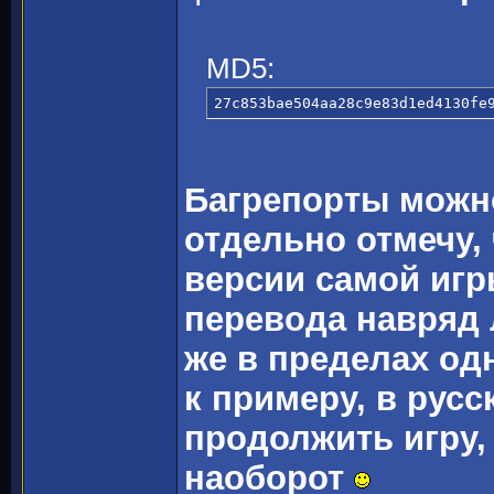
MD5:
27c853bae504aa28c9e83d1ed4130fe
Багрепорты можно
отдельно отмечу, 
версии самой игр
перевода навряд 
же в пределах од
к примеру, в рус
продолжить игру,
наоборот