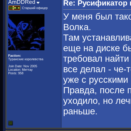
AmDDRed
Re: Русификато
Старший офицер
У меня был так
Волка.
Там устанавлив
еще на диске б
требовал найти
Faction:
Туранские королевства
все делал - че-
Join Date: Nov 2005
Location: Миттау
Posts: 958
уже с русскими
Правда, после п
уходило, но леч
раньше.