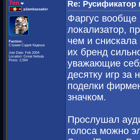
Ten
Re: Русификато
p2ambassador
Фаргус вообще 
локализатор, пр
чем и снискала
Faction:
Стражи Садов Кадеша
их бренд сильн
Join Date: Feb 2004
Location: Great Nebula
уважающие себя
Posts: 2,564
десятку игр за 
поделки фирме
значком.
Прослушал ауди
голоса можно э