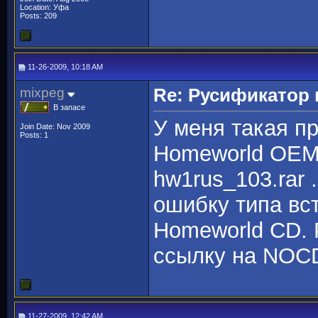
Location: Уфа
Posts: 209
11-26-2009, 10:18 AM
mixpeg
Re: Русификато
В запасе
У меня такая п
Join Date: Nov 2009
Posts: 1
Homeworld OEM 
hw1rus_103.rar 
ошибку типа вста
Homeworld CD. P
ссылку на NOC
11-27-2009, 12:42 AM