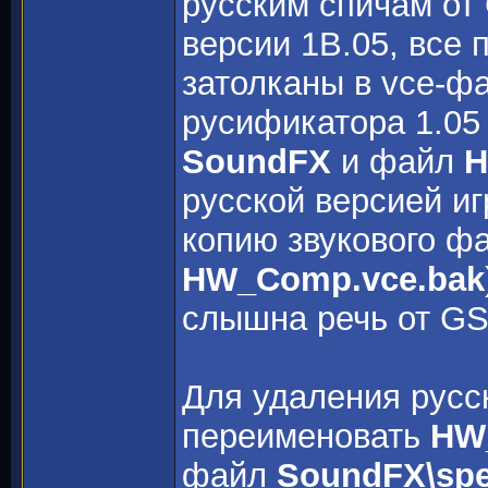
русским спичам от
версии 1B.05, все
затолканы в vce-фа
русификатора 1.05
SoundFX
и файл
H
русской версией и
копию звукового фа
HW_Comp.vce.bak
слышна речь от GS
Для удаления русс
переименовать
HW
файл
SoundFX\spe