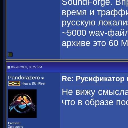
SoundForge. Вп
время и траффи
русскую локали
~5000 wav-файл
архиве это 60 
06-28-2009, 03:27 PM
Pandorazero
Re: Русификато
Higara 15th Fleet
Не вижу смысла
что в образе по
Faction:
Хиигаряне