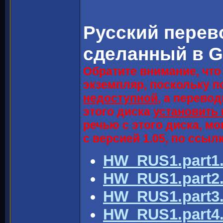
Русский пере
сделанный в G
Обратите внимание, чт
экземпляр, поскольку п
недоступной
, а перево
этого диска
установить 
речью с этого диска, м
с версией 1.05, по ссыл
HW_RUS1.part1.
HW_RUS1.part2.
HW_RUS1.part3.
HW_RUS1.part4.