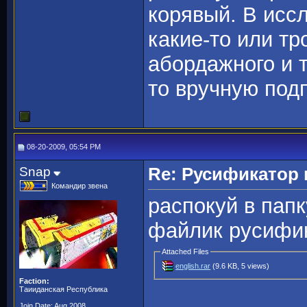
корявый. В исс
какие-то или т
абордажного и 
то вручную под
08-20-2009, 05:54 PM
Snap
Re: Русификато
Командир звена
распокуй в пап
файлик русифи
Attached Files
english.rar
(9.6 KB, 5 views)
Faction:
Таииданская Республика
Join Date: Aug 2008