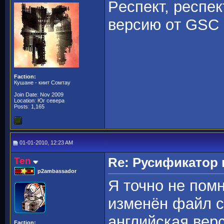
Pecпeкт, рecпeк
вeрсию oт GSC 
Faction:
Кушане - киит Сомтау
Join Date: Nov 2009
Location: Юг севера
Posts: 1,165
01-01-2010, 12:23 AM
Ten
Re: Русификато
p2ambassador
Я точно не помн
изменён файл с
английская верс
Faction: