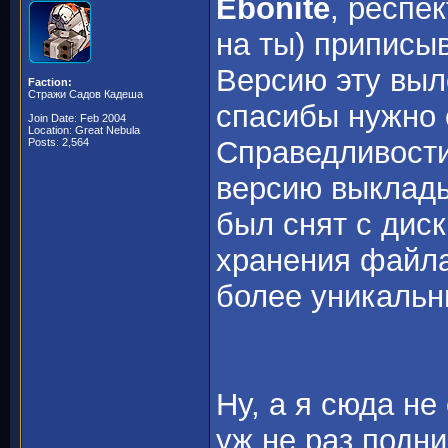
Ebonite
, респе
на ты) припис
Версию эту вы
Faction:
Стражи Садов Кадеша
спасибы нужно 
Join Date: Feb 2004
Location: Great Nebula
Справедливости
Posts: 2,564
версию выклад
был снят с диск
хранения файла
более уникальн
Ну, а я сюда не
уж не раз подн