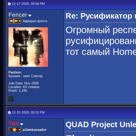
12-17-2009, 09:06 PM
Fencer
Re: Русификато
Адмирал флота
Огромный респе
русифицированн
тот самый Homew
Faction:
Кушане - киит Сомтау
Join Date: Nov 2009
Location: Юг севера
Posts: 1,165
12-31-2009, 09:31 PM
Ten
QUAD Project Unl
p2ambassador