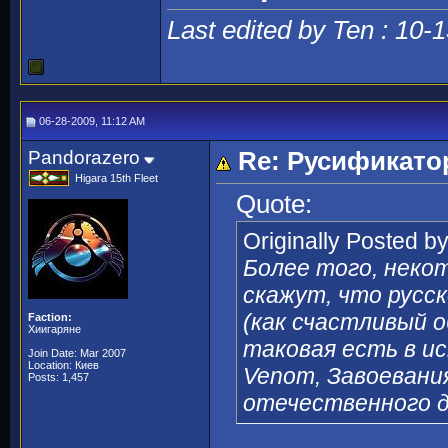
Last edited by Ten : 10-
06-28-2009, 11:12 AM
Pandorazero
Re: Русификат
Higara 15th Fleet
Quote:
Originally Posted b
Более того, неко
скажут, что русск
(как счастливый 
Faction:
Хиигаряне
таковая есть в ис
Join Date: Mar 2007
Location: Киев
Venom, Завоевани
Posts: 1,457
отечественного д