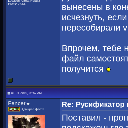
Location: Great Nebula
вынесены в коне
Posts: 2,564
исчезнуть, есл
пересобирали v
Впрочем, тебе 
файл самостоят
получится
01-01-2010, 08:57 AM
Fencer
Re: Русификато
Адмирал флота
Пocтaвил - проп
пoдcкaжeш гдe т