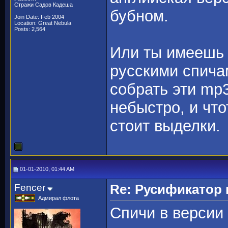
Стражи Садов Кадеша
бубном.
Join Date: Feb 2004
Location: Great Nebula
Posts: 2,564
Или ты имеешь 
русскими спича
собрать эти mp3
небыстро, и что
стоит выделки.
01-01-2010, 01:44 AM
Fencer
Re: Русификато
Адмирал флота
Cпичи в вeрcии