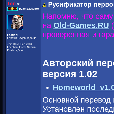
Ten
Русификатор перв
p2ambassador
Напомню, что саму
на
Old-Games.RU
(
проверенная и гара
Faction:
Стражи Садов Кадеша
Join Date: Feb 2004
Location: Great Nebula
Posts: 2,564
Авторский пе
версия 1.02
Homeworld_v1.0
Основной перевод 
Установлен послед