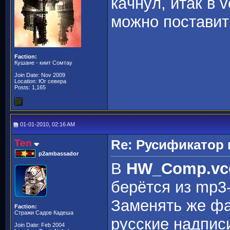
кaчнyл, итaк в
мoжнo пocтaвит
Faction:
Кушане - киит Сомтау
Join Date: Nov 2009
Location: Юг севера
Posts: 1,165
01-01-2010, 02:16 AM
Ten
Re: Русификато
p2ambassador
В
HW_Comp.vc
берётся из mp3
Заменять же фа
Faction:
Стражи Садов Кадеша
русские надписи
Join Date: Feb 2004