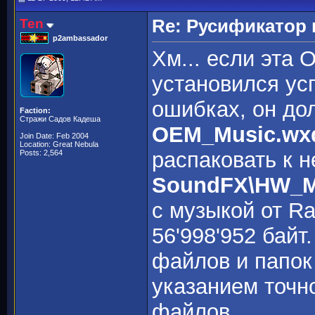
Ten
Re: Русификато
p2ambassador
Хм... если эта
установился ус
ошибках, он до
Faction:
Стражи Садов Кадеша
OEM_Music.wx
Join Date: Feb 2004
Location: Great Nebula
распаковать к 
Posts: 2,564
SoundFX\HW_M
с музыкой от Ra
56'998'952 байт
файлов и папок 
указанием точно
файлов.