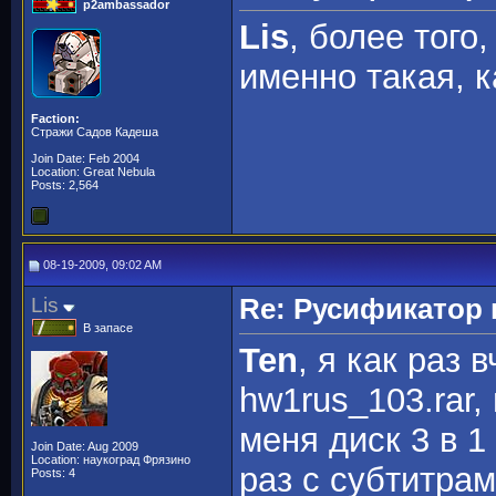
p2ambassador
Lis
, более того
именно такая, 
Faction:
Стражи Садов Кадеша
Join Date: Feb 2004
Location: Great Nebula
Posts: 2,564
08-19-2009, 09:02 AM
Lis
Re: Русификато
В запасе
Ten
, я как раз 
hw1rus_103.rar,
меня диск 3 в 1
Join Date: Aug 2009
Location: наукоград Фрязино
раз с субтитрам
Posts: 4