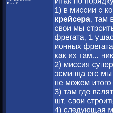
Итак по порядку
Join Date: Apr 2008
Posts: 21
1) в миссии с 
крейсера
, там
свои мы строит
фрегата, 1 ушас
ионных фрегата
как их там... ни
2) миссия супер
эсминца его мы 
не можем итого 
3) там где валят
шт. свои строи
4) следующая м