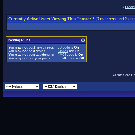
«
Previo
Currently Active Users Viewing This Thread: 2
(0 members and 2 gue
Posting Rules
You
may not
post new threads
vB code
is
On
You
may not
post replies
Smilies
are
On
You
may not
post attachments
[IMG]
code is
On
You
may not
edit your posts
HTML code is
Off
All times are 