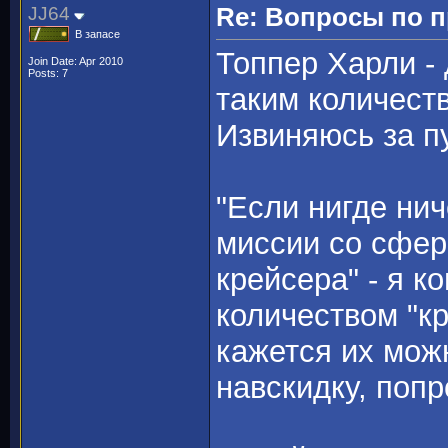
JJ64
Re: Вопросы по 
В запасе
Топпер Харли - 
Join Date: Apr 2010
Posts: 7
таким количест
Извиняюсь за п
"Если нигде нич
миссии со сфер
крейсера" - я 
количеством "к
кажется их мож
навскидку, поп