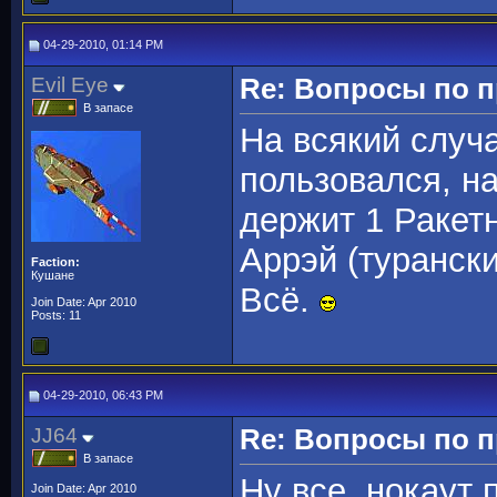
04-29-2010, 01:14 PM
Evil Eye
Re: Вопросы по 
В запасе
На всякий случа
пользовался, н
держит 1 Ракет
Аррэй (турански
Faction:
Кушане
Всё.
Join Date: Apr 2010
Posts: 11
04-29-2010, 06:43 PM
JJ64
Re: Вопросы по 
В запасе
Ну все, нокаут 
Join Date: Apr 2010