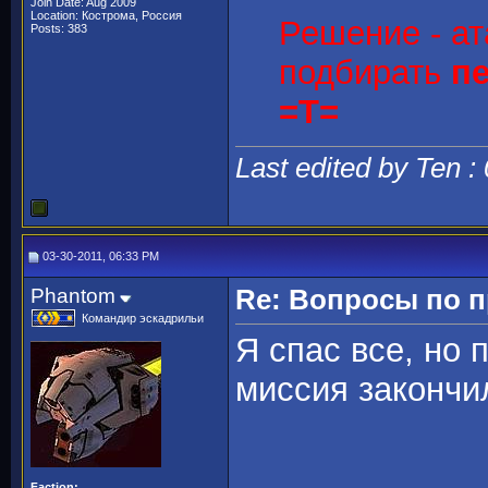
Join Date: Aug 2009
Location: Кострома, Россия
Решение - а
Posts: 383
подбирать
п
=T=
Last edited by Ten :
03-30-2011, 06:33 PM
Phantom
Re: Вопросы по 
Командир эскадрильи
Я спас все, но 
миссия закончи
Faction: