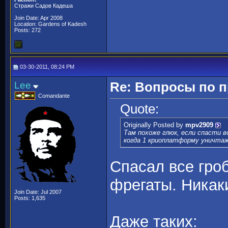
Стражи Садов Кадеша
Join Date: Apr 2008
Location: Gardens of Kadesh
Posts: 272
03-30-2011, 08:24 PM
Lee
Re: Вопросы по 
Comandante
Quote:
Originally Posted by
mpv2909
Там похоже глюк, если спасти 
когда 1 криоплатформу уничтаж
Спасал все гро
фрегаты. Никак
Join Date: Jul 2007
Posts: 1,635
Даже таких: