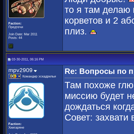
то я там делаю 
корветов и 2 а
Faction:
Предтечи
плиз.
Join Date: Mar 2011
Posts: 44
03-30-2011, 06:16 PM
mpv2909
Re: Вопросы по 
Командир эскадрильи
Там похоже глю
миссию будет н
дождаться когд
Совет: захвати 
Faction:
Хиигаряне