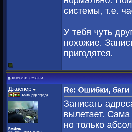
нормально. Пом
системы, т.е. ч
У тебя чуть дру
похожие. Запис
пригодятся.
10-09-2011, 02:33 PM
Джаспер
Re: Ошибки, баги
Командир отряда
Записать адреса
вылетает. Сама
но только абсол
Faction: