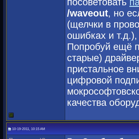
посоветовать
п
/waveout
, но е
(щелчки в пров
ошибках и т.д.),
Попробуй ещё п
старые) драйве
пристальное вн
цифровой подп
мокрософтовско
качества обору
10-19-2011, 10:15 AM