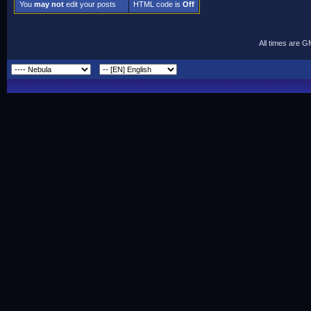
You
may not
edit your posts
HTML code is
Off
All times are 