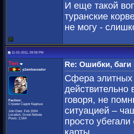
И еще такой во
туранские корве
не могу - слиш
11-01-2011, 09:58 PM
Ten
Re: Ошибки, баги
p2ambassador
Сфера элитных 
действительно в
говоря, не помн
Faction:
Стражи Садов Кадеша
ситуацией – ча
Join Date: Feb 2004
Location: Great Nebula
просто убегали
Posts: 2,564
карты.