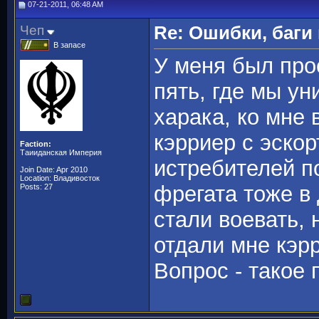
07-21-2011, 06:48 AM
Чеп
Re: Ошибки, баги
В запасе
У меня был про
пять, где мы у
харака, ко мне
кэрриер с эскор
Faction:
Таииданская Империя
истребителей п
Join Date: Apr 2010
Location: Владивосток
фрегата тоже в
Posts: 27
стали воевать, 
отдали мне кэр
Вопрос - такое