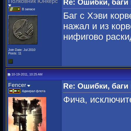
Полковник Юнкерс
Re: Ошибки, баги
В запасе
Баг с Хэви корв
нажал и из корв
нифигово раски
Join Date: Jul 2010
Posts: 11
10-19-2011, 10:25 AM
Fencer
Re: Ошибки, баги
Адмирал флота
Фича, исключит