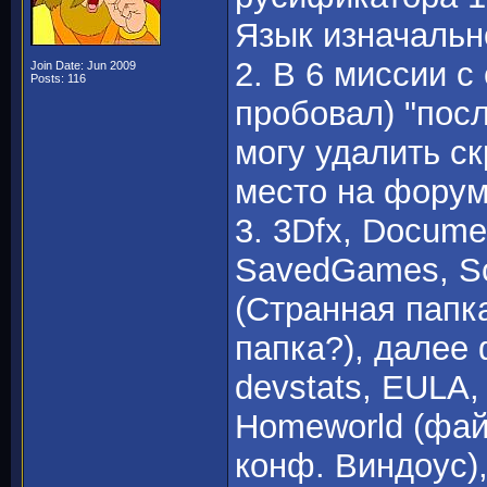
Язык изначально
2. В 6 миссии с
Join Date: Jun 2009
Posts: 116
пробовал) "после
могу удалить с
место на форум
3. 3Dfx, Documen
SavedGames, Scr
(Странная папка
папка?), далее 
devstats, EULA,
Homeworld (фай
конф. Виндоус)