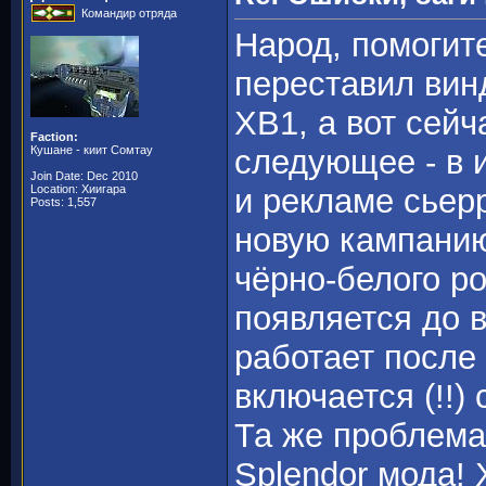
Командир отряда
Народ, помогит
переставил винд
ХВ1, а вот сей
Faction:
Кушане - киит Сомтау
следующее - в и
Join Date: Dec 2010
Location: Хиигара
и рекламе сьер
Posts: 1,557
новую кампанию
чёрно-белого ро
появляется до в
работает после 
включается (!!)
Та же проблема
Splendor мода! 