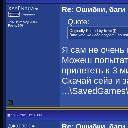
Xsel`Naga
Re: Ошибки, баги
Лейтенант
Quote:
Join Date: May 2008
Posts: 146
Originally Posted by
fone
Это что же надо спереть во вт
Я сам не очень
Можеш попытатс
прилететь к 3 м
Скачай сейв и з
...\SavedGames\
10-06-2011, 12:39 PM
Джаспер
Re: Ошибки, баги