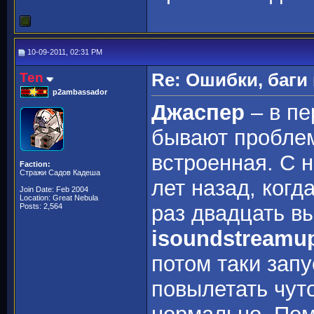
10-09-2011, 02:31 PM
Ten
Re: Ошибки, баги
p2ambassador
Джаспер
– в пе
бывают проблем
встроенная. С 
Faction:
Стражи Садов Кадеша
лет назад, когд
Join Date: Feb 2004
Location: Great Nebula
раз двадцать вы
Posts: 2,564
isoundstreamup
потом таки запу
повылетать чуто