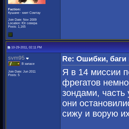
Faction:
Кушане - киит Сомтау
Join Date: Nov 2009
Location: Юг севера
Posts: 1,165
10-29-2011, 02:11 PM
svm95
Re: Ошибки, баги
В запасе
Я в 14 миссии п
Join Date: Jun 2011
Posts: 5
фрегатов немно
зондами, часть 
они остановили
сижу и ворую их