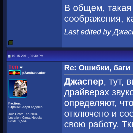
В общем, такая 
соображения, к
Last edited by Джас
10-15-2011, 04:30 PM
Ten
Re: Ошибки, баги
p2ambassador
Джаспер
, тут,
драйверах звук
определяют, что
Faction:
Стражи Садов Кадеша
отключено и со
Join Date: Feb 2004
Location: Great Nebula
свою работу. Тк
Posts: 2,564