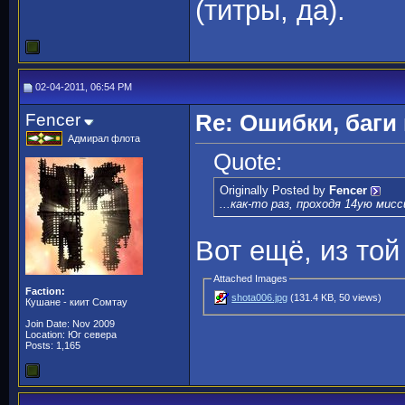
(титры, да).
02-04-2011, 06:54 PM
Fencer
Re: Ошибки, баги
Адмирал флота
Quote:
Originally Posted by
Fencer
...как-то раз, проходя 14ую мис
Вот ещё, из то
Attached Images
Faction:
shota006.jpg
(131.4 KB, 50 views)
Кушане - киит Сомтау
Join Date: Nov 2009
Location: Юг севера
Posts: 1,165