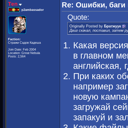
Ten
Re: Ошибки, баги
p2ambassador
Quote:
Originally Posted by
Братжуук
Двиг скачал, поставил, затем р
Faction:
Какая версия
Стражи Садов Кадеша
Join Date: Feb 2004
в главном ме
Location: Great Nebula
Posts: 2,564
английская, 
При каких об
например заг
новую кампан
загружай сейв
запакуй и за
Какие файлы 