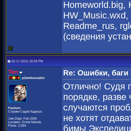
Homeworld.big,
HW_Music.wxd,
Readme_rus, rgld3d
(сведения устан
02-17-2010, 05:59 PM
Ten
Re: Ошибки, баги
p2ambassador
Отлично! Судя п
порядке, разве 
случаются проб
Faction:
Стражи Садов Кадеша
не хотят отдава
Join Date: Feb 2004
Location: Great Nebula
бимы Экспедици
Posts: 2,564