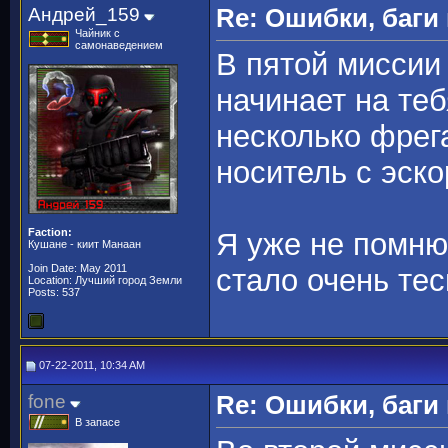
Андрей_159
Re: Ошибки, баги
Чайник с
самонаведением
В пятой миссии
начинает на теб
несколько фрег
носитель с эско
Faction:
Я уже не помню 
Кушане - киит Манаан
Join Date: May 2011
стало очень тес
Location: Лучший город Земли
Posts: 537
07-22-2011, 10:34 AM
fone
Re: Ошибки, баги
В запасе