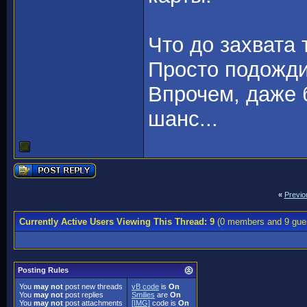
Что до захвата 
Просто подожди,
Впрочем, даже 
шанс...
«
Previo
Currently Active Users Viewing This Thread: 9
(0 members and 9 gue
Posting Rules
You
may not
post new threads
vB code
is
On
You
may not
post replies
Smilies
are
On
You
may not
post attachments
[IMG]
code is
On