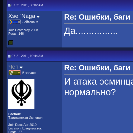
07-21-2011, 08:02 AM
Xsel`Naga
Re: Ошибки, баги
Лейтенант
Да................
Join Date: May 2008
Posts: 146
07-21-2011, 10:44 AM
Чеп
Re: Ошибки, баги
В запасе
И атака эсминц
нормально?
Faction:
Таииданская Империя
Join Date: Apr 2010
Location: Владивосток
Posts: 27