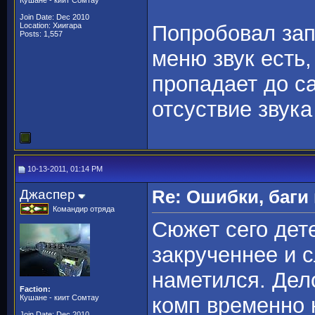
Кушане - киит Сомтау
Join Date: Dec 2010
Location: Хиигара
Попробовал запу
Posts: 1,557
меню звук есть,
пропадает до с
отсуствие звука
10-13-2011, 01:14 PM
Джаспер
Re: Ошибки, баги
Командир отряда
Сюжет сего дет
закрученнее и 
наметился. Дел
Faction:
Кушане - киит Сомтау
комп временно 
Join Date: Dec 2010