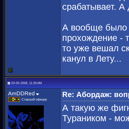
срабатывает. А 
А вообще было 
прохождение - 
то уже вешал ск
канул в Лету...
03-05-2008, 11:28 AM
AmDDRed
Re: Абордаж: воп
Старший офицер
А такую же фиг
Тураником - мо