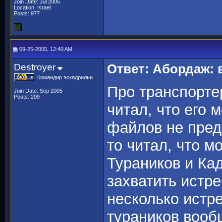
Join Date: Jul 2005
Location: Israel
Posts: 977
09-25-2005, 12:40 AM
Destroyer
Ответ: Абордаж: 
Командир эскадрильи
Про транспортер
Join Date: Sep 2005
Posts: 209
читал, что его 
файлов не предп
то читал, что 
Тураников и Ка
захватить истре
несколько истр
тураников вооб