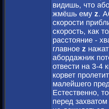
видишь, что або
жмёшь ему
z
. 
скорости прибли
скорость, как т
расстояние - хва
главное
z
нажат
абордажник пот
отвести на 3-4 
корвет пролетит
малейшего преда
Естественно, т
перед захватом 