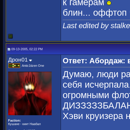
к гамерам
блин... оффтоп
Last edited by stalke
09-13-2005, 02:22 PM
Дрон01
Ответ: Абордаж: 
Antic1tizen One
Думаю, люди ра
себя исчерпала.
огромными флот
ДИЗЗЗЗЗБАЛАНЗУ
Хэви круизера 
Faction:
Кушане - киит Наабал