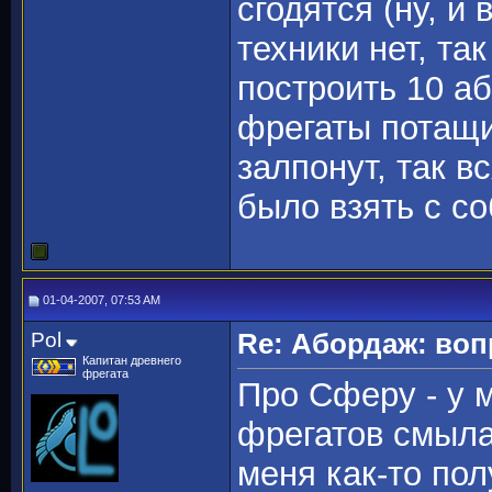
сгодятся (ну, и 
техники нет, та
построить 10 аб
фрегаты потащ
залпонут, так в
было взять с со
01-04-2007, 07:53 AM
Pol
Re: Абордаж: воп
Капитан древнего
фрегата
Про Сферу - у 
фрегатов смылас
меня как-то пол