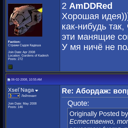
2
AmDDRed
Хорошая идея)))
как-нибудь так
эти манящие со
Faction:
У мя ничё не п
Стражи Садов Кадеша
Join Date: Apr 2008
Location: Gardens of Kadesh
Posts: 272
06-02-2008, 10:55 AM
Xsel`Naga
Re: Абордаж: воп
Лейтенант
Quote:
Join Date: May 2008
Posts: 146
Originally Posted b
Естественно, топ