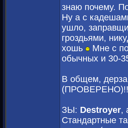
знаю почему. П
Ну а с кадешам
ушло, заправщи
гроздьями, нику
хошь
Мне с по
обычных и 30-3
В общем, дерзай
(ПРОВЕРЕНО)!
ЗЫ:
Destroyer
,
Стандартные та