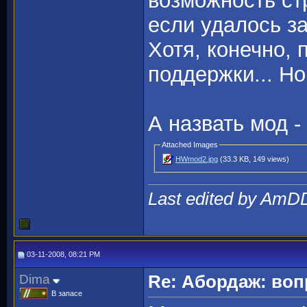
возможность ст
если удалось за
Хотя, конечно,
поддержки... Н
А назвать мод 
Attached Images
HWmod2.jpg
(33.3 KB, 149 views)
Last edited by AmD
03-11-2008, 08:21 PM
Dima
Re: Абордаж: воп
В запасе