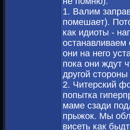
не помню):
1. Валим запра
помешает). Пото
как идиоты - н
останавливаем 
они на него уст
пока они ждут 
другой стороны 
2. Читерский ф
попытка гиперпр
маме сзади под
прыжок. Мы обл
висеть как быдт