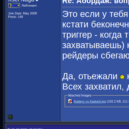
Re: Абордаж: воп
Лейтенант
Это если у тебя
Join Date: May 2008
Posts: 146
кстати беконеч
триггер - когда
захватываешь) 
рейдеры сбега
Да, отьежали
н
Всех захватил,
Attached Images
Raiders vs Kadeshi.jpg
(102.2 KB, 111 