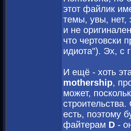
этот файлик им
темы, увы, нет, 
и не оригинален
что чертовски 
идиота"). Эх, с 
И ещё - хоть эт
mothership
, пр
может, посколь
строительства. 
есть, поэтому 
файтерам
D
- о