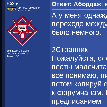
Fox
Ответ: Абордаж: 
Император Черно-
Бурых Лис
А у меня однаж
переходе между
было немного.
2Странник
Join Date: Jul 2005
Location: У компа!
Пожалуйста, сле
Posts: 438
посты малочита
все понимаю, пи
потом копируй 
к форумчанам. 
предписанием.