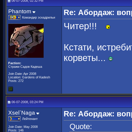
06-07-2008, 02:32 PM
Phantom
Re: Абордаж: воп
Командир эскадрильи
Читер!!!
Кстати, истреби
корветы...
Faction:
Стражи Садов Кадеша
Join Date: Apr 2008
Location: Gardens of Kadesh
Posts: 272
06-07-2008, 03:24 PM
Xsel`Naga
Re: Абордаж: воп
Лейтенант
Quote:
Join Date: May 2008
Posts: 146