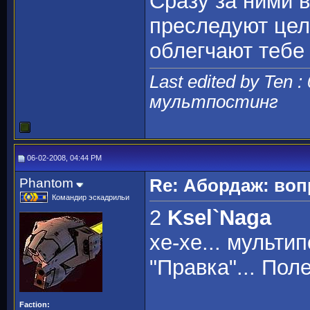
Сразу за ними в
преследуют цел
облегчают тебе 
Last edited by Ten :
мультпостинг
06-02-2008, 04:44 PM
Phantom
Re: Абордаж: воп
Командир эскадрильи
2
Ksel`Naga
хе-хе... мульти
"Правка"... Пол
Faction: