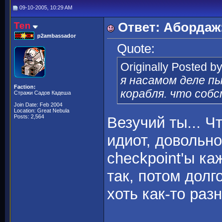
09-10-2005, 10:29 AM
Ten
Ответ: Абордаж
p2ambassador
Quote:
Originally Posted b
я насамом деле п
Faction:
корабля. что собс
Стражи Садов Кадеша
Join Date: Feb 2004
Location: Great Nebula
Posts: 2,564
Везучий ты... Ч
идиот, довольн
checkpoint'ы ка
так, потом долг
хоть как-то раз