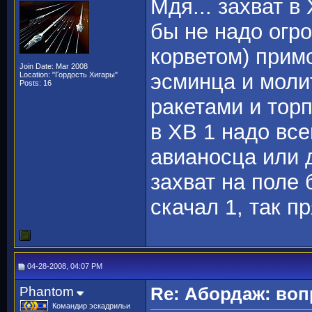
Мдя... захват в
бы не надо огр
корветом) примо
Join Date: Mar 2008
эсминца и моли
Location: "Гордость Хигары"
Posts: 16
ракетами и тор
в ХВ 1 надо вс
авианосца или 
захват на поле 
скачал 1, так п
04-28-2008, 04:07 PM
Phantom
Re: Абордаж: воп
Командир эскадрильи