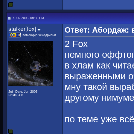
09-06-2005, 08:30 PM
stalker[fox]
Ответ: Абордаж: 
Командир эскадрильи
2 Fox
немного оффтоп
в хлам как чита
выраженными о
мну такой выраб
Join Date: Jun 2005
другому нимуме
Posts: 411
по теме уже вс