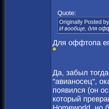
Quote:
Originally Posted b
И вообще, для о
Для оффтопа ег
Да, забыл тогд
"авианосец", о
появился (он о
который превра
Homeworld, но б