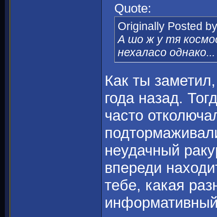
Quote:
Originally Posted b
А шо ж у тя космо
нехаласо однако...
Как ты заметил,
года назад. То
часто отколючал
подтормаживали 
неудачный раку
впереди находи
тебе, какая раз
информативный 