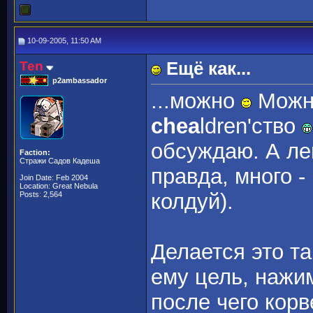
10-09-2005, 11:50 AM
Ten
Ещё как...
p2ambassador
...можно
Можно
chea
ldren'ство
обсуждаю. А ле
Faction:
Стражи Садов Кадеша
правда, много 
Join Date: Feb 2004
Location: Great Nebula
колдуй).
Posts: 2,564
Делается это та
ему цель, наж
после чего корв