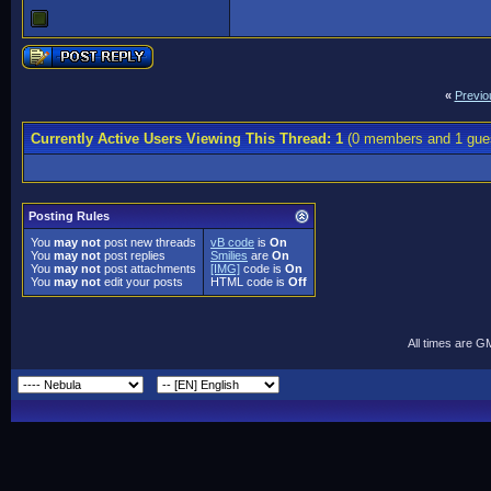
«
Previo
Currently Active Users Viewing This Thread: 1
(0 members and 1 gue
Posting Rules
You
may not
post new threads
vB code
is
On
You
may not
post replies
Smilies
are
On
You
may not
post attachments
[IMG]
code is
On
You
may not
edit your posts
HTML code is
Off
All times are G