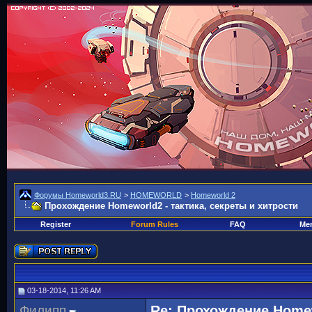
Форумы Homeworld3.RU
>
HOMEWORLD
>
Homeworld 2
Прохождение Homeworld2 - тактика, секреты и хитрости
Register
Forum Rules
FAQ
Mem
03-18-2014, 11:26 AM
Филипп
Re: Прохождение Homew