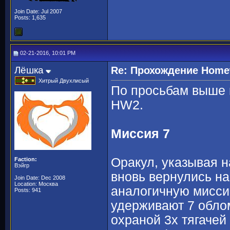
Join Date: Jul 2007
Posts: 1,635
02-21-2016, 10:01 PM
Лёшка
Re: Прохождение Homew
Хитрый Двухлисый
По просьбам выше
HW2.
Миссия 7
Оракул, указывая н
Faction:
Вэйгр
вновь вернулись н
Join Date: Dec 2008
Location: Москва
аналогичную мисси
Posts: 941
удерживают 7 обло
охраной 3х тягачей