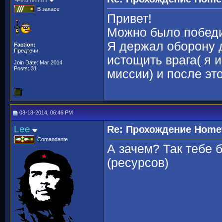
В запасе
Привет!
Можно было победит
Я держал оборону 
Faction:
Предтечи
истощить врага( я и
Join Date: Mar 2014
Posts: 31
миссии) и после эт
03-18-2014, 06:46 PM
Lee
Re: Прохождение Homew
Comandante
А зачем? Так тебе
(ресурсов)