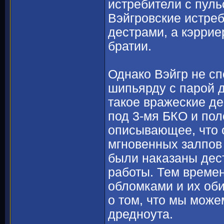
истребители с пул
Вэйгровские истре
дестрами, а кэррие
братии.
Однако Вэйгр не сп
шипьярду с парой 
такое вражеские д
под 3-мя БКО и пол
описывающее, что о
мгновенных залпов 
были наказаны дест
работы. Тем време
обломками и их оби
о том, что мы може
дредноута.