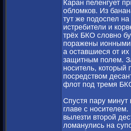
Каран пеленгует пр
обломков. Из банан
тут же подоспел н
истребители и кор
трёх БКО словно бу
поражены ионными к
а оставшиеся от их
защитным полем. За
носитель, который 
посредством десант
флот под тремя БК
Спустя пару минут 
главе с носителем.
вылезти второй дес
ломанулись на супо