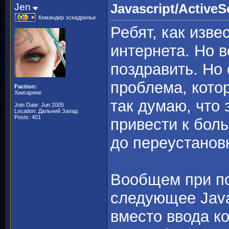
Jen
Javascript/ActiveSc
Командир эскадрильи
Ребят, как изве
интернета. Но 
поздравить. Но
проблема, котор
Faction:
Хиигаряне
так думаю, что
Join Date: Jun 2005
Location: Дальний Запад
Posts: 401
привести к бол
до переустанов
Вообщем при по
следующее Javasc
вместо ввода к