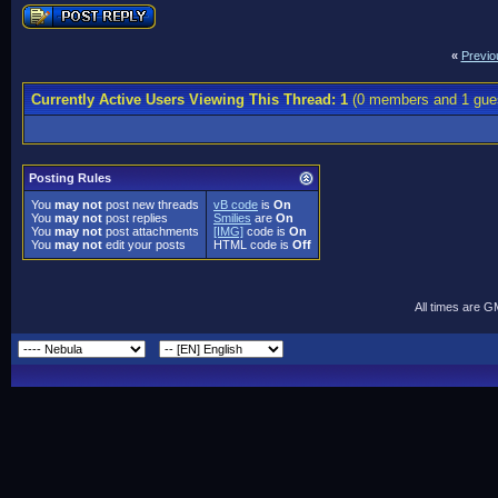
«
Previo
Currently Active Users Viewing This Thread: 1
(0 members and 1 gue
Posting Rules
You
may not
post new threads
vB code
is
On
You
may not
post replies
Smilies
are
On
You
may not
post attachments
[IMG]
code is
On
You
may not
edit your posts
HTML code is
Off
All times are 