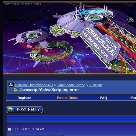
Форумы Homeworld3.RU
>
Наше сообщество
>
IT-центр
Javascript/ActiveScripting error
Register
Forum Rules
FAQ
Mem
10-19-2007, 07:24 AM