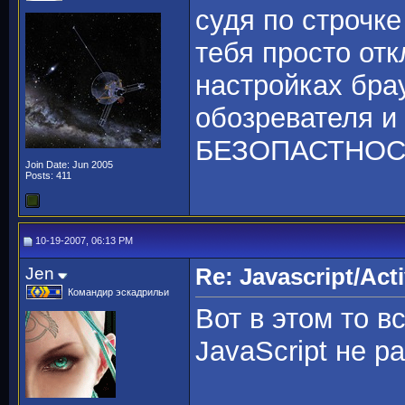
судя по строчк
тебя просто от
настройках брау
обозревателя и
БЕЗОПАСТНОС
Join Date: Jun 2005
Posts: 411
10-19-2007, 06:13 PM
Jen
Re: Javascript/Acti
Командир эскадрильи
Вот в этом то в
JavaScript не р