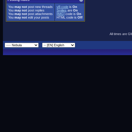
You
may not
post new threads
vB code
is
On
You
may not
post replies
Smilies
are
On
You
may not
post attachments
[IMG]
code is
On
You
may not
edit your posts
HTML code is
Off
All times are G