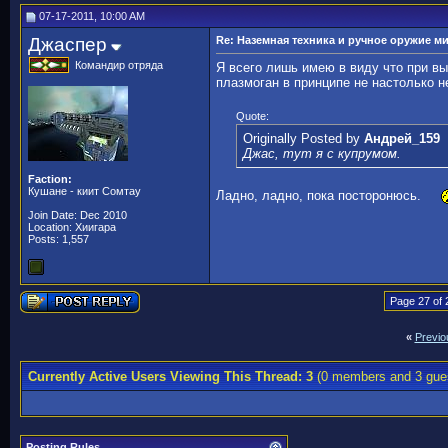
07-17-2011, 10:00 AM
Джаспер
Re: Наземная техника и ручное оружие м
Командир отряда
Я всего лишь имею в виду что при вы
плазмоган в принципе не настолько н
Quote:
Originally Posted by
Андрей_159
Джас, тут я с купрумом.
Faction:
Кушане - киит Сомтау
Ладно, ладно, пока посторонюсь.
Join Date: Dec 2010
Location: Хиигара
Posts: 1,557
Page 27 of 
«
Previo
Currently Active Users Viewing This Thread: 3
(0 members and 3 gue
Posting Rules