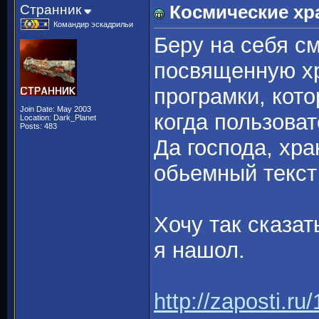
Странник
Космические хр
Командир эскадрильи
Беру на себя с
посвященную хр
програмки, кото
Join Date: May 2003
когда пользоват
Location: Dark_Planet
Posts: 483
Да господа, хра
обьемный текст
Хочу так сказат
я нашол.
http://zaposti.r