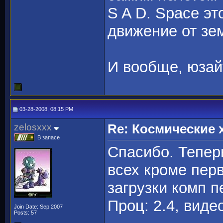
S A D. Space эт
движение от зе
И вообще, юзай
03-28-2008, 08:15 PM
zelosxxx
Re: Космические
В запасе
Спасибо. Тепер
всех кроме пер
загрузки комп п
Проц: 2.4, видео
Join Date: Sep 2007
Posts: 57