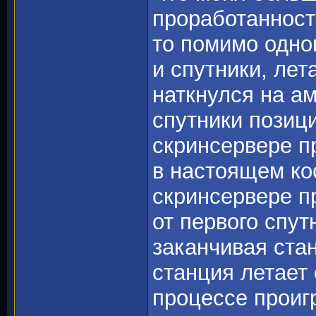
проработанност
то помимо одно
и спутники, лет
наткнулся на а
спутники позици
скринсервере п
в настоящем ко
скринсервере п
от первого спут
заканчивая ста
станция летает 
процессе проиг