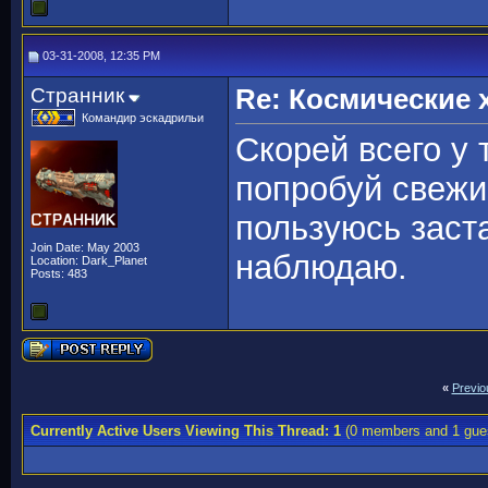
03-31-2008, 12:35 PM
Странник
Re: Космические
Командир эскадрильи
Скорей всего у 
попробуй свежи
пользуюсь заста
Join Date: May 2003
наблюдаю.
Location: Dark_Planet
Posts: 483
«
Previo
Currently Active Users Viewing This Thread: 1
(0 members and 1 gue