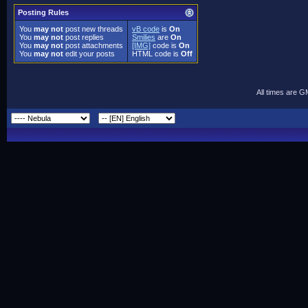
Posting Rules
You
may not
post new threads
vB code
is
On
You
may not
post replies
Smilies
are
On
You
may not
post attachments
[IMG]
code is
On
You
may not
edit your posts
HTML code is
Off
All times are 