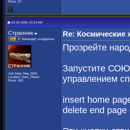
Posts: 57
03-28-2008, 01:54 AM
Странник
Re: Космические
Командир эскадрильи
Прозрейте наро
Запустите СОЮЗ
Join Date: May 2003
управлением спу
Location: Dark_Planet
Posts: 483
insert home pag
delete end page