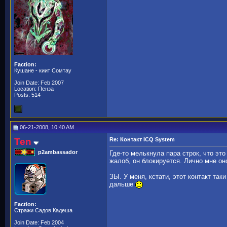
Faction:
Кушане - киит Сомтау
Join Date: Feb 2007
Location: Пенза
Posts: 514
06-21-2008, 10:40 AM
Ten
Re: Контакт ICQ System
p2ambassador
Где-то мелькнула пара строк, что эт
жалоб, он блокируется. Лично мне оно
ЗЫ. У меня, кстати, этот контакт так
дальше
Faction:
Стражи Садов Кадеша
Join Date: Feb 2004