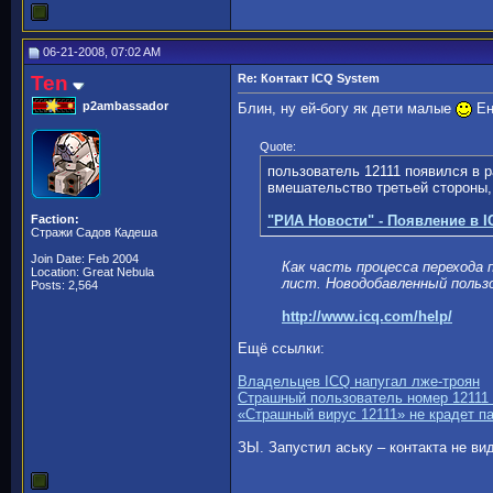
06-21-2008, 07:02 AM
Ten
Re: Контакт ICQ System
p2ambassador
Блин, ну ей-богу як дети малые
Ен
Quote:
пользователь 12111 появился в р
вмешательство третьей стороны,
Faction:
"РИА Новости" - Появление в I
Стражи Садов Кадеша
Join Date: Feb 2004
Как часть процесса перехода 
Location: Great Nebula
лист. Новодобавленный польз
Posts: 2,564
http://www.icq.com/help/
Ещё ссылки:
Владельцев ICQ напугал лже-троян
Страшный пользователь номер 12111
«Страшный вирус 12111» не крадет п
ЗЫ. Запустил аську – контакта не ви