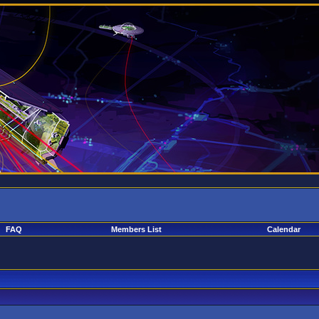
FAQ
Members List
Calendar