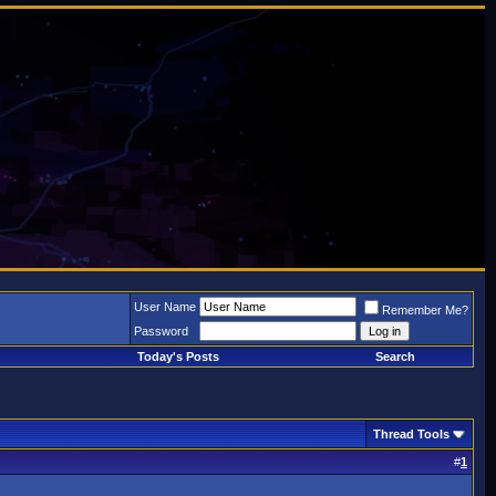
User Name
Remember Me?
Password
Today's Posts
Search
Thread Tools
#
1