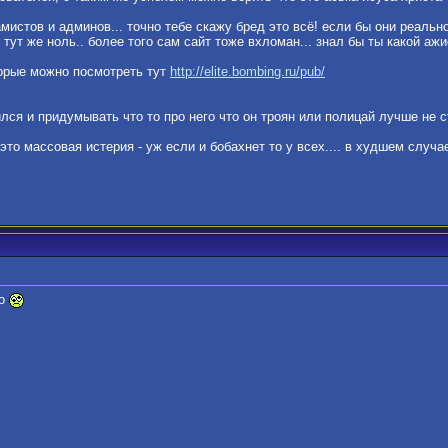
мистов и админов... точно тебе скажу бред это всё! если бы они реальн
 тут же ноль.. более того сам сайт тоже вхломан... знал бы ты какой аж
торые можно посмотреть тут
http://elite.bombing.ru/pub/
лся и придумывать что то про него что он троян или полицай лучше не с
 это массовая истерия - уж если и бобахнет то у всех.... в худшем слу
во