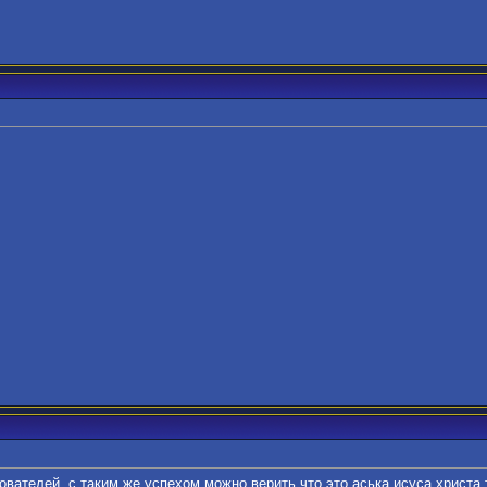
ователей, с таким же успехом можно верить что это аська исуса христа 