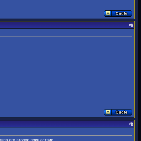
#
8
#
9
типа его второе пришествие.