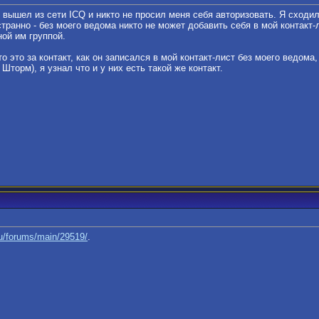
вышел из сети ICQ и никто не просил меня себя авторизовать. Я сходил
странно - без моего ведома никто не может добавить себя в мой контакт
ной им группой.
о это за контакт, как он записался в мой контакт-лист без моего ведома
Шторм), я узнал что и у них есть такой же контакт.
ru/forums/main/29519/
.