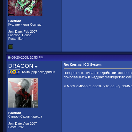
Faction:
Кушане - киит Сомтау
Join Date: Feb 2007
Location: Пенза
Posts: 514
06-20-2008, 10:53 PM
DRAGON
Re: Контакт ICQ System
Командир эскадрильи
говорят что типа это действительно 
покопавшись в недрах хаккерских сай
я могу смело сказать что аську поим
Faction:
Стражи Садов Кадеша
Join Date: Aug 2007
Posts: 292