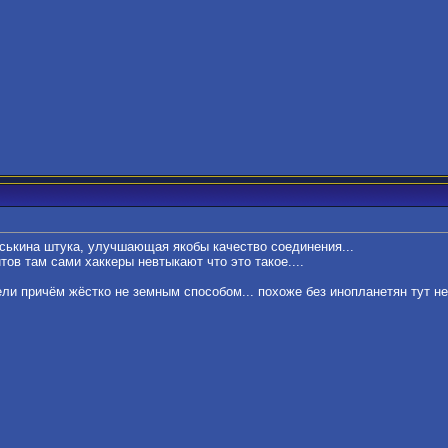
аськина штука, улучшающая якобы качество соединения...
тов там сами хаккеры невтыкают что это такое....
ели причём жёстко не земным способом... похоже без инопланетян тут не