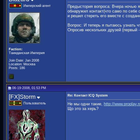
Имперский агент
Предыстория вопроса: Вчера ночью я 
обнаружил контакт(что само по себе 
и решил стереть его вместе с создан
Вопрос: И теперь я пытаюсь узнать чт
Опросив нескольких друзей (первый - 
Faction:
Таииданская Империя
Join Date: Jan 2008
Location: Москва
Posts: 186
06-19-2008, 01:53 PM
[FX]Storm
Re: Контакт ICQ System
Пользователь
Не мы одни такие,
http://www.proplay.
Що это за херь?