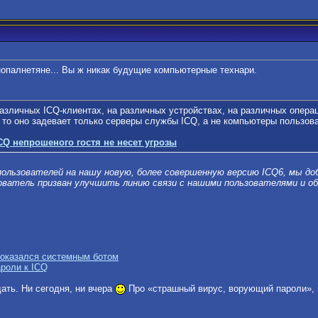
опалнетяне... Вы ж никак будущие компьютерные технари.
азличных ICQ-клиентах, на различных устройствах, на различных операци
 то оно задевает только серверы службы ICQ, а не компьютеры пользов
CQ непрошеного гостя не несет угрозы
пользователей на нашу новую, более совершенную версию ICQ6, мы до
ователь призван улучшить линию связи с нашими пользователями и об
 оказался системным ботом
ароли к ICQ
дать. Ни сегодня, ни вчера
Про «страшный вирус, ворующий пароли»,