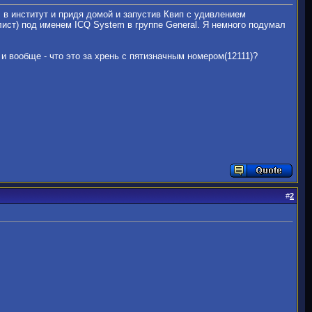
 в институт и придя домой и запустив Квип с удивлением
-лист) под именем ICQ System в группе General. Я немного подумал
, и вообще - что это за хрень с пятизначным номером(12111)?
#
2