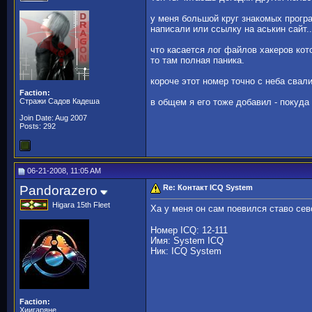
у меня большой круг знакомых програ
написали или ссылку на аськин сайт..
что касается лог файлов хакеров ко
то там полная паника.
короче этот номер точно с неба свали
Faction:
Стражи Садов Кадеша
в общем я его тоже добавил - покуда
Join Date: Aug 2007
Posts: 292
06-21-2008, 11:05 AM
Pandorazero
Re: Контакт ICQ System
Higara 15th Fleet
Ха у меня он сам поевился ставо се
Номер ICQ: 12-111
Имя: System ICQ
Ник: ICQ System
Faction:
Хиигаряне