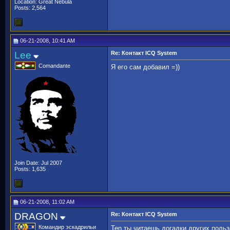
Location: Great Nebula
Posts: 2,564
06-21-2008, 10:41 AM
Lee
Re: Контакт ICQ System
Comandante
Я его сам добавил =))
Join Date: Jul 2007
Posts: 1,635
06-21-2008, 11:02 AM
DRAGON
Re: Контакт ICQ System
Командир эскадрильи
Ten ты читаешь догадки других польз