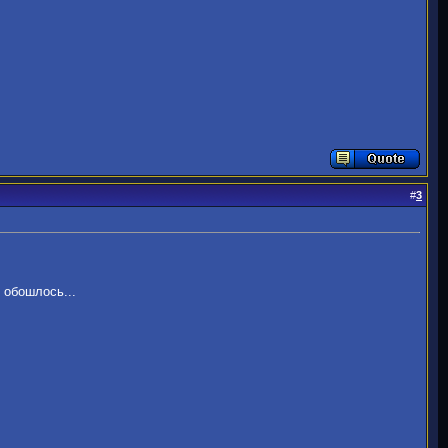
#
3
 обошлось...