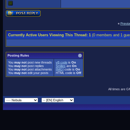
«
Previo
Currently Active Users Viewing This Thread: 1
(0 members and 1 gue
Posting Rules
You
may not
post new threads
vB code
is
On
You
may not
post replies
Smilies
are
On
You
may not
post attachments
[IMG]
code is
On
You
may not
edit your posts
HTML code is
Off
All times are 