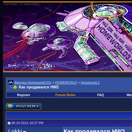
Форумы Homeworld3.RU
>
HOMEWORLD
>
Homeworld 2
Как продавался HW2
Register
Forum Rules
FAQ
Mem
06-24-2013, 02:27 PM
Lokki
Как продавался HW2