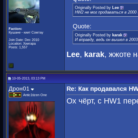
Originally Posted by
Lee
HW2 не мог продаваться в 2000
Quote:
Faction:
Кушане - киит Сомтау
Originally Posted by
karak
И вправду, ведь он вышел в 2003
Join Date: Dec 2010
Location: Хиигара
Posts: 1,557
Lee
,
karak
, жжоте
10-05-2013, 03:13 PM
Дрон01
Re: Как продавался H
Antic1tizen One
Ох чёрт, с HW1 пе