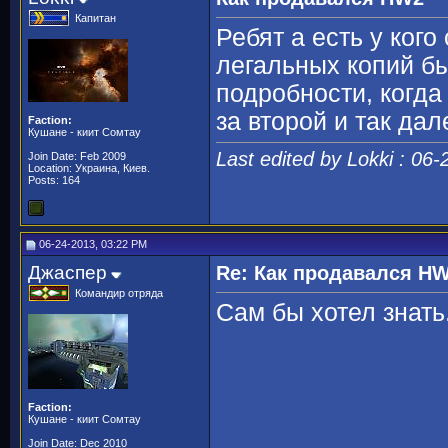
Капитан
Ребят а есть у кого
легальных копий б
подробности, когда
за второй и так да
Faction:
Кушане - киит Сомтау
Last edited by Lokki : 06
Join Date: Feb 2009
Location: Украина, Киев.
Posts: 164
06-24-2013, 03:22 PM
Джаспер
Re: Как продавался H
Командир отряда
Сам бы хотел знат
Faction:
Кушане - киит Сомтау
Join Date: Dec 2010