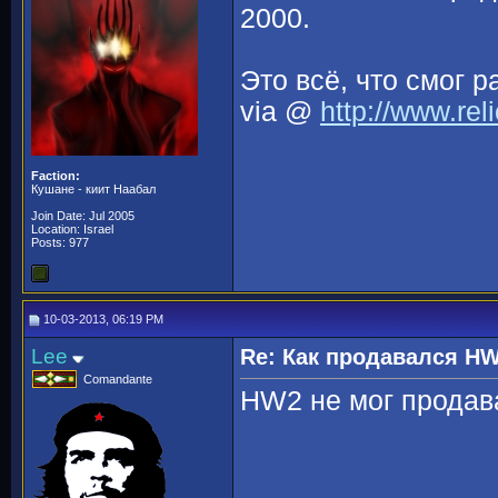
2000.
Это всё, что смог р
via @
http://www.rel
Faction:
Кушане - киит Наабал
Join Date: Jul 2005
Location: Israel
Posts: 977
10-03-2013, 06:19 PM
Lee
Re: Как продавался H
Comandante
HW2 не мог продава