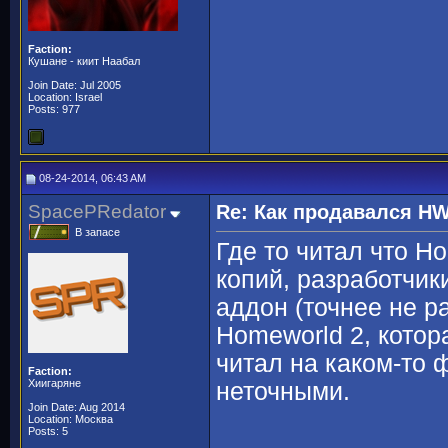
Faction:
Кушане - киит Наабал
Join Date: Jul 2005
Location: Israel
Posts: 977
08-24-2014, 06:43 AM
SpacePRedator
Re: Как продавался H
В запасе
Где то читал что 
копий, разработчики
аддон (точнее не р
Homeworld 2, кото
читал на каком-то 
Faction:
Хиигаряне
неточными.
Join Date: Aug 2014
Location: Москва
Posts: 5