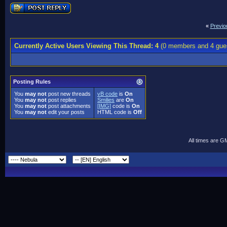
«
Previo
Currently Active Users Viewing This Thread: 4
(0 members and 4 gue
Posting Rules
You
may not
post new threads
vB code
is
On
You
may not
post replies
Smilies
are
On
You
may not
post attachments
[IMG]
code is
On
You
may not
edit your posts
HTML code is
Off
All times are G