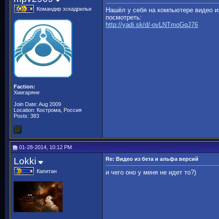
Командир эскадрильи
Нашёл у себя на компьютере видео и
посмотреть:
http://yadi.sk/d/-ovLNTmoGqJ76
Faction:
Хиигаряне
Join Date: Aug 2009
Location: Кострома, Россия
Posts: 383
01-28-2014, 10:12 PM
Lokki
Re: Видео из бета и альфа версий
Капитан
и чего оно у меня не идет то?)