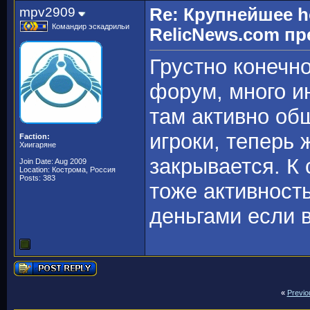
mpv2909
Re: Крупнейшее h
Командир эскадрильи
RelicNews.com пр
Грустно конечн
форум, много и
там активно об
игроки, теперь 
Faction:
Хиигаряне
закрывается. К
Join Date: Aug 2009
Location: Кострома, Россия
Posts: 383
тоже активност
деньгами если в
«
Previo