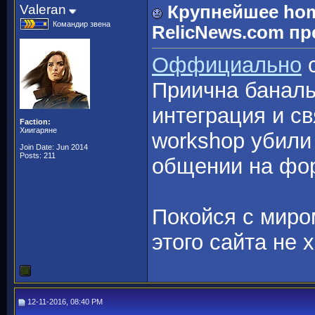
Valeran
Крупнейшее hom
Командир звена
RelicNews.com пр
Оффициально
с
Приична банальн
интеграция и с
Faction:
Хиигаряне
workshop убили
Join Date: Jun 2014
Posts: 211
общении на фо
Покойся с миром
этого сайта не 
12-11-2016, 08:40 PM