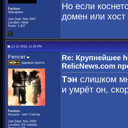
Но если коснет
Faction:
Хиигаряне
домен или хост
Join Date: Mar 2007
Location: Киев
Posts: 1,457
12-12-2016, 11:36 PM
Fencer
Re: Крупнейшее h
Адмирал флота
RelicNews.com пр
Тэн
слишком мн
и умрёт он, ско
Faction:
Кушане - киит Сомтау
Join Date: Nov 2009
Location: Юг севера