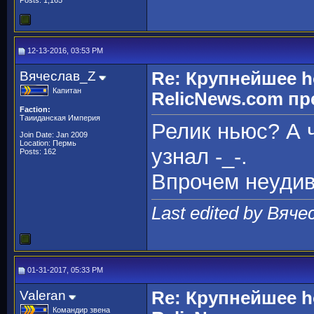
Posts: 1,165
12-13-2016, 03:53 PM
Вячеслав_Z
Re: Крупнейшее h
Капитан
RelicNews.com пр
Faction:
Таииданская Империя
Релик ньюс? А ч
Join Date: Jan 2009
Location: Пермь
узнал -_-.
Posts: 162
Впрочем неудив
Last edited by Вяче
01-31-2017, 05:33 PM
Valeran
Re: Крупнейшее h
Командир звена