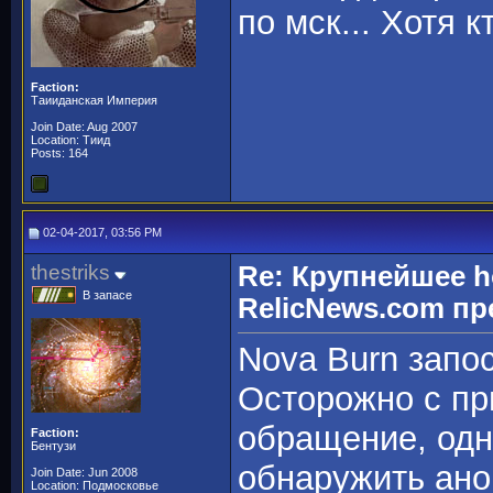
по мск... Хотя 
Faction:
Таииданская Империя
Join Date: Aug 2007
Location: Тиид
Posts: 164
02-04-2017, 03:56 PM
thestriks
Re: Крупнейшее h
В запасе
RelicNews.com пр
Nova Burn запо
Осторожно с пр
обращение, одн
Faction:
Бентузи
обнаружить ано
Join Date: Jun 2008
Location: Подмосковье