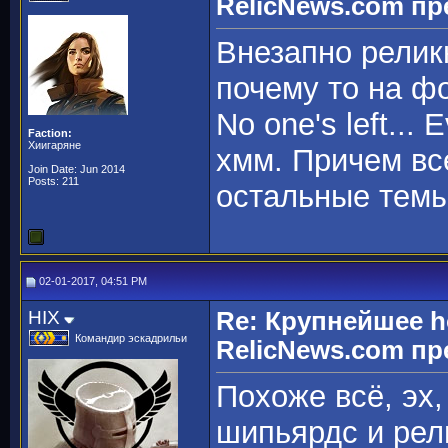
RelicNews.com пр
Внезапно релик
почему то на ф
No one's left...
Faction:
Хиигаряне
хмм. Причем вс
Join Date: Jun 2014
Posts: 211
остальные темы
02-01-2017, 04:51 PM
HIX
Re: Крупнейшее h
Командир эскадрильи
RelicNews.com пр
Похоже всё, эх,
шипьярдс и рели