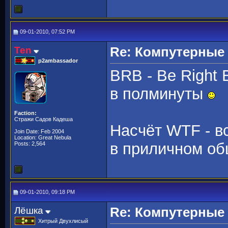
09-01-2010, 07:52 PM
Ten
Re: Компутерные
p2ambassador
BRB - Be Right 
в полминуты
Faction:
Стражи Садов Кадеша
Насчёт WTF - вс
Join Date: Feb 2004
Location: Great Nebula
в приличном об
Posts: 2,564
09-01-2010, 09:18 PM
Лёшка
Re: Компутерные
Хитрый Двухлисый