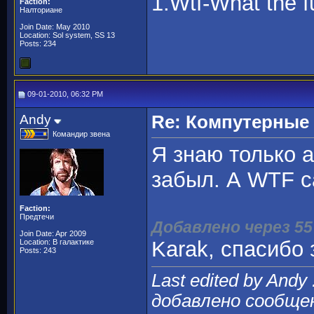
1.Wtf-What the f
Faction:
Налториане
Join Date: May 2010
Location: Sol system, SS 13
Posts: 234
09-01-2010, 06:32 PM
Andy
Re: Компутерные
Командир звена
Я знаю только а
забыл. А WTF са
Faction:
Предтечи
Добавлено через 55
Join Date: Apr 2009
Karak, спасибо
Location: В галактике
Posts: 243
Last edited by Andy
добавлено сообще