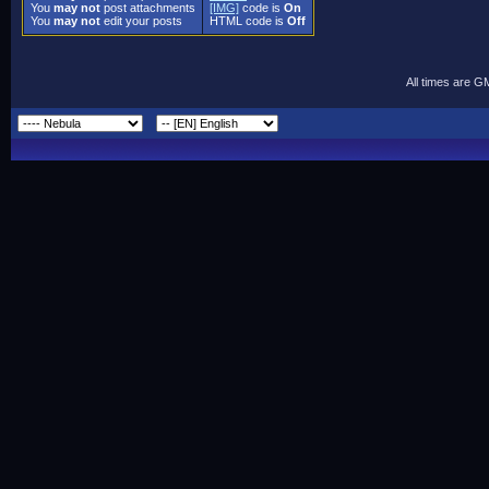
You
may not
post attachments
[IMG]
code is
On
You
may not
edit your posts
HTML code is
Off
All times are G