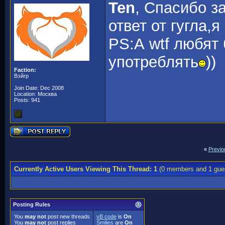
Ten
, Спасибо з
ответ от гугла,
PS:А wtf любят
употреблять
))
Faction:
Вэйгр
Join Date: Dec 2008
Location: Москва
Posts: 941
«
Previo
Currently Active Users Viewing This Thread: 1
(0 members and 1 gue
Posting Rules
You
may not
post new threads
vB code
is
On
You
may not
post replies
Smilies
are
On