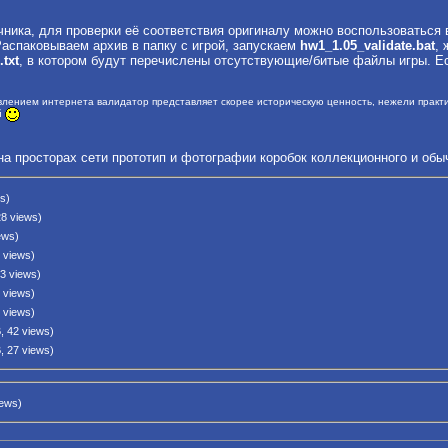
чника, для проверки её соответствия оригиналу можно воспользоваться 
Распаковываем архив в папку с игрой, запускаем
hw1_1.05_validate.bat
, 
.txt
, в котором будут перечислены отсутствующие/битые файлы игры. Е
лением интернета валидатор представляет скорее историческую ценность, нежели практич
й
 просторах сети прототип и фотографии коробок коллекционного и обыч
s)
28 views)
ews)
 views)
3 views)
 views)
 views)
, 42 views)
, 27 views)
iews)