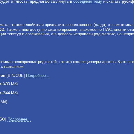
будет в тягость, предлагаю заглянуть в
соседнюю тему
и скачать
русиф
ата, а также любители прихватить неположенное (да-да, те самые мо
OD
. Также в нём доступно сжатие времени, знакомое по HWC, кнопки от
ии текстур и сглаживания, а в довесок исправлен ряд мелких, но непри
немало всякоразных редкостей, так что коллекционеры должны быть в в
м с названием.
ion
[BIN/CUE]
Подробнее...
r
(400 Мб)
r
(344 Мб)
 Мб)
ISO]
Подробнее...