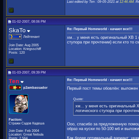
Last edited by Ten : 09-05-2021 at
12:46 AM
. R
01-02-2007, 08:06 PM
SkaTo
Re: Первый Homeworld - качают все!!!
Лейтенант
хм... у меня есть оригинальный ХВ 1
ступора при прочтении) если кто то 
Join Date: Aug 2005
Location: Kriegsschiff
Posts: 120
01-03-2007, 09:39 PM
Ten
Re: Первый Homeworld - качают все!!!
p2ambassador
Первый пост темы обовлён: выложен 
Quote:
хм... у меня есть оригинальный 
логического ступора при прочтен
Faction:
Стражи Садов Кадеша
Ооо, спасибо за предложенную помо
образ на куски по 50-100 мб и выложи
Join Date: Feb 2004
Location: Great Nebula
Как более оптимальный вариант: ука
Posts: 2,564