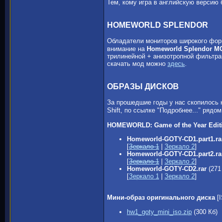
Тем, кому игра в английскую версию 
HOMEWORLD SPLENDOR
Обладатели мониторов широкого форм
внимание на
Homeworld Splendor M
трилинейной + анизотропной фильтрац
скачать мод можно
здесь
.
ОБРАЗЫ ДИСКОВ
За прошедшие годы у нас скопилось 
Shift, по ссылке "Подробнее..." рядо
HOMEWORLD: Game of the Year Edit
Homeworld-GOTY-CD1.part1.ra
[
Зеркало 1
|
Зеркало 2
]
Homeworld-GOTY-CD1.part2.ra
[
Зеркало 1
|
Зеркало 2
]
Homeworld-GOTY-CD2.rar
(271
[
Зеркало 1
|
Зеркало 2
]
Мини-образ оригинального диска
[
hw1_goty_mini_iso.zip
(300 Кб)