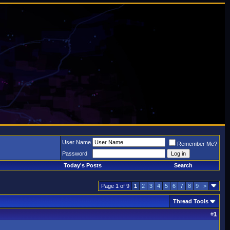
User Name
Remember Me?
Password
Today's Posts
Search
Page 1 of 9
1
2
3
4
5
6
7
8
9
>
Thread Tools
#
1