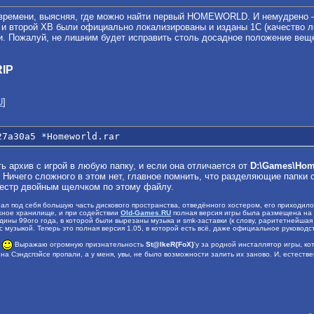
времени, выясняя, где можно найти первый HOMEWORLD. И немудрено – 
 и второй ХВ были официально локализированы и изданы 1С (качество ло
. Пожалуй, не лишним будет исправить столь досадное положение вещ
RIP
U
]
27a30a5 *Homeworld.rar
ь архив с игрой в любую папку, и если она отличается от
D:\Games\Hom
. Ничего сложного в этом нет, главное помнить, что разделяющие папки с
еестр двойным щелчком по этому файлу.
нал под себя большую часть дискового пространства, отведённого хостером, его приходил
жное хранилище, и при содействии
Old-Games.RU
полная версия игры была размещена на 
дины 99ого года, в которой были вырезаны музыка и smk-заставки (к слову, раритетнейшая
музыкой. Теперь это полная версия 1.05, в которой есть всё, даже официальное руководст
и
Выражаю огромную признательность
St@lkeR{FoX}
'y за родной инсталлятор игры, к
на Сэндспэйсе пропали, а у меня, увы, не было возможности залить их заново. И, естеств