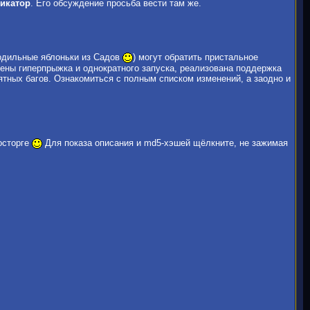
икатор
. Его обсуждение просьба вести там же.
лодильные яблоньки из Садов
) могут обратить пристальное
мены гиперпрыжка и однократного запуска, реализована поддержка
ятных багов. Ознакомиться с полным списком изменений, а заодно и
осторге
Для показа описания и md5-хэшей щёлкните, не зажимая