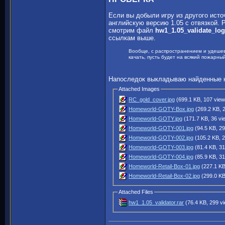
Если вы добыли игру из другого исто
английскую версию 1.05 с отвязкой. 
смотрим файл
hw1_1.05_validate_log
ссылкам выше.
Вообще, с распространением и удешев
качать, пусть будет на всякий пожарны
Напоследок выкладываю найденные на
Attached Images
RC_gold_cover.jpg
(699.1 KB, 107 view
Homeworld-GOTY-Box.jpg
(269.2 KB, 
Homeworld-GOTY.jpg
(171.7 KB, 36 vi
Homeworld-GOTY-001.jpg
(94.5 KB, 29
Homeworld-GOTY-002.jpg
(105.2 KB, 2
Homeworld-GOTY-003.jpg
(81.4 KB, 31
Homeworld-GOTY-004.jpg
(85.9 KB, 31
Homeworld-Retail-Box-01.jpg
(227.1 KB
Homeworld-Retail-Box-02.jpg
(299.0 KB
Attached Files
hw1_1.05_validator.rar
(76.4 KB, 299 v