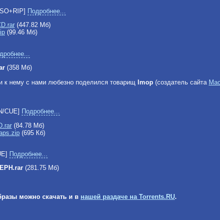
ISO+RIP]
Подробнее...
D.rar
(447.82 Мб)
ip
(99.46 Мб)
дробнее...
ar
(358 Мб)
и к нему с нами любезно поделился товарищ
lmop
(создатель сайта
Mac
N/CUE]
Подробнее...
.rar
(84.78 Мб)
ps.zip
(695 Кб)
UE]
Подробнее...
EPH.rar
(281.75 Мб)
бразы можно скачать и в
нашей раздаче на Torrents.RU
.