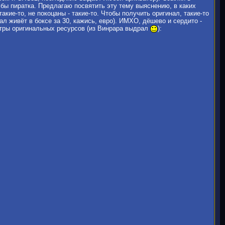
бы пиратка. Предлагаю посвятить эту тему выяснению, в каких
акие-то, не покоцаны - такие-то. Чтобы получить оригинал, такие-то
ал живёт в боксе за 30, кажись, евро). ИМХО, дёшево и сердито -
метры оригинальных ресурсов (из Винрара выдрал
):