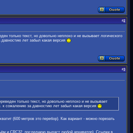
#
2
еден только текст, но довольно неплохо и не вызывает логического
за давностию лет забыл какая версия
#
3
ереведен только текст, но довольно неплохо и не вызывает
Б). к сожалению за давностию лет забыл какая версия
хватит (600 метров это перебор). Как вариант - можно порезать
бъём и CRC32, последнюю выдаст любой архиватор). Ссылки в