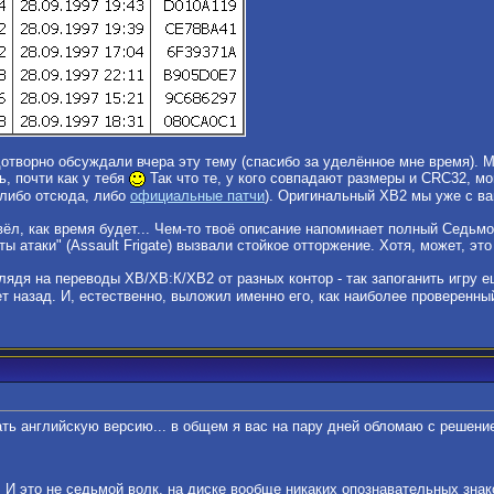
дотворно обсуждали вчера эту тему (спасибо за уделённое мне время). М
ть, почти как у тебя
Так что те, у кого совпадают размеры и CRC32, мо
(либо отсюда, либо
официальные патчи
). Оригинальный ХВ2 мы уже с в
ревёл, как время будет... Чем-то твоё описание напоминает полный Седьмо
ты атаки" (Assault Frigate) вызвали стойкое отторжение. Хотя, может, это
лядя на переводы ХВ/ХВ:К/ХВ2 от разных контор - так запоганить игру 
ет назад. И, естественно, выложил именно его, как наиболее проверенны
ть английскую версию... в общем я вас на пару дней обломаю с решение
 И это не седьмой волк, на диске вообще никаких опознавательных знако