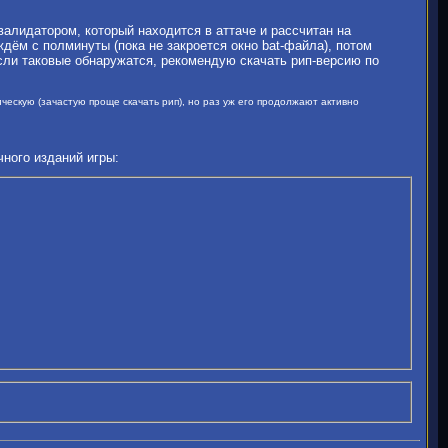
валидатором, который находится в аттаче и рассчитан на
ждём с полминуты (пока не закроется окно bat-файла), потом
сли таковые обнаружатся, рекомендую скачать рип-версию по
ескую (зачастую проще скачать рип), но раз уж его продолжают активно
ного изданий игры: