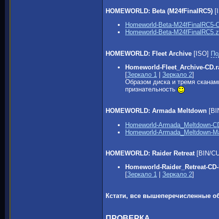
HOMEWORLD: Beta (M24fFinalRC5)
[
Homeworld-Beta-M24fFinalRC5-C
Homeworld-Beta-M24fFinalRC5.z
HOMEWORLD: Fleet Archive
[ISO]
По
Homeworld-Fleet_Archive-CD.r
[
Зеркало 1
|
Зеркало 2
]
Образом диска и тремя сканам
признательность
HOMEWORLD: Armada Meltdown
[BI
Homeworld-Armada_Meltdown-CD
Homeworld-Armada_Meltdown-Ma
HOMEWORLD: Raider Retreat
[BIN/C
Homeworld-Raider_Retreat-CD-
[
Зеркало 1
|
Зеркало 2
]
Кстати, все вышеперечисленные о
ПРОВЕРКА