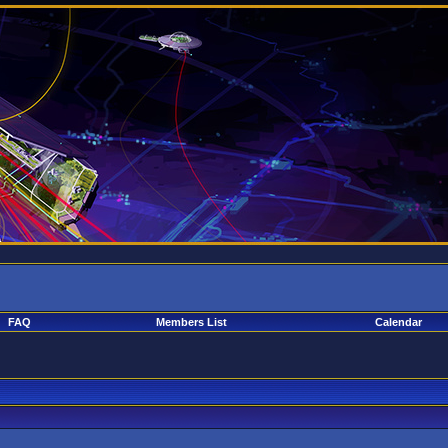
FAQ
Members List
Calendar