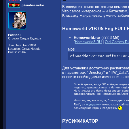
p2ambassador
В соседних темах потратили немало 
Что самое интересное – и Катаклизм,
Классику жанра незаслуженно забыли
Homeworld v1B.05 Eng FULL
Faction:
Homeworld.rar
(272.3 Мб)
Стражи Садов Кадеша
[
Homeworld3.RU
|
Old-Games.R
Join Date: Feb 2004
Location: Great Nebula
MD5:
Posts: 2,564
cf6aaddec7c5cac00ffe751a6
Для установки достаточно распаковат
в параметрах "Directory" и "HW_Data"
внесите необходимые изменения в р
В своё время, когда ХВ влёгкую подми
недолго, пришлось искать более надё
Но сначала это была бета-версия сере
видеороликами, но неполным файлом с 
Напоследок, как всегда, благодарност
Rad
'y за
поддержку
темы, когда файлы 
размещение игры и поддержку
РУСИФИКАТОР