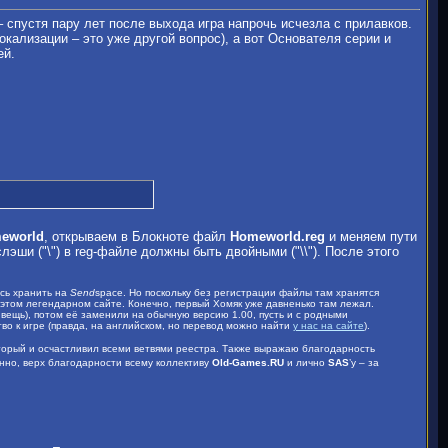
спустя пару лет после выхода игра напрочь исчезла с прилавков.
кализации – это уже другой вопрос), а вот Основателя серии и
ей.
eworld
, открываем в Блокноте файл
Homeworld.reg
и меняем пути
лэши ("\") в reg-файле должны быть двойными ("\\"). После этого
ось хранить на
Send
space. Но поскольку без регистрации файлы там хранятся
этом легендарном сайте. Конечно, первый Хомяк уже давненько там лежал.
 вещь), потом её заменили на обычную версию 1.00, пусть и с родными
во к игре (правда, на английском, но перевод можно найти
у нас на сайте
).
оторый и осчастливил всеми ветвями реестра. Также выражаю благодарность
енно, верх благодарности всему коллективу
Old-Games.RU
и лично
SAS
’y – за