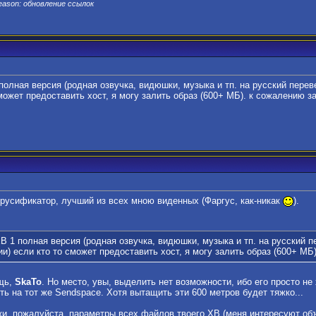
eason: обновление ссылок
 полная версия (родная озвучка, видюшки, музыка и тп. на русский перев
сможет предоставить хост, я могу залить образ (600+ МБ). к сожалению 
русификатор, лучший из всех мною виденных (Фаргус, как-никак
).
ХВ 1 полная версия (родная озвучка, видюшки, музыка и тп. на русский п
ии) если кто то сможет предоставить хост, я могу залить образ (600+ М
щь,
SkaTo
. Но место, увы, выделить нет возможности, ибо его просто не 
ть на тот же Sendspace. Хотя вытащить эти 600 метров будет тяжко...
жи, пожалуйста, параметры всех файлов твоего ХВ (меня интересуют о