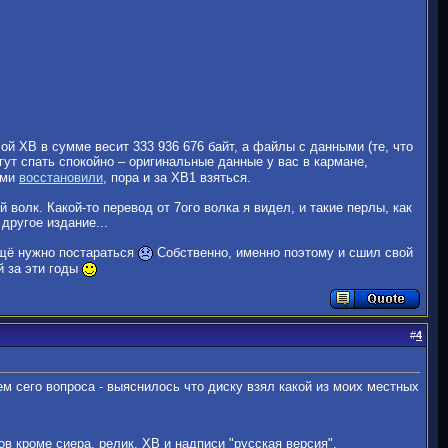
ой ХВ в сумме весит 333 936 676 байт, а файлы с данными (те, что
гут спать спокойно – оригинальные данные у вас в кармане,
ами
восстановили
, пора и за ХВ1 взяться.
й волк. Какой-то перевод от 7ого волка я видел, и такие перлы, как
 другое издание...
ещё нужно постараться
Собственно, именно поэтому и сшил свой
й за эти годы
#
4
м сего вопроса - выяснилось что диску взял какой из моих местных
в кроме сиера, релик, ХВ и надписи "русская версия".