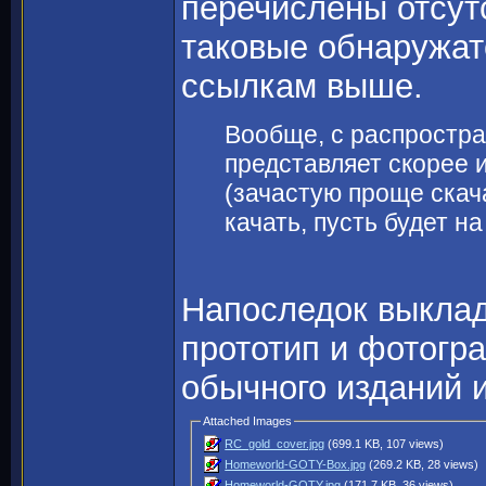
перечислены отсут
таковые обнаружат
ссылкам выше.
Вообще, с распростр
представляет скорее 
(зачастую проще скача
качать, пусть будет 
Напоследок выклад
прототип и фотогр
обычного изданий 
Attached Images
RC_gold_cover.jpg
(699.1 KB, 107 views)
Homeworld-GOTY-Box.jpg
(269.2 KB, 28 views)
Homeworld-GOTY.jpg
(171.7 KB, 36 views)