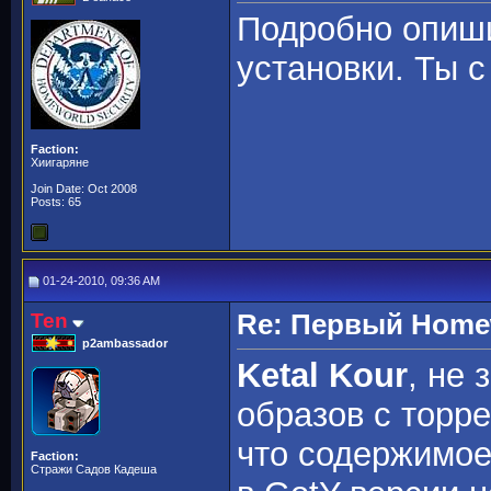
Подробно опиши
установки. Ты 
Faction:
Хиигаряне
Join Date: Oct 2008
Posts: 65
01-24-2010, 09:36 AM
Ten
Re: Первый Homewo
p2ambassador
Ketal Kour
, не 
образов с торре
что содержимое 
Faction:
Стражи Садов Кадеша