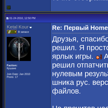
01-24-2010, 12:50 PM
Ketal Kour
Re: Первый Homewo
В запасе
Друзья, спасибо
решил. Я прост
ярлык игры.
А
решил отпатчить
Faction:
Кушане
нулевым результ
Join Date: Jan 2010
Posts: 17
шника рус. вер
файлов.