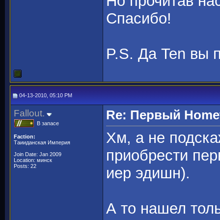
Но прочитав на
Спасибо!
P.S. Да Ten вы 
04-13-2010, 05:10 PM
Fallout.
Re: Первый Homewo
В запасе
Хм, а не подска
Faction:
Таииданская Империя
приобрести перв
Join Date: Jan 2009
Location: минск
Posts: 22
иер эдишн).
А то нашел толь