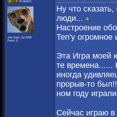
В запасе
Ну что сказать,
люди...
Настроение об
Ten'у огромное 
Join Date: Jul 2009
Posts: 8
Эта Игра моей 
те времена.....
иногда удивляеш
прорыв-то был!!
ном году играли
Сейчас играю в 