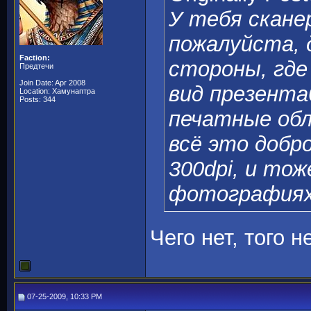
У тебя сканер
пожалуйста, 
Faction:
стороны, где
Предтечи
Join Date: Apr 2008
вид презента
Location: Хамунаптра
Posts: 344
печатные обл
всё это добр
300dpi, и тож
фотографиях 
Чего нет, того н
07-25-2009, 10:33 PM