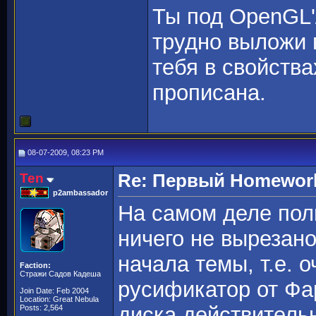
Ты под OpenGL'
трудно выложи 
тебя в свойства
прописана.
08-07-2009, 08:23 PM
Ten
Re: Первый Homeworld
p2ambassador
На самом деле пол
ничего не вырезано
начала темы, т.е. 
Faction:
Стражи Садов Кадеша
русификатор от Фа
Join Date: Feb 2004
Location: Great Nebula
диска действитель
Posts: 2,564