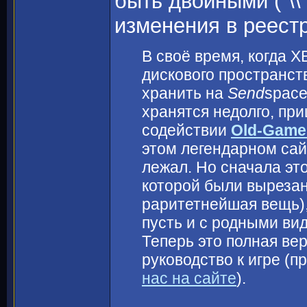
быть двойными ("\\
изменения в реест
В своё время, когда 
дискового пространст
хранить на
Send
space
хранятся недолго, пр
содействии
Old-Game
этом легендарном сай
лежал. Но сначала это
которой были вырезан
раритетнейшая вещь),
пусть и с родными ви
Теперь это полная вер
руководство к игре (п
нас на сайте
).