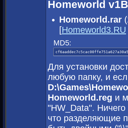
Homeworld v1B
Homeworld.rar
(
[
Homeworld3.RU
MD5:
cf6aaddec7c5cac00ffe751a627a30a
Для установки дост
любую папку, и есл
D:\Games\Homewo
Homeworld.reg
и м
"HW_Data". Ничего 
что разделяющие па