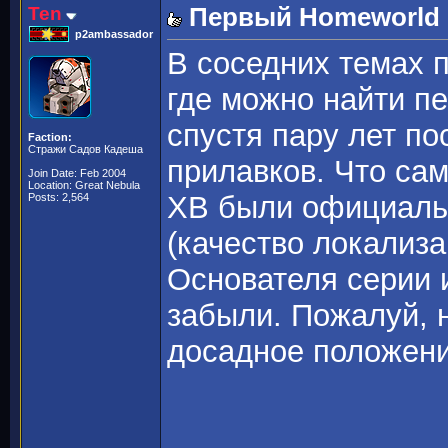
Ten
Первый Homeworld -
p2ambassador
В соседних темах 
где можно найти 
спустя пару лет по
Faction:
Стражи Садов Кадеша
прилавков. Что сам
Join Date: Feb 2004
Location: Great Nebula
ХВ были официаль
Posts: 2,564
(качество локализа
Основателя серии 
забыли. Пожалуй, 
досадное положен