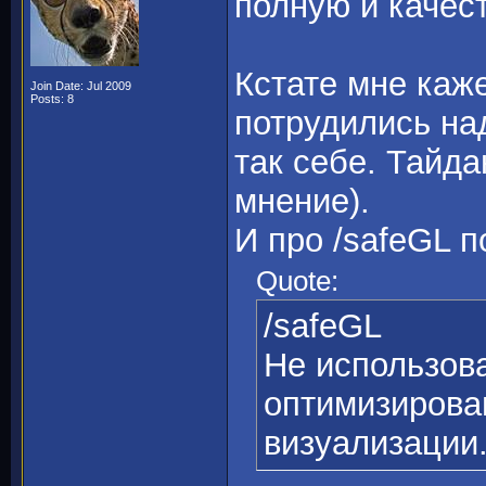
полную и качес
Кстате мне каж
Join Date: Jul 2009
Posts: 8
потрудились на
так себе. Тайда
мнение).
И про /safeGL п
Quote:
/safeGL
Не использов
оптимизирова
визуализации