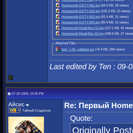
Homeworld-GOTY-001.jpg
(94.5 KB, 29 views)
Homeworld-GOTY-002.jpg
(105.2 KB, 23 views)
Homeworld-GOTY-003.jpg
(81.4 KB, 31 views)
Homeworld-GOTY-004.jpg
(85.9 KB, 31 views)
Homeworld-Retail-Box-01.jpg
(227.1 KB, 42 view
Homeworld-Retail-Box-02.jpg
(299.0 KB, 27 view
Attached Files
hw1_1.05_validator.rar
(76.4 KB, 299 views)
Last edited by Ten : 09-
07-25-2009, 10:05 PM
Айсис
Re: Первый Homewo
Тайный Создатель
Quote:
Originally Pos