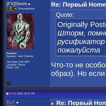
[FX]Storm
Re: Первый Homewo
Пользователь
Quote:
Originally Pos
Шторм, помн
русификатор 
пожалуйста
Faction:
Кушане - киит Сомтау
Join Date: Feb 2007
Что-то не особо
Location: Пенза
Posts: 514
образ). Но если 
07-31-2009, 09:41 PM
ELF
Re: Первый Home