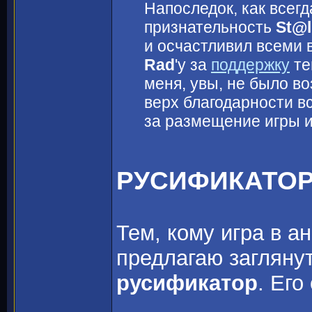
Напоследок, как всег
признательность
St@l
и осчастливил всеми 
Rad
'y за
поддержку
те
меня, увы, не было во
верх благодарности в
за размещение игры 
РУСИФИКАТО
Тем, кому игра в а
предлагаю загляну
русификатор
. Его