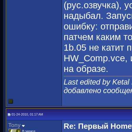
(рус.озвучка), 
надыбал. Запуск
ошибку: отправи
патчем каким т
1b.05 не катит
HW_Comp.vce, и 
на образе.
Last edited by Ketal
добавлено сообще
01-24-2010, 01:17 AM
Tony
Re: Первый Homewo
В запасе