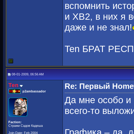
вспомнить исто
и ХВ2, в них я 
даже и не знал!
Ten БРАТ РЕСП
08-01-2009, 06:56 AM
Ten
Re: Первый Homewo
p2ambassador
Да мне особо и н
всего-то вылож
Faction:
Стражи Садов Кадеша
Графика – да, 
Join Date: Feb 2004