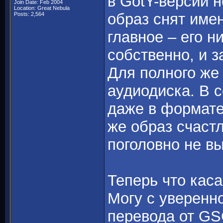
в GotY-версии н
Join Date: Feb 2004
Location: Great Nebula
образ снят имен
Posts: 2,564
главное – его н
собственно, и з
Для полного же 
аудиодиска. В с
даже в формате
же образ счаст
поголовно не в
Теперь что кас
Могу с уверенн
перевода от GS