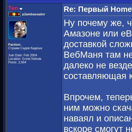
Ten
Re: Первый Homewo
p2ambassador
Ну почему же, 
Амазоне или eBa
доставкой сложн
Faction:
Стражи Садов Кадеша
ВебМаня там не
Join Date: Feb 2004
Location: Great Nebula
далеко не везде
Posts: 2,564
составляющая к
Впрочем, теперь
ним можно скач
наваял и описа
вскоре смогут н