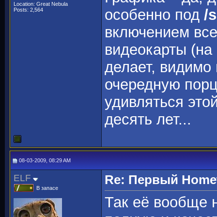
Location: Great Nebula
особенно под
/
Posts: 2,564
включением все
видеокарты (на
делает, видимо 
очередную порц
удивляться этой
десять лет...
08-03-2009, 08:29 AM
ELF
Re: Первый Homewo
В запасе
Так её вообще 