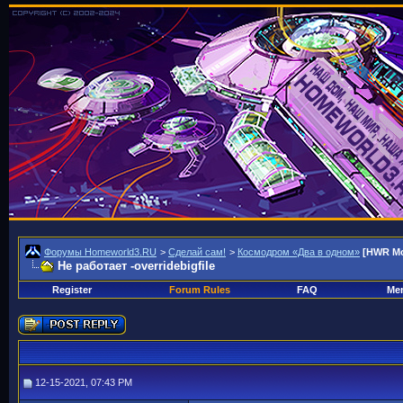
Форумы Homeworld3.RU
>
Сделай сам!
>
Космодром «Два в одном»
[HWR M
Не работает -overridebigfile
Register
Forum Rules
FAQ
Mem
12-15-2021, 07:43 PM