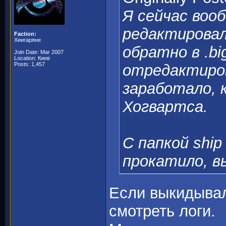
Я сейчас воо
редактировал
Faction:
Хиигаряне
обратно в .bi
Join Date: Mar 2007
Location: Киев
Posts: 1,457
отредактиров
заработало, 
Хогвартса.
С папкой ship 
прокатило, в
Если выкидывал
смотреть логи.