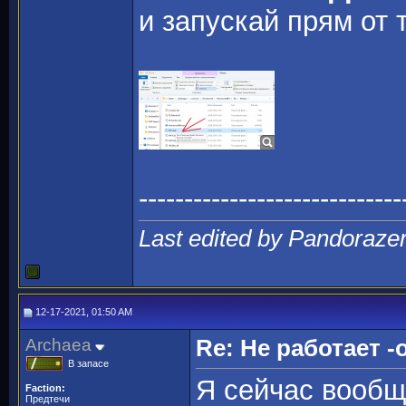
и запускай прям от 
-----------------------------
Last edited by Pandoraze
12-17-2021, 01:50 AM
Archaea
Re: Не работает -o
В запасе
Я сейчас вообщ
Faction:
Предтечи