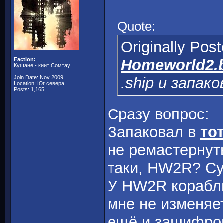
Quote:
Originally Pos
Faction:
Homeworld2.
Кушане - киит Сомтау
Join Date: Nov 2009
.ship и запак
Location: Юг севера
Posts: 1,165
Сразу вопрос:
Запаковал в
то
не ремастернут
таки, HW2R? Суд
У HW2R корабли
мне не изменяет
ещё и зашифров