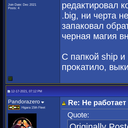
редактировал к
Join Date: Dec 2021
Posts: 4
.big, ни черта 
запаковал обрат
черная магия вн
С папкой ship и 
прокатило, вык
12-17-2021, 07:12 PM
Pandorazero
Re: Не работает 
Higara 15th Fleet
Quote:
Originally Pos