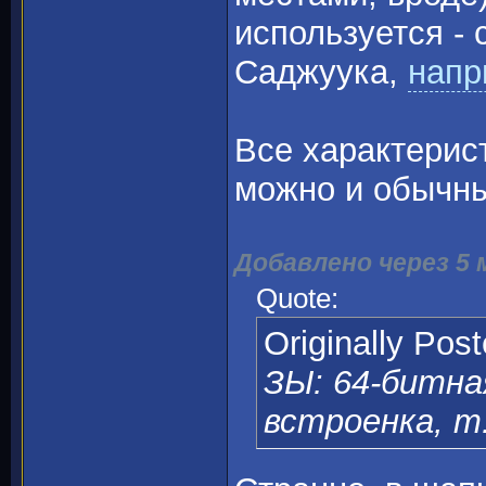
используется - 
Саджуука,
напр
Все характерист
можно и обычны
Добавлено через 5
Quote:
Originally Pos
ЗЫ: 64-битная
встроенка, т.