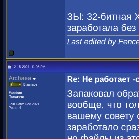
ЗЫ: 32-битная Х
заработала без
Last edited by Fenc
12-15-2021, 11:08 PM
Archaea
Re: Не работает -o
В запасе
Запаковал обра
Faction:
Предтечи
вообще, что тол
Join Date: Dec 2021
Posts: 4
вашему совету 
заработало сразу
но файлы из это