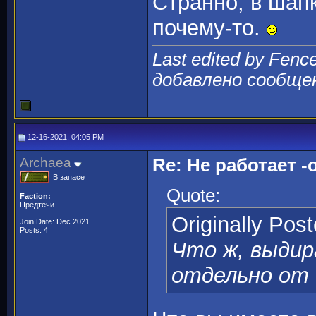
Странно, в шапк
почему-то.
Last edited by Fenc
добавлено сообще
12-16-2021, 04:05 PM
Archaea
Re: Не работает -o
В запасе
Quote:
Faction:
Предтечи
Originally Pos
Join Date: Dec 2021
Posts: 4
Что ж, выдир
отдельно от 