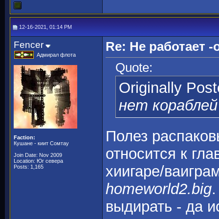
12-16-2021, 01:14 PM
Fencer
Re: Не работает -o
Адмирал флота
Quote:
Originally Pos
нет кораблей
Полез распаковы
Faction:
Кушане - киит Сомтау
относится к гла
Join Date: Nov 2009
Location: Юг севера
хиигаре/ваиграм,
Posts: 1,165
homeworld2.big
.
выдирать - да и