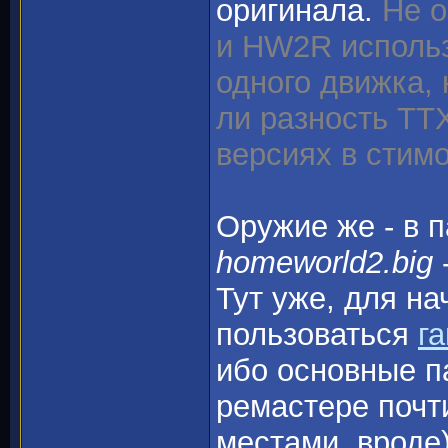
оригинала.
Не 
и HW2R использ
одного движка, 
ли разность ТТХ
версиях в стим
Оружие же - в п
homeworld2.big
Тут уже, для н
пользоваться
г
ибо основные п
ремастере почт
местами, вроде