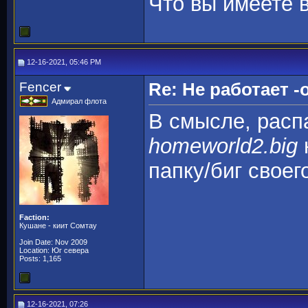
Что вы имеете 
12-16-2021, 05:46 PM
Fencer
Re: Не работает -o
Адмирал флота
В смысле, распа
homeworld2.big
папку/биг своег
Faction:
Кушане - киит Сомтау
Join Date: Nov 2009
Location: Юг севера
Posts: 1,165
12-16-2021, 07:26