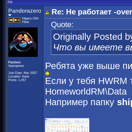
PM
Pandorazero
Re: Не работает -overr
Higara 15th
Fleet
Quote:
Originally Posted 
Что вы имеете в
Faction:
Ребята уже выше пи
Хиигаряне
Join Date: Mar 2007
Location: Киев
Если у тебя HWRM т
Posts: 1,457
HomeworldRM\Data
Например папку
shi