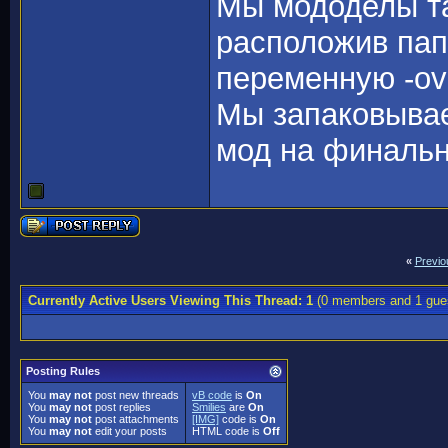
Мы мододелы та
расположив пап
переменную -over
Мы запаковываем
мод на финальн
«
Previo
Currently Active Users Viewing This Thread: 1
(0 members and 1 gue
Posting Rules
You
may not
post new threads
vB code
is
On
You
may not
post replies
Smilies
are
On
You
may not
post attachments
[IMG]
code is
On
You
may not
edit your posts
HTML code is
Off