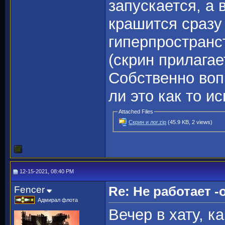
запускается, а 
крашится сразу
гиперпространс
(скрин прилагае
Собственно вопр
ли это как то и
Attached Files
Скрин и лог.zip
(45.9 KB, 2 views)
12-15-2021, 08:40 PM
Fencer
Re: Не работает -o
Адмирал флота
Вечер в хату, ка