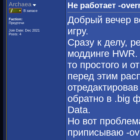
Archaea
Не работает -overr
В запасе
Добрый вечер в
Faction:
Предтечи
игру.
Join Date: Dec 2021
Posts: 4
Сразу к делу, р
моддинге HWR. 
то простого и о
перед этим рас
отредактировав 
обратно в .big 
Data.
Но вот проблема
приписываю -ove