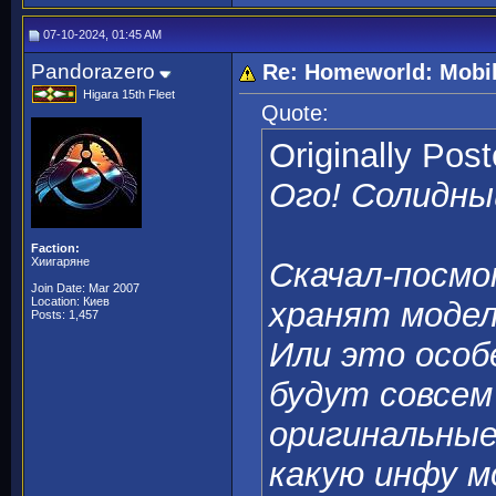
07-10-2024, 01:45 AM
Pandorazero
Re: Homeworld: Mobi
Higara 15th Fleet
Quote:
Originally Pos
Ого! Солидны
Faction:
Хиигаряне
Скачал-посмо
Join Date: Mar 2007
Location: Киев
хранят модели
Posts: 1,457
Или это особ
будут совсем
оригинальные
какую инфу м