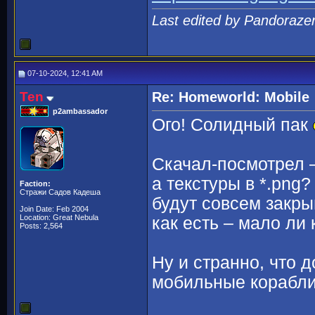
Last edited by Pandoraze
07-10-2024, 12:41 AM
Ten
Re: Homeworld: Mobile
p2ambassador
Ого! Солидный пак
Скачал-посмотрел – 
а текстуры в *.png
Faction:
Стражи Садов Кадеша
будут совсем закр
Join Date: Feb 2004
Location: Great Nebula
как есть – мало ли
Posts: 2,564
Ну и странно, что 
мобильные корабли