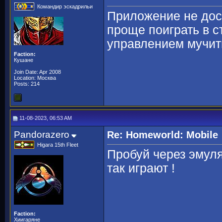
Командир эскадрильи
Приложение не дос
проще поиграть в с
управлением мучит
Faction:
Кушане
Join Date: Apr 2008
Location: Москва
Posts: 214
11-08-2023, 06:53 AM
Pandorazero
Re: Homeworld: Mobile
Higara 15th Fleet
Пробуй через эмуля
так играют !
Faction:
Хиигаряне