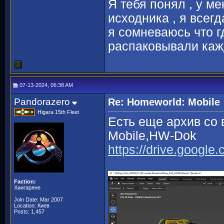
Я тебя понял , у м
исходника , я всегд
я сомневаюсь что гд
распаковывали кажд
07-13-2024, 06:38 AM
Pandorazero
Re: Homeworld: Mobile
Higara 15th Fleet
Есть еще архив со
Mobile,HW-Dok
https://drive.googl
Faction:
Хиигаряне
Join Date: Mar 2007
Location: Киев
Posts: 1,457