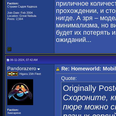
приличное количест
Faction:
Стражи Садов Кадеша
прохождении, и сто
Join Date: Feb 2004
Location: Great Nebula
нигде. А зря – мод
Posts: 2,564
минимализма, но в
будет их потерять 
ожиданий...
06-11-2024, 07:42 AM
Pandorazero
Re: Homeworld: Mobi
Higara 15th Fleet
Quote:
Originally Pos
Схороните, к
пюре можно с
Faction:
Хиигаряне