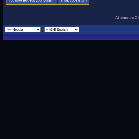
You
may not
edit your posts
HTML code is
Off
All times are G