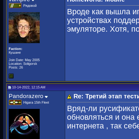
Рядовой
Вроде как вышла иг
устройствах поддер
эмуляторе. Хотя, п
Faction:
Кушане
Join Date: May 2005
Location: Soligorsk
Posts: 26
10-14-2022, 12:15 AM
Pandorazero
Re: Третий этап тес
Higara 15th Fleet
Вряд-ли русификато
обновляться и она
интернета , так се