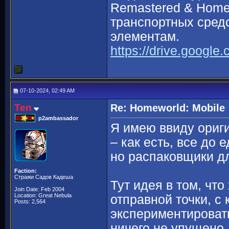
Remastered & Homew
транспортных сред
элементам.
https://drive.googl
07-10-2024, 02:49 AM
Ten
Re: Homeworld: Mobile
p2ambassador
Я имею ввиду ориг
– как есть, все до 
но распаковщики дл
Faction:
Стражи Садов Кадеша
Тут идея в том, чт
Join Date: Feb 2004
Location: Great Nebula
отправной точки, с
Posts: 2,564
экспериментировать
ничего не упущено.