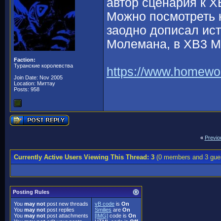
автор сценария к Х
Можно посмотреть к
заодно дописал ист
Молемана, в ХВ3 
Faction:
Туранские королевства
https://www.homewor
Join Date: Nov 2005
Location: Миттау
Posts: 958
«
Previo
Currently Active Users Viewing This Thread: 3
(0 members and 3 gue
Posting Rules
You
may not
post new threads
vB code
is
On
You
may not
post replies
Smilies
are
On
You
may not
post attachments
[IMG]
code is
On