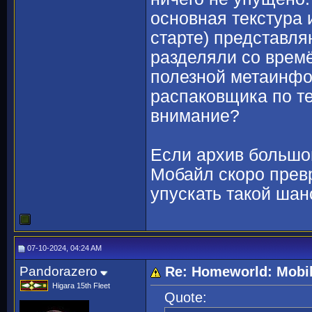
основная текстура 
старте) представля
разделяли со времё
полезной метаинфо
распаковщика по т
внимание?
Если архив большо
Мобайл скоро превр
упускать такой шанс
07-10-2024, 04:24 AM
Pandorazero
Re: Homeworld: Mobi
Higara 15th Fleet
Quote: