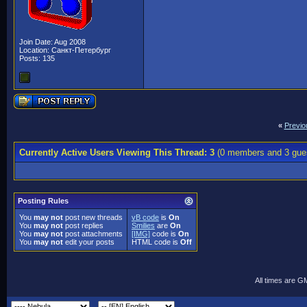
Join Date: Aug 2008
Location: Санкт-Петербург
Posts: 135
«
Previo
Currently Active Users Viewing This Thread: 3
(0 members and 3 gue
Posting Rules
You
may not
post new threads
vB code
is
On
You
may not
post replies
Smilies
are
On
You
may not
post attachments
[IMG]
code is
On
You
may not
edit your posts
HTML code is
Off
All times are G