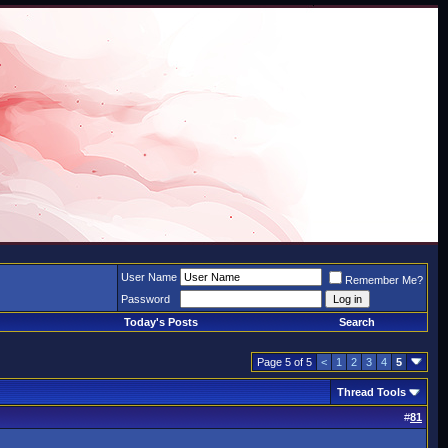
User Name
Remember Me?
Password
Today's Posts
Search
Page 5 of 5
<
1
2
3
4
5
Thread Tools
#
81