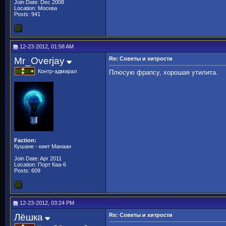
Join Date: Dec 2008
Location: Москва
Posts: 941
12-23-2012, 01:58 AM
Mr_Overjay
Re: Советы и хитрости
Контр-адмирал
Плюсую фрапсу, хорошая утилита.
Faction:
Кушане - киит Манаан
Join Date: Apr 2011
Location: Порт Каа-6
Posts: 609
12-23-2012, 03:24 PM
Лёшка
Re: Советы и хитрости