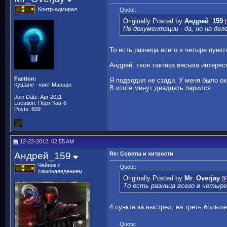
Контр-адмирал
Quote:
Originally Posted by
Андрей_159
По документации - да, но на дел
То есть разница всего в четыре пункт
Андрей, твоя тактика весьма интерес
Faction:
Я подводил не сзади. У меня было ок
Кушане - киит Манаан
В итоге минут двадцать парился
Join Date: Apr 2011
Location: Порт Каа-6
Posts: 609
12-22-2012, 02:55 AM
Андрей_159
Re: Советы и хитрости
Чайник с
Quote:
самонаведением
Originally Posted by
Mr_Overjay
То есть разница всего в четыре
4 пункта за выстрел, на треть больше
Quote: