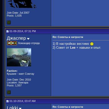
Join Date: Jul 2007
Posts: 1,635
01-09-2014, 07:31 PM
Джаспер
Re: Советы и хитрости
Командир отряда
1) В настройках вестимо
2) Совет от
Lee
+ навыки и опыт.
Faction:
Кушане - киит Сомтау
Join Date: Dec 2010
Location: Хиигара
Posts: 1,557
01-10-2014, 03:47 AM
Lokki
Re: Советы и хитрости