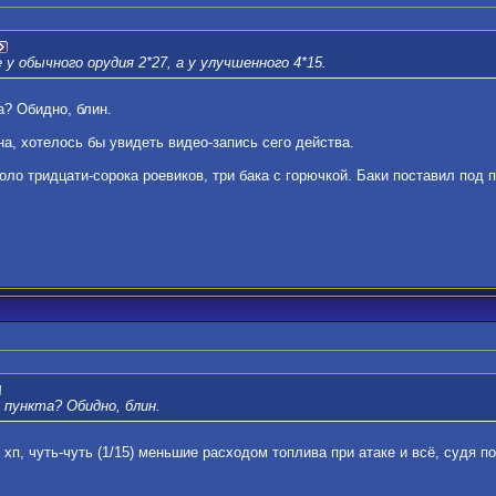
е у обычного орудия 2*27, а у улучшенного 4*15.
а? Обидно, блин.
на, хотелось бы увидеть видео-запись сего действа.
оло тридцати-сорока роевиков, три бака с горючкой. Баки поставил под 
 пункта? Обидно, блин.
 хп, чуть-чуть (1/15) меньшие расходом топлива при атаке и всё, судя 