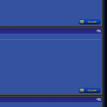
#
91
#
92