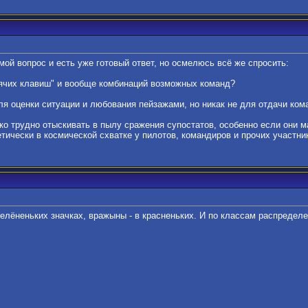
 мой вопрос и есть уже готовый ответ, но осмелюсь всё же спросить:
орячих клавиш" и вообще комбинаций возможных команд?
 для оценки ситуации и любования пейзажами, но никак не для отдачи ко
ко трудно отыскивать в пылу сражения супостатов, особенно если они 
етически в космической схватке у пилотов, командиров и прочих участн
зелёненьких значках, вражыны - в красненьких. И по классам распределе