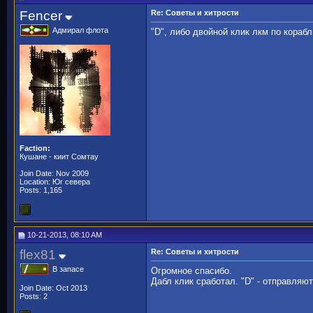
Fencer
Re: Советы и хитрости
Адмирал флота
"D", либо двойной клик лкм по кораб
Faction:
Кушане - киит Сомтау
Join Date: Nov 2009
Location: Юг севера
Posts: 1,165
10-21-2013, 08:10 AM
flex81
Re: Советы и хитрости
В запасе
Огромное спасибо.
Дабл клик сработал. "D" - отправляют
Join Date: Oct 2013
Posts: 2