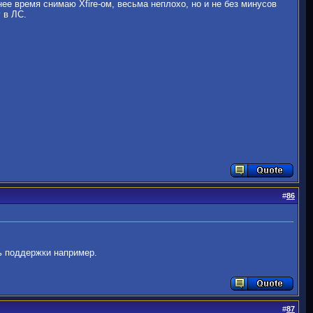
нее время снимаю Xfire-ом, весьма неплохо, но и не без минусов
 в ЛС.
#
86
ь поддержки например.
#
87