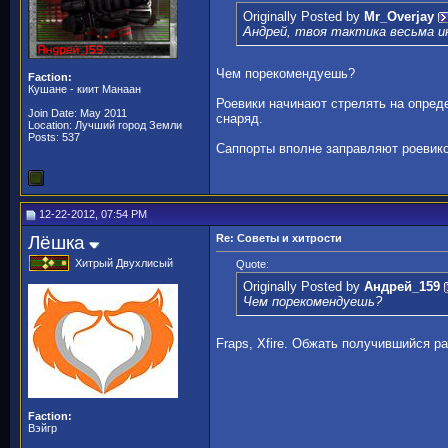
Originally Posted by
Mr_Overjay
Андрей, твоя тактика весьма и
Чем порекомендуешь?
Faction:
Кушане - киит Манаан
Роевики начинают стрелять на опред
Join Date: May 2011
снаряд.
Location: Лучший город Земли
Posts: 537
Саппорты вполне заправляют роевико
12-22-2012, 07:54 PM
Лёшка
Re: Советы и хитрости
Хитрый Двухлисый
Quote:
Originally Posted by
Андрей_159
Чем порекомендуешь?
Fraps, Xfire. Обжать получившийся ра
Faction:
Вэйгр