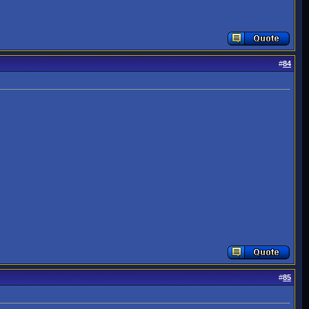
#
84
#
85