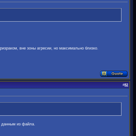
призраком, вне зоны агресии, но максимально близко.
#
82
по данным из файла.