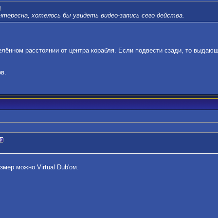
нтересна, хотелось бы увидеть видео-запись сего действа.
елённом расстоянии от центра корабля. Если подвести сзади, то выдаю
в.
змер можно Virtual Dub'ом.