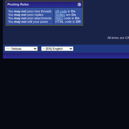
Posting Rules
You
may not
post new threads
vB code
is
On
You
may not
post replies
Smilies
are
On
You
may not
post attachments
[IMG]
code is
On
You
may not
edit your posts
HTML code is
Off
All times are 