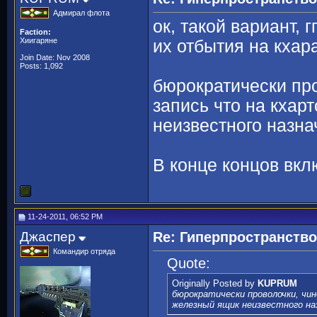
Адмирал флота
ок, такой вариант, 
Faction:
Хиигаряне
их отбытия на кхара
Join Date: Nov 2008
Posts: 1,092
бюрократически про
запись что на кхар
неизвестного назна
В конце концов вк
11-24-2011, 06:52 PM
Джаспер
Re: Гиперпространств
Командир отряда
Quote:
Originally Posted by
KUPRUM
бюрократически проволочки, чи
железный ящик неизвестного на