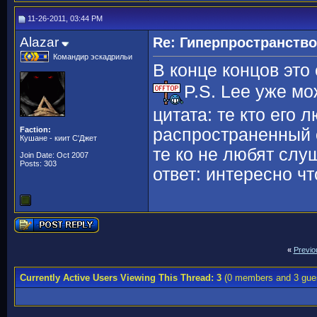
11-26-2011, 03:44 PM
Alazar
Re: Гиперпространств
Командир эскадрильи
В конце концов это 
P.S. Lee уже мо
цитата: те кто его
Faction:
распространенный о
Кушане - киит С'Джет
те ко не любят сл
Join Date: Oct 2007
Posts: 303
ответ: интересно ч
«
Previo
Currently Active Users Viewing This Thread: 3
(0 members and 3 gue