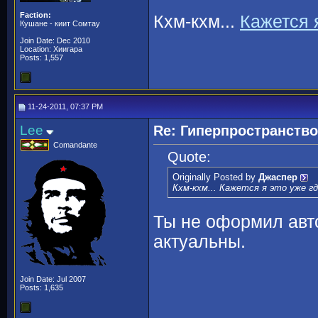
Faction:
Кхм-кхм...
Кажется 
Кушане - киит Сомтау
Join Date: Dec 2010
Location: Хиигара
Posts: 1,557
11-24-2011, 07:37 PM
Lee
Re: Гиперпространств
Comandante
Quote:
Originally Posted by
Джаспер
Кхм-кхм... Кажется я это уже гд
Ты не оформил авто
актуальны.
Join Date: Jul 2007
Posts: 1,635