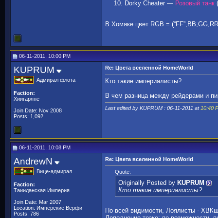
Dorky Cheater —
Розовый танк
(
В Хомяке цвет RGB = (“FF”,BB,GG,RR
06-11-2011, 10:00 PM
KUPRUM
Re: Цвета вселенной HomeWorld
Адмирал флота
Кто такие империалисты?
Faction:
В чем разница между рейдерами и п
Хиигаряне
Last edited by KUPRUM : 06-11-2011 at
10:40 
Join Date: Nov 2008
Posts: 1,092
06-11-2011, 10:08 PM
AndrewN
Re: Цвета вселенной HomeWorld
Вице-адмирал
Quote:
Originally Posted by
KUPRUM
Faction:
Кто такие империалисты?
Таииданская Империя
Join Date: Mar 2007
Location: Имперские Верфи
По всей видимости, Лоялисты - ХВК
Posts: 786
Дополнение тезке: по возможности, п