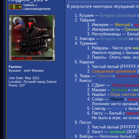
Чайник с
В результате некоторых блужданий п
самонаведением
Кушане —
Бледно салатовый
с
Тайдане:
Империя —
Желтый
с
к
Империалисты –
Грязны
Республиканцы — Белы
Хиигара —
Бледно синий
со
св
Тураники:
Рейдеры - Чисто для
же
Имелся подвид с белыми
Пираты - Опять-таки, ос
Кадеши:
Чистый белый (FFFFFF;FF
Faction:
Кушане - киит Манаан
Священный оранжевый
(
Тварь —
Тёмный
с
тускло кра
Join Date: May 2011
Киисы:
Location: Лучший город Земли
С'Джет —
Тёмно-красны
Posts: 537
Манаан –
Зелёный
с
све
Наабал –
Охра светлая
Собан —
Чёрное
с
крас
Логичнее чисто крсаный,
Сомтау —
Синее
с белым
Пакту — Белый с
красн
Не было в игре, но осно
Посол
Чистый белый (FFFFFF;FF
Хвост —
зелёный
(3CFF3
Вейгры —
Неполные белый
с
ч