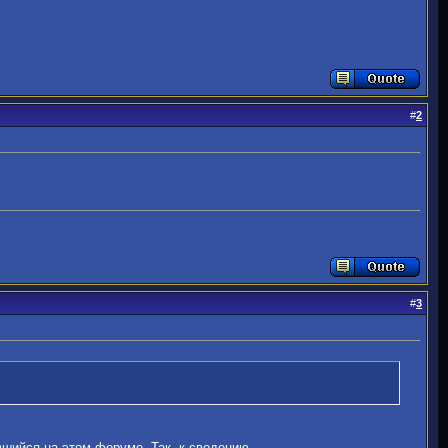
#
2
#
3
вшийся на этом форуме. Так, к сведению.