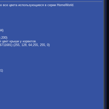
ю все цвета использующиеся в серии HomeWorld.
04)
,200)
 цвет крыши у корветов.
11681) (255, 128, 64;255, 255, 0)
1)