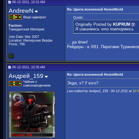
06-12-2011, 10:31 AM
AndrewN
Re: Цвета вселенной HomeWorld
Вице-адмирал
Quote:
Originally Posted by
KUPRUM
Faction:
Я извиняюсь что повторяюсь
Таииданская Империя
Join Date: Mar 2007
Location: Имперские Верфи
... да блин!
Posts: 786
Рейдеры - в ХВ1. Пиратами Туранико
06-12-2011, 10:35 AM
Андрей_159
Re: Цвета вселенной HomeWorld
Чайник с
Энди, э? У кого?
самонаведением
Last edited by Андрей_159 : 06-12-2011 at
10: