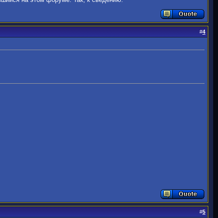
#
4
#
5