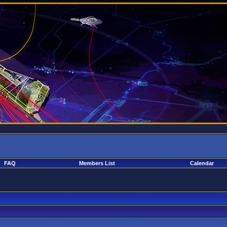
FAQ
Members List
Calendar