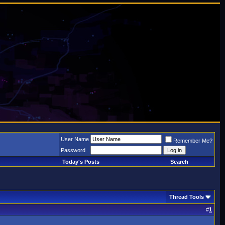
User Name
Remember Me?
Password
Today's Posts
Search
Thread Tools
#
1