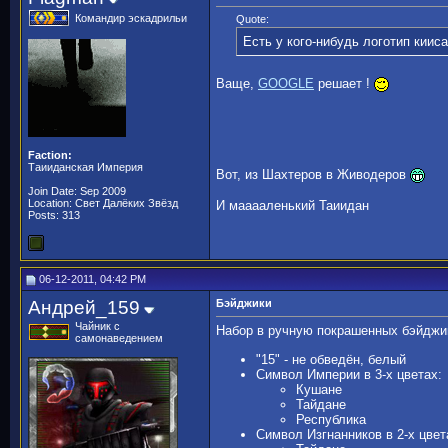
Командир эскадрильи
Quote:
Есть у кого-нибудь логотип кии
Ваще,
GOOGLE
решает !
Faction:
Таииданская Империя
Вот, из Шахтеров в Живодеров
Join Date: Sep 2009
Location: Свет Далёких Звёзд
И мааааленький Таиидан
Posts: 313
06-12-2011, 04:42 PM
Андрей_159
Бэйджики
Чайник с
Набор в ручную покрашенных бэйджик
самонаведением
"15" - не обведён, белый
Символ Империи в 3-х цветах:
Кушане
Тайдане
Республика
Символ Изгнанников в 2-х цвет