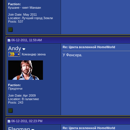
Faction:
Кушане - киит Манаан
Join Date: May 2011
Location: Лучший город Земли
Posts: 537
06-12-2011, 11:59 AM
Andy
Re: Цвета вселенной HomeWorld
Командир звена
У Фенсера.
Faction:
Предтечи
Join Date: Apr 2009
Location: В галактике
Posts: 243
06-12-2011, 02:23 PM
Flagman
Re: Цвета вселенной HomeWorld