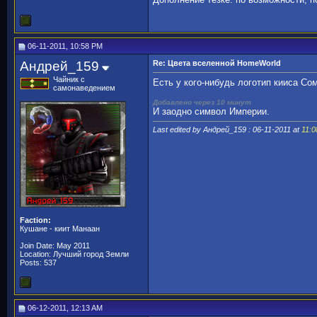
06-11-2011, 10:58 PM
Андрей_159
Re: Цвета вселенной HomeWorld
Чайник с
Есть у кого-нибудь логотип кииса С
самонаведением
Добавлено через 10 минут
И заодно символ Империи.
Last edited by Андрей_159 : 06-11-2011 at
11:
Faction:
Кушане - киит Манаан
Join Date: May 2011
Location: Лучший город Земли
Posts: 537
06-12-2011, 12:13 AM