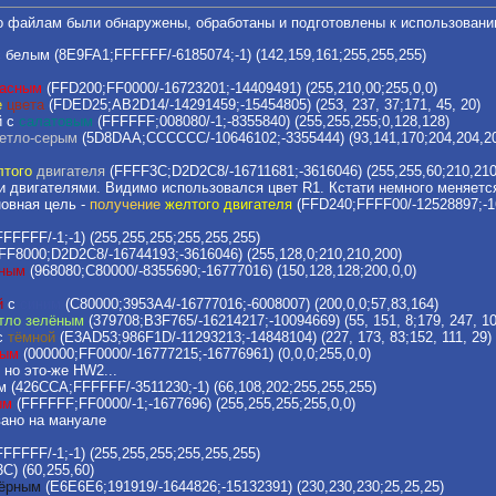
о файлам были обнаружены, обработаны и подготовлены к использовани
 белым (8E9FA1;FFFFFF/-6185074;-1) (142,159,161;255,255,255)
расным
(FFD200;FF0000/-16723201;-14409491) (255,210,00;255,0,0)
е
цвета
(FDED25;AB2D14/-14291459;-15454805) (253, 237, 37;171, 45, 20)
й с
салатовым
(FFFFFF;008080/-1;-8355840) (255,255,255;0,128,128)
етло-серым
(5D8DAA;CCCCCC/-10646102;-3355444) (93,141,170;204,204,2
лтого
двигателя
(FFFF3C;D2D2C8/-16711681;-3616046) (255,255,60;210,210
 двигателями. Видимо использовался цвет R1. Кстати немного меняется
новная цель -
получение
желтого двигателя
(FFD240;FFFF00/-12528897;-167
FFFF/-1;-1) (255,255,255;255,255,255)
FF8000;D2D2C8/-16744193;-3616046) (255,128,0;210,210,200)
сным
(968080;C80000/-8355690;-16777016) (150,128,128;200,0,0)
й
с
синим
(C80000;3953A4/-16777016;-6008007) (200,0,0;57,83,164)
тло зелёным
(379708;B3F765/-16214217;-10094669) (55, 151, 8;179, 247, 10
с
тёмной
(E3AD53;986F1D/-11293213;-14848104) (227, 173, 83;152, 111, 29)
ным
(000000;FF0000/-16777215;-16776961) (0,0,0;255,0,0)
 но это-же HW2...
 (426CCA;FFFFFF/-3511230;-1) (66,108,202;255,255,255)
ым
(FFFFFF;FF0000/-1;-1677696) (255,255,255;255,0,0)
вано на мануале
FFFF/-1;-1) (255,255,255;255,255,255)
C) (60,255,60)
ёрным
(E6E6E6;191919/-1644826;-15132391) (230,230,230;25,25,25)