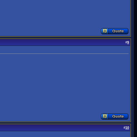
#
9
#
10