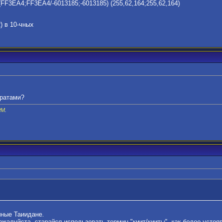
FF3EA4;FF3EA4/-6013185;-6013185) (255,62,164;255,62,164)
) в 10-чных
иратами?
PM
.
шные Таиидане.
ожалуйста, старайся использовать термин "киит/кииты", как более устоя