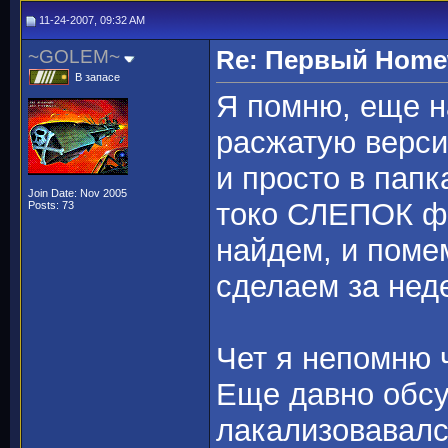
11-24-2007, 09:32 AM
~GOLEM~
Re: Первый Homewo
В запасе
Я помню, еще н
расжатую верс
и просто в папк
Join Date: Nov 2005
токо СЛЕПОК фа
Posts: 73
найдем, и помем
сделаем за нед
Чет я непомню 
Еще давно обсу
лакализовавалс