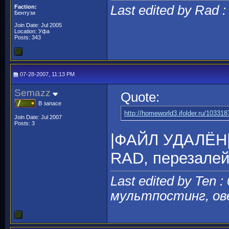
Last edited by Rad 
Faction:
Бентузи
Join Date: Jul 2005
Location: Уфа
Posts: 343
07-28-2007, 11:13 PM
Semazz
Quote:
В запасе
http://homeworld3.ifolder.ru/103318
Join Date: Jul 2007
Posts: 3
|ФАЙЛ УДАЛЁН
RAD, перезалей
Last edited by Ten :
мультпостинг, ов