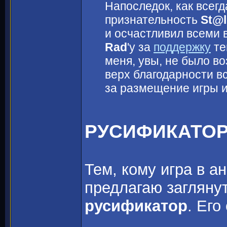
Напоследок, как всег
признательность
St@l
и осчастливил всеми 
Rad
'y за
поддержку
те
меня, увы, не было во
верх благодарности в
за размещение игры 
РУСИФИКАТО
Тем, кому игра в а
предлагаю загляну
русификатор
. Его