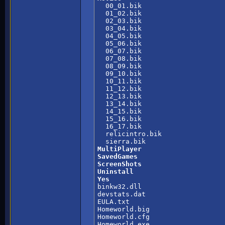

  00_01.bik

  01_02.bik

  02_03.bik

  03_04.bik

  04_05.bik

  05_06.bik

  06_07.bik

  07_08.bik

  08_09.bik

  09_10.bik

  10_11.bik

  11_12.bik

  12_13.bik

  13_14.bik

  14_15.bik

  15_16.bik

  16_17.bik

  relicintro.bik

MultiPlayer
SavedGames
ScreenShots
Uninstall
Yes

binkw32.dll

devstats.dat

EULA.txt

Homeworld.big

Homeworld.cfg

Homeworld.exe
