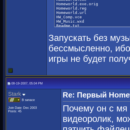
Homeworld.exe.orig

Homeworld.reg

Homeworld.url

HW_Comp.vce

HW_Music.wxd

Readme.txt

Readme_rus.txt

rgl.dll

Запускать без музы
rgld3d.dll

rglsw.dll

бессмысленно, ибо
sierra.inf

Update.big
игры не будет полу
08-19-2007, 05:04 PM
Stark
Re: Первый Homewo
В запасе
Почему он с мя 
Join Date: Dec 2003
Posts: 45
видеоролик, мож
патчить файлец