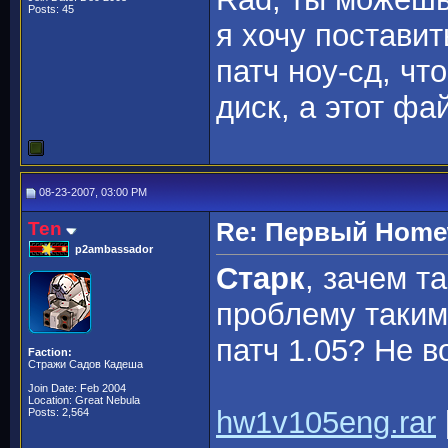
Posts: 45
я хочу поставит
патч ноу-сд, чт
диск, а этот фа
08-23-2007, 03:00 PM
Ten
Re: Первый Homewo
p2ambassador
Старк
, зачем т
проблему таким
патч 1.05? Не в
Faction:
Стражи Садов Кадеша
Join Date: Feb 2004
Location: Great Nebula
hw1v105eng.rar
Posts: 2,564