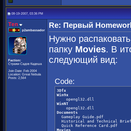
08-19-2007, 03:36 PM
Ten
Re: Первый Homeworld
p2ambassador
Нужно распаковать 
папку
Movies
. В и
следующий вид:
Faction:
Стражи Садов Кадеша
Join Date: Feb 2004
Location: Great Nebula
Posts: 2,564
Code:
3Dfx
Win9x
WinNT
Documents

  Gameplay Guide.pdf

  Historical and Technical Brief
Movies