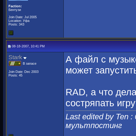
Faction:
Бентузи
Join Date: Jul 2005
Location: Уфа
Posts: 343
08-18-2007, 10:41 PM
Stark
А файл с музык
В запасе
может запустить
Join Date: Dec 2003
Posts: 45
RAD, а что дел
состряпать игру
Last edited by Ten :
мультпостинг