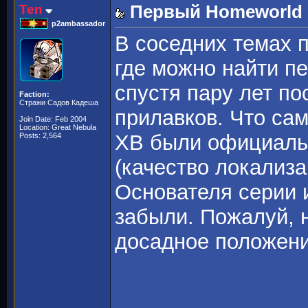
Ten
Первый Homeworld -
p2ambassador
В соседних темах 
где можно найти 
спустя пару лет по
Faction:
Стражи Садов Кадеша
прилавков. Что сам
Join Date: Feb 2004
Location: Great Nebula
ХВ были официаль
Posts: 2,564
(качество локализа
Основателя серии 
забыли. Пожалуй, 
досадное положен