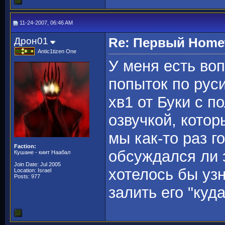
11-24-2007, 06:46 AM
Дрон01
Re: Первый Homewo
Antic1tizen One
У меня есть воп
попыток по рус
хв1 от Буки с 
озвучкой, котор
мы как-то раз г
Faction:
обсуждался ли 
Кушане - киит Наабал
Join Date: Jul 2005
хотелось бы уз
Location: Israel
Posts: 977
залить его "куд