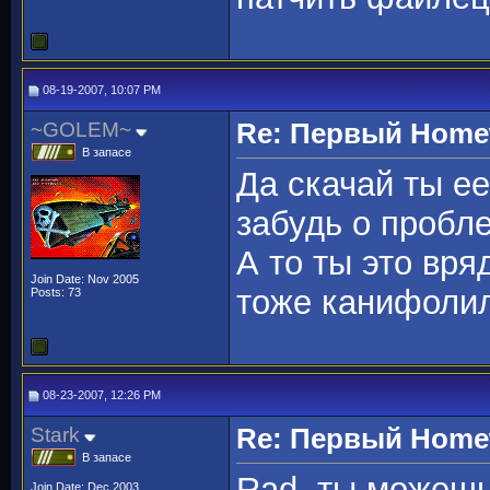
08-19-2007, 10:07 PM
~GOLEM~
Re: Первый Homewo
В запасе
Да скачай ты е
забудь о пробл
А то ты это вря
Join Date: Nov 2005
тоже канифолил
Posts: 73
08-23-2007, 12:26 PM
Stark
Re: Первый Homewo
В запасе
Rad, ты можешь
Join Date: Dec 2003