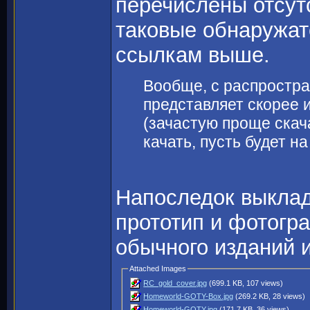
перечислены отсут
таковые обнаружат
ссылкам выше.
Вообще, с распростр
представляет скорее 
(зачастую проще скача
качать, пусть будет 
Напоследок выклад
прототип и фотогр
обычного изданий 
Attached Images
RC_gold_cover.jpg
(699.1 KB, 107 views)
Homeworld-GOTY-Box.jpg
(269.2 KB, 28 views)
Homeworld-GOTY.jpg
(171.7 KB, 36 views)