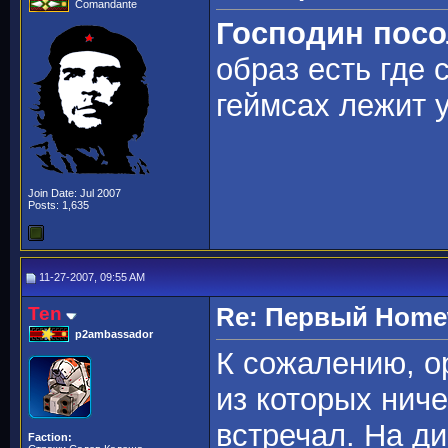
Comandante
Господин пос
образ есть где 
геймсах лежит у
Join Date: Jul 2007
Posts: 1,635
11-27-2007, 09:55 AM
Ten
Re: Первый Homewo
p2ambassador
К сожалению, о
из которых нич
встречал. На д
Faction: