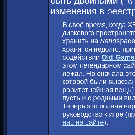
быть двойными ("\\
изменения в реест
В своё время, когда 
дискового пространст
хранить на
Send
space
хранятся недолго, пр
содействии
Old-Game
этом легендарном сай
лежал. Но сначала это
которой были вырезан
раритетнейшая вещь),
пусть и с родными ви
Теперь это полная вер
руководство к игре (п
нас на сайте
).