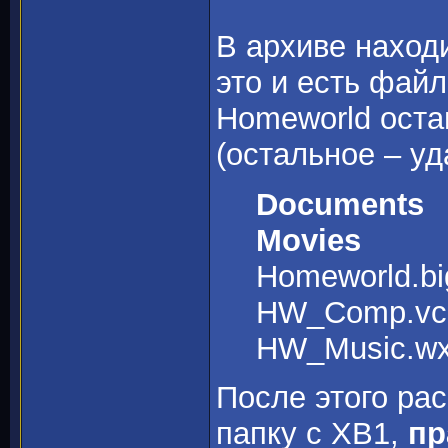
В архиве находи
это и есть файл
Homeworld оста
(остальное – уд
Documents
Movies
Homeworld.bi
HW_Comp.vc
HW_Music.w
После этого ра
папку с ХВ1,
пр