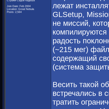
Стражи Садов Кадеша
лежат инсталлят
Join Date: Feb 2004
Location: Great Nebula
GLSetup, Missio
Posts: 2,564
не миссий, кот
компилируются 
радость поклон
(~215 мег) файл
содержащий сво
(система защит
Весить такой о
встречались в 
тратить ограни