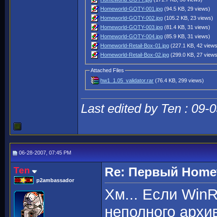
Homeworld-GOTY-001.jpg
(94.5 KB, 29 views)
Homeworld-GOTY-002.jpg
(105.2 KB, 23 views)
Homeworld-GOTY-003.jpg
(81.4 KB, 31 views)
Homeworld-GOTY-004.jpg
(85.9 KB, 31 views)
Homeworld-Retail-Box-01.jpg
(227.1 KB, 42 view
Homeworld-Retail-Box-02.jpg
(299.0 KB, 27 view
Attached Files
hw1_1.05_validator.rar
(76.4 KB, 299 views)
Last edited by Ten : 09-
06-28-2007, 07:45 PM
Ten
Re: Первый Homewo
p2ambassador
Хм... Если WinR
неполного архив