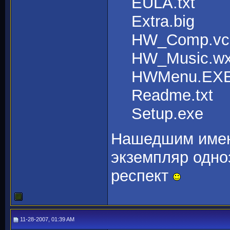
EULA.txt
Extra.big
HW_Comp.vc
HW_Music.w
HWMenu.EX
Readme.txt
Setup.exe
Нашедшим имен
экземпляр одно
респект
11-28-2007, 01:39 AM