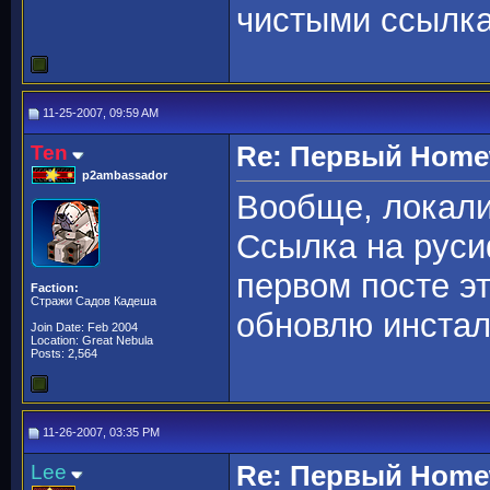
чистыми ссылка
11-25-2007, 09:59 AM
Ten
Re: Первый Homewo
p2ambassador
Вообще, локал
Ссылка на руси
первом посте эт
Faction:
Стражи Садов Кадеша
обновлю инста
Join Date: Feb 2004
Location: Great Nebula
Posts: 2,564
11-26-2007, 03:35 PM
Lee
Re: Первый Homewo