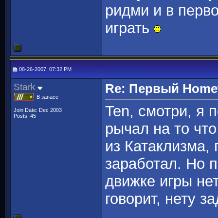
ридми и в перво
играть
08-26-2007, 07:32 PM
Stark
Re: Первый Homewo
В запасе
Ten, смотри, я 
Join Date: Dec 2003
Posts: 45
рычал на то чт
из Катаклизма, 
заработал. Но п
движке игры нет
говорит, нету з