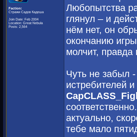
Любопытства ра
Faction:
Стражи Садов Кадеша
глянул – и дейс
Join Date: Feb 2004
Location: Great Nebula
нём нет, он обр
Posts: 2,564
окончанию игры
молчит, правда
Чуть не забыл 
истребителей и
CapCLASS_Figh
соответственно
актуально, скор
тебе мало пятид