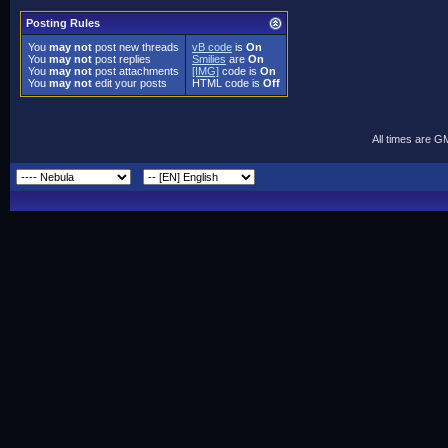
Posting Rules
You
may not
post new threads
vB code
is
On
You
may not
post replies
Smilies
are
On
You
may not
post attachments
[IMG]
code is
On
You
may not
edit your posts
HTML code is
Off
All times are G