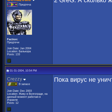
2 GreG: А сколько 
Предтеча
Faction:
Предтечи
Join Date: Jan 2004
Location: Балькора
Posts: 133
01-31-2004, 10:54 PM
Crezzy
Пока вирус не уни
В запасе
Join Date: Dec 2003
Location: Живу в Волгограде, на
данный момент работаю в
Израеле
Posts: 12