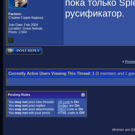
пока только Spl
русификатор.
Faction:
Стражи Садов Кадеша
Join Date: Feb 2004
Location: Great Nebula
Posts: 2,564
«
Previo
Currently Active Users Viewing This Thread: 1
(0 members and 1 gue
Posting Rules
You
may not
post new threads
vB code
is
On
You
may not
post replies
Smilies
are
On
You
may not
post attachments
[IMG]
code is
On
You
may not
edit your posts
HTML code is
Off
All times are G