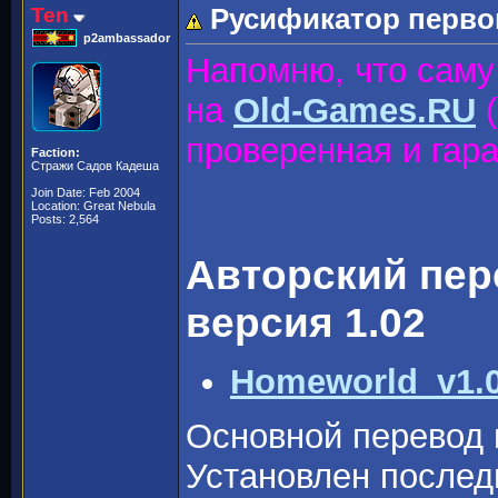
Ten
Русификатор перв
p2ambassador
Напомню, что саму
на
Old-Games.RU
(
проверенная и гара
Faction:
Стражи Садов Кадеша
Join Date: Feb 2004
Location: Great Nebula
Posts: 2,564
Авторский пе
версия 1.02
Homeworld_v1.0
Основной перевод 
Установлен послед