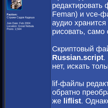
редактировать 
Feman) и vce-ф
Faction:
Стражи Садов Кадеша
аудио хранится 
Join Date: Feb 2004
Location: Great Nebula
рисовать, само
Posts: 2,564
Скриптовый фай
Russian.script
.
нет, искать тол
lif-файлы реда
обратно преобр
же
liflist
. Однак