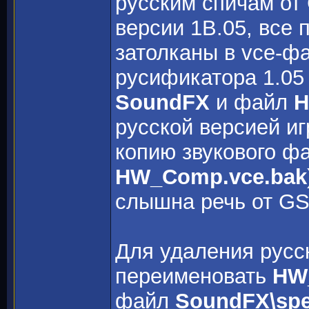
русским спичам от
версии 1B.05, все
затолканы в vce-фа
русификатора 1.05
SoundFX
и файл
H
русской версией и
копию звукового фа
HW_Comp.vce.bak
слышна речь от GS
Для удаления русс
переименовать
HW
файл
SoundFX\spe