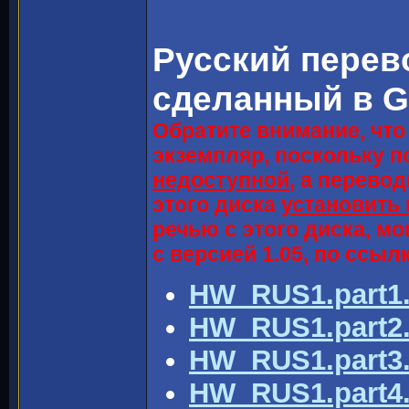
Русский пере
сделанный в G
Обратите внимание, чт
экземпляр, поскольку п
недоступной
, а перево
этого диска
установить 
речью с этого диска, м
с версией 1.05, по ссыл
HW_RUS1.part1.
HW_RUS1.part2.
HW_RUS1.part3.
HW_RUS1.part4.