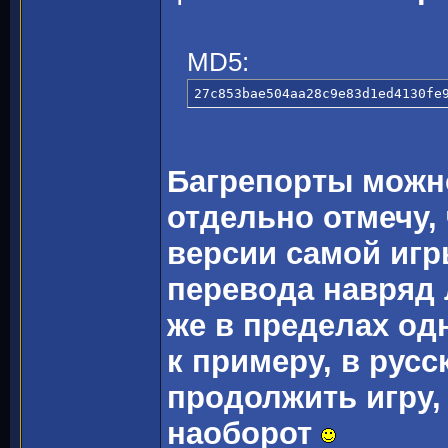
MD5:
27c853bae504aa28c9e83d1ed4130fe
Багрепорты можно
отдельно отмечу, 
версии самой игр
перевода навряд 
же в пределах од
к примеру, в рус
продолжить игру,
наоборот