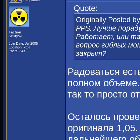
Старшина
Quote:
Originally Posted b
PPS. Лучше порад
Faction:
Работает, или т
Бентузи
вопрос гиблых мо
Join Date: Jul 2005
Location: Уфа
Posts: 343
закрыт?
Радоваться есть
полном объеме.
так то просто о
Осталось прове
оригинала 1,05.
дальнейшего об