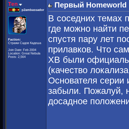
Ten
Первый Homeworld -
p2ambassador
В соседних темах 
где можно найти 
спустя пару лет по
Faction:
Стражи Садов Кадеша
прилавков. Что сам
Join Date: Feb 2004
Location: Great Nebula
ХВ были официаль
Posts: 2,564
(качество локализа
Основателя серии 
забыли. Пожалуй, 
досадное положен