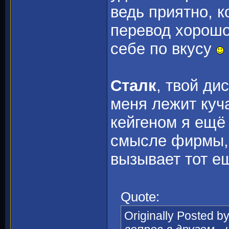
ведь приятно, к
перевод хорошо
себе по вкусу
Сталк
, твой ди
меня лежит куча
кейгеном я ещё 
смысле фирмы, 
вызывает тот е
Quote:
Originally Posted b