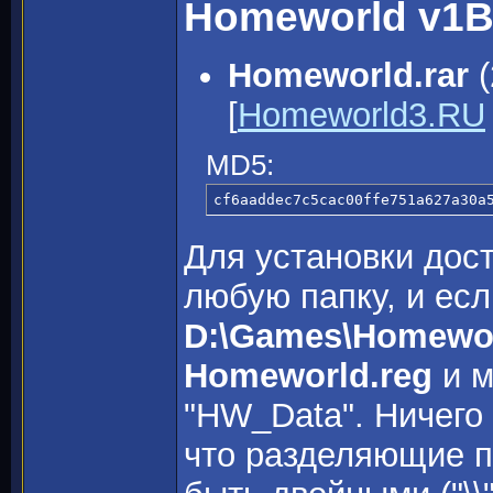
Homeworld v1B
Homeworld.rar
(
[
Homeworld3.RU
MD5:
cf6aaddec7c5cac00ffe751a627a30a
Для установки дост
любую папку, и есл
D:\Games\Homewo
Homeworld.reg
и м
"HW_Data". Ничего 
что разделяющие па