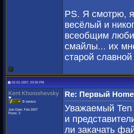
PS. Я смотрю, я
весёлый и нико
всеобщим люби
смайлы... их м
старой славной 
02-01-2007, 03:56 PM
Kent Khoroshevsky
Re: Первый Homewo
В запасе
Уважаемый Ten 
Join Date: Feb 2007
Posts: 3
и представители
ли закачать фа