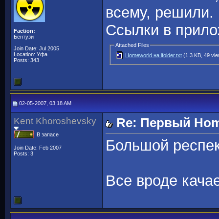
всему, решили.
Ссылки в прило
Faction:
Бентузи
Attached Files
Join Date: Jul 2005
Location: Уфа
Homeworld на ifolder.txt
(1.3 KB, 49 vi
Posts: 343
02-05-2007, 03:18 AM
Kent Khoroshevsky
Re: Первый Home
В запасе
Большой респек
Join Date: Feb 2007
Posts: 3
Все вроде кача