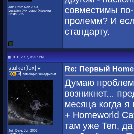
совместимы по-
Join Date: Nov 2003
Location: Житомир, Украина
Posts: 235
пролемм? И есл
стандарту.
01-11-2007, 06:07 PM
stalker[fox]
Re: Первый Homewo
Командир эскадрильи
Думаю проблем 
возникнет... пр
месяца когда я
+ Homeworld Cat
там уже Ten, да
Join Date: Jun 2005