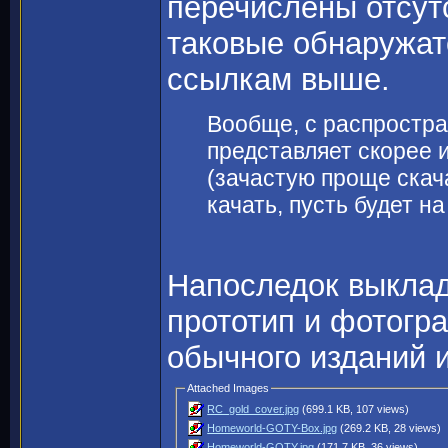
перечислены отсут
таковые обнаружат
ссылкам выше.
Вообще, с распростр
представляет скорее 
(зачастую проще скача
качать, пусть будет 
Напоследок выклад
прототип и фотогр
обычного изданий 
Attached Images
RC_gold_cover.jpg
(699.1 KB, 107 views)
Homeworld-GOTY-Box.jpg
(269.2 KB, 28 views)
Homeworld-GOTY.jpg
(171.7 KB, 36 views)