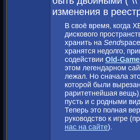
быть двойными ("\\
изменения в реест
В своё время, когда 
дискового пространст
хранить на
Send
space
хранятся недолго, пр
содействии
Old-Game
этом легендарном сай
лежал. Но сначала это
которой были вырезан
раритетнейшая вещь),
пусть и с родными ви
Теперь это полная вер
руководство к игре (п
нас на сайте
).