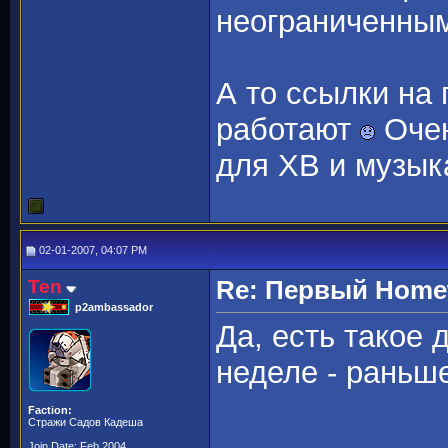
неограниченны
А то ссылки на
работают
Очен
для ХВ и музык
02-01-2007, 04:07 PM
Ten
Re: Первый Homewo
p2ambassador
Да, есть такое
неделе - раньше
Faction:
Стражи Садов Кадеша
Join Date: Feb 2004