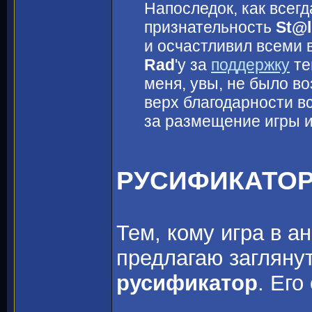
Напоследок, как всег
признательность
St@l
и осчастливил всеми 
Rad
'y за
поддержку
те
меня, увы, не было во
верх благодарности в
за размещение игры 
РУСИФИКАТО
Тем, кому игра в а
предлагаю загляну
русификатор
. Его