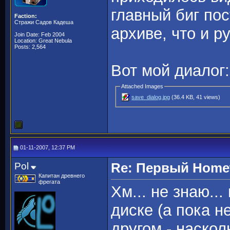
главный биг по
Faction:
Стражи Садов Кадеша
архиве, что и р
Join Date: Feb 2004
Location: Great Nebula
Posts: 2,564
Вот мой диалог:
Attached Images
save_dialog.jpg
(36.4 KB, 41 views)
01-11-2007, 12:37 PM
Pol
Re: Первый Homewo
Капитан древнего
фрегата
Хм... не знаю..
диске (а пока н
другом - наско