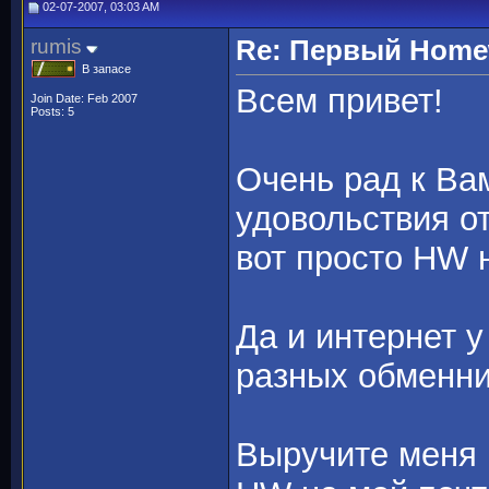
02-07-2007, 03:03 AM
rumis
Re: Первый Homewo
В запасе
Всем привет!
Join Date: Feb 2007
Posts: 5
Очень рад к Ва
удовольствия от
вот просто HW н
Да и интернет у
разных обменник
Выручите меня п