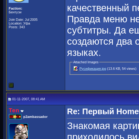
качественный п
Faction:
Бентузи
Правда меню не
Join Date: Jul 2005
Location: Уфа
субтитры. Да е
Posts: 343
создаются два 
языках.
Attached Images
Русификация.jpg
(13.6 KB, 54 views)
01-11-2007, 08:41 AM
Ten
Re: Первый Homewo
p2ambassador
Знакомая карти
приходилось ви