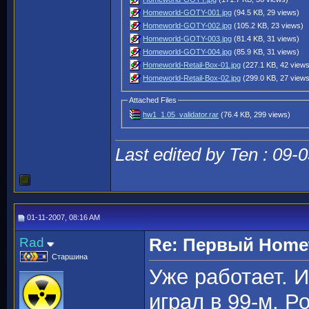
Homeworld-GOTY-001.jpg
(94.5 KB, 29 views)
Homeworld-GOTY-002.jpg
(105.2 KB, 23 views)
Homeworld-GOTY-003.jpg
(81.4 KB, 31 views)
Homeworld-GOTY-004.jpg
(85.9 KB, 31 views)
Homeworld-Retail-Box-01.jpg
(227.1 KB, 42 view
Homeworld-Retail-Box-02.jpg
(299.0 KB, 27 view
Attached Files
hw1_1.05_validator.rar
(76.4 KB, 299 views)
Last edited by Ten : 09-
01-11-2007, 08:16 AM
Rad
Re: Первый Homewo
Старшина
Уже работает. 
играл в 99-м. Р