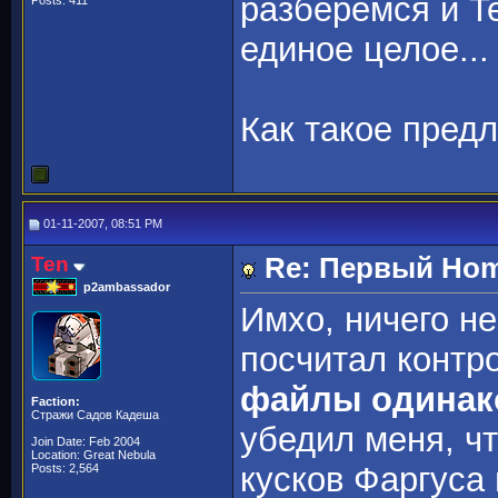
разберёмся и Te
Posts: 411
единое целое...
Как такое пред
01-11-2007, 08:51 PM
Ten
Re: Первый Home
p2ambassador
Имхо, ничего н
посчитал контр
файлы одинако
Faction:
Стражи Садов Кадеша
убедил меня, ч
Join Date: Feb 2004
Location: Great Nebula
кусков Фаргуса
Posts: 2,564