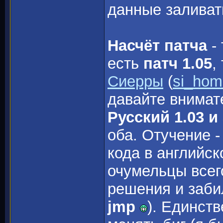
данные заливать
Насчёт патча
- 
есть
патч 1.05
,
Сиерры
(
si_hom
давайте внимат
Русский 1.03 и
оба. Отучение -
кода в английск
очумельцы всег
решения и заб
jmp
). Единств