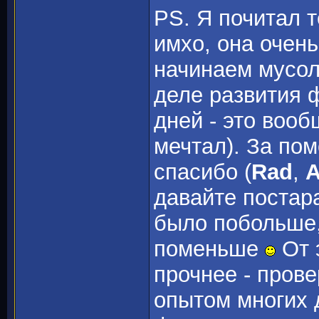
PS. Я почитал те
имхо, она очень
начинаем мусоли
деле развития ф
дней - это вооб
мечтал). За пом
спасибо (
Rad
,
A
давайте постар
было побольше,
поменьше
От 
прочнее - прове
опытом многих 