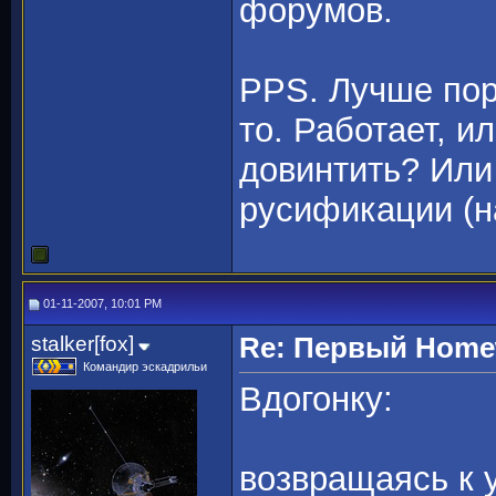
форумов.
PPS. Лучше пор
то. Работает, и
довинтить? Или
русификации (н
01-11-2007, 10:01 PM
stalker[fox]
Re: Первый Homewo
Командир эскадрильи
Вдогонку:
возвращаясь к у