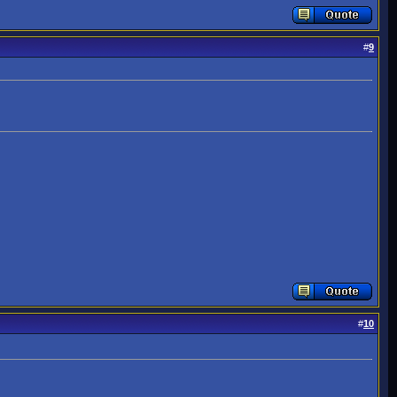
#
9
#
10