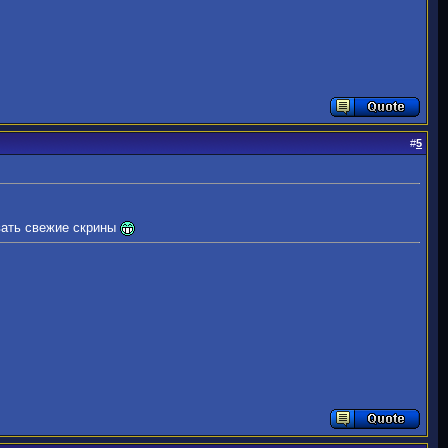
#
5
вать свежие скрины