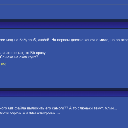
ии мод на бабулон5, любой. На первом движке конечно мило, но во вто
и что не так, то Bb сразу.
 Ссылка на скач буит?
3 PM
.
ого биг файла выложить его самого?? А то слюньки текут, млин...
зоны сериала и настальгировал...