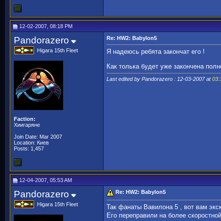
12-02-2007, 08:18 PM
Pandorazero
Re: HW2: Babylon5
Higara 15th Fleet
Я надеюсь ребята закончат его !
Как толька будет уже закончена полно
Last edited by Pandorazero : 12-03-2007 at
03:
Faction:
Хиигаряне
Join Date: Mar 2007
Location: Киев
Posts: 1,457
12-04-2007, 05:53 AM
Pandorazero
Re: HW2: Babylon5
Higara 15th Fleet
Так фанаты Вавилона 5 , вот вам эк
Его переправили на более скоростной 