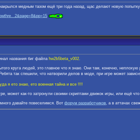
акрылся медным тазом ещё три года назад, щас делают новую попытку.
showthre...2&page=8&pp=15
гинал названия биг файла
hw2b5beta_v002
.
рытого круга людей, это главное что я знаю. Они там, конечно, неплоху
ебята так спешили, что натворили делов в моде, при игре может завис
да я ето знаю, ето военная тайна и все !!!!
гре, может как-то затронули своими скриптами движок игры, или ещё что
немного давайте повеселимся. Вот
форум разработчиков
, а в аттачах све