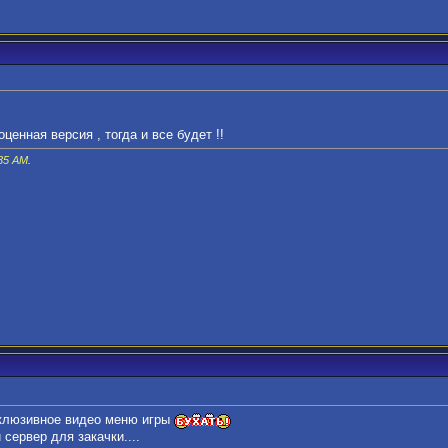
ценная версия , тогда и все будет !!
35 AM
.
склюзивное видео меню игры
сервер для закачки....