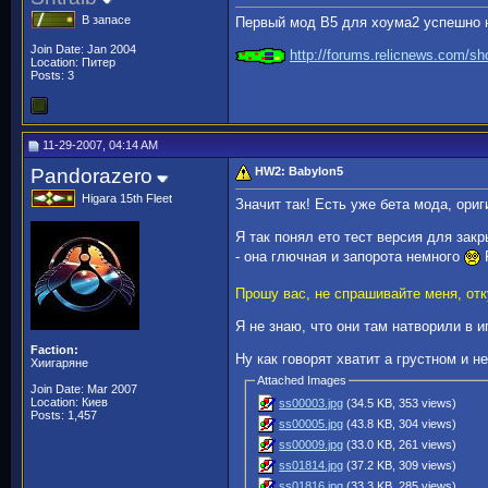
В запасе
Первый мод В5 для хоума2 успешно н
Join Date: Jan 2004
http://forums.relicnews.com/
Location: Питер
Posts: 3
11-29-2007, 04:14 AM
Pandorazero
HW2: Babylon5
Higara 15th Fleet
Значит так! Есть уже бета мода, ори
Я так понял ето тест версия для зак
- она глючная и запорота немного
Р
Прошу вас, не спрашивайте меня, отку
Я не знаю, что они там натворили в и
Faction:
Ну как говорят хватит а грустном и 
Хиигаряне
Attached Images
Join Date: Mar 2007
Location: Киев
ss00003.jpg
(34.5 KB, 353 views)
Posts: 1,457
ss00005.jpg
(43.8 KB, 304 views)
ss00009.jpg
(33.0 KB, 261 views)
ss01814.jpg
(37.2 KB, 309 views)
ss01816.jpg
(33.3 KB, 285 views)