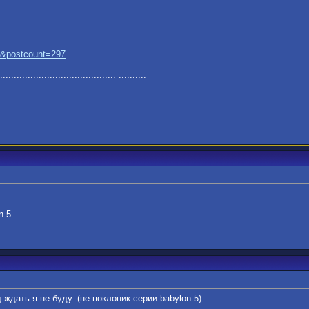
..&postcount=297
.......................................... ..........
n 5
ждать я не буду. (не поклоник серии babylon 5)