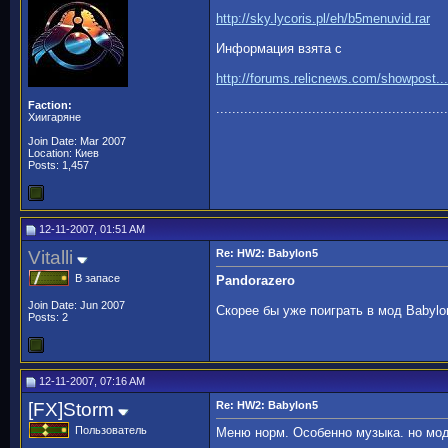
http://sky.lycoris.pl/eh/b5menuvid.rar
Информация взята с
http://forums.relicnews.com/showpost.
Faction:
..........................................................
Хиигаряне
Join Date: Mar 2007
Location: Киев
Posts: 1,457
12-11-2007, 01:51 AM
Vitalli
Re: HW2: Babylon5
В запасе
Pandorazero
Join Date: Jun 2007
Скорее бы уже поиграть в мод Babylo
Posts: 2
12-11-2007, 07:16 AM
[FX]Storm
Re: HW2: Babylon5
Пользователь
Меню норм. Особенно музыка. но мод 