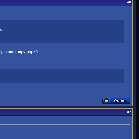
#
6
...
д, и еще пару серий.
#
7