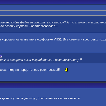
нального биг файла выложить его самого?? А то слюньки текут, млин
се сезоны сериала и настальгировал...
 в хорошем качестве (не в оцифровке VHS). Все сезоны и крестовых похо
о мне говорили сами разработчики , пока силки нету !!
е хошь! поднял народ теперь расхлебывай!
е давно существует мод , проста его не как не закончат