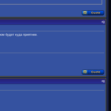
#
3
ром будет куда приятнее.
#
4