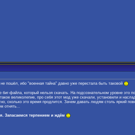
ы не пошёл, ибо "военная тайна" давно уже перестала быть таковой
е биг-файла, который нельзя скачать. На подсознательном уровне это под
такое великолепие, про себя этот мод уже скачали, установили и насл
стно, сколько это время продлится. Зачем давать людям столь яркий пово
м отнять...
ся. Запасаемся терпением и ждём