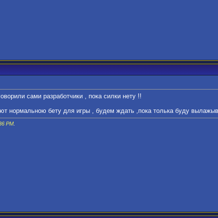
говорили сами разработчики , пока силки нету !!
ают нормальною бету для игры , будем ждать ,пока толька буду вылажы
36 PM
.