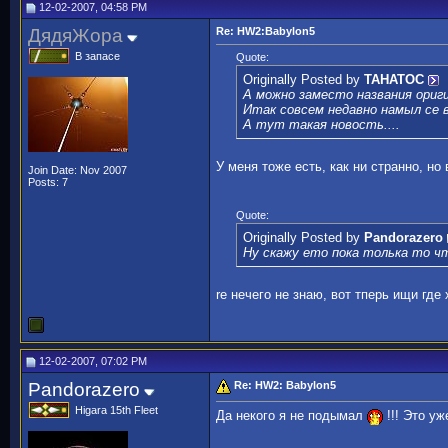
12-02-2007, 04:58 PM
ДядяЖора
Re: HW2:Babylon5
В запасе
Quote:
Originally Posted by
TAHATOC
А можно заместо названия ориги
Итак совсем недавно намыл се в
А тут такая новость....
У меня тоже есть, как ни странно, но
Join Date: Nov 2007
Posts: 7
Quote:
Originally Posted by
Pandorazero
Ну скажу ето пока толька то чт
re нечего не знаю, вот тперь ищи гд
12-02-2007, 07:02 PM
Pandorazero
Re: HW2: Babylon5
Higara 15th Fleet
Да некого я не подымал
!!! Это уж