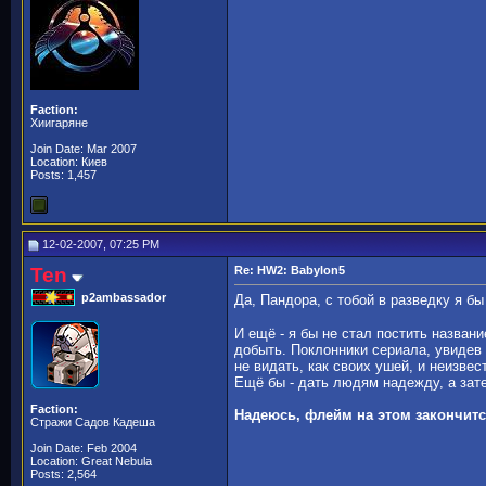
Faction:
Хиигаряне
Join Date: Mar 2007
Location: Киев
Posts: 1,457
12-02-2007, 07:25 PM
Ten
Re: HW2: Babylon5
p2ambassador
Да, Пандора, с тобой в разведку я б
И ещё - я бы не стал постить названи
добыть. Поклонники сериала, увидев 
не видать, как своих ушей, и неизве
Ещё бы - дать людям надежду, а зате
Faction:
Надеюсь, флейм на этом закончит
Стражи Садов Кадеша
Join Date: Feb 2004
Location: Great Nebula
Posts: 2,564