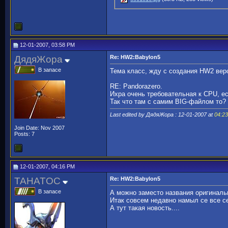
12-01-2007, 03:58 PM
ДядяЖора
Re: HW2:Babylon5
В запасе
Тема класс, жду с создания HW2 верс
RE: Pandorazero.
Ихра очень требовательная к CPU, есл
Так что там с самим BIG-файлом то?
Last edited by ДядяЖора : 12-01-2007 at
04:2
Join Date: Nov 2007
Posts: 7
12-01-2007, 04:16 PM
TAHATOC
Re: HW2:Babylon5
В запасе
А можно заместо названия оригинальн
Итак совсем недавно намыл се все се
А тут такая новость....