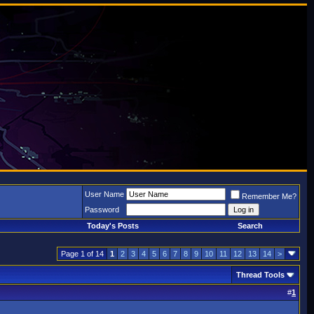
User Name
Remember Me?
Password
Today's Posts
Search
Page 1 of 14
1
2
3
4
5
6
7
8
9
10
11
12
13
14
>
Thread Tools
#
1