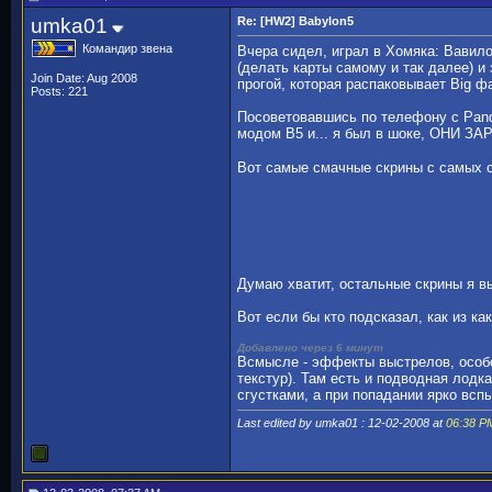
umka01
Re: [HW2] Babylon5
Командир звена
Вчера сидел, играл в Хомяка: Вавило
(делать карты самому и так далее) и 
Join Date: Aug 2008
прогой, которая распаковывает Big ф
Posts: 221
Посоветовавшись по телефону с Pando
модом В5 и... я был в шоке, ОНИ ЗА
Вот самые смачные скрины с самых 
Думаю хватит, остальные скрины я 
Вот если бы кто подсказал, как из к
Добавлено через 6 минут
Всмысле - эффекты выстрелов, особен
текстур). Там есть и подводная лод
сгустками, а при попадании ярко всп
Last edited by umka01 : 12-02-2008 at
06:38 P