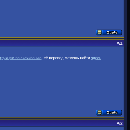
#
71
трукцию по скачиванию
, её перевод можешь найти
здесь
.
#
72