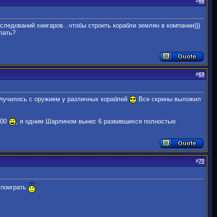
#
68
сследований хиигаров...чтобы строить корабли землян в компании)))
лать?
#
69
олучилось с оружием у различных кораблей
Все скрины выложил
000
, я одним Шарлином вынес 6 развившихся полностью
#
70
 поиграть