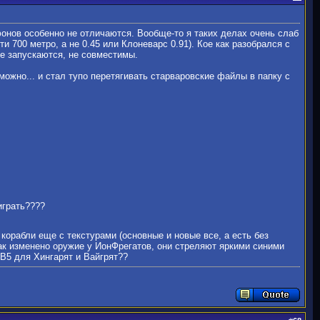
фонов особенно не отличаются. Вообще-то я таких делах очень слаб
и 700 метро, а не 0.45 или Клоневарс 0.91). Кое как разобрался с
не запускаются, не совместимы.
можно... и стал тупо перетягивать старваровские файлы в папку с
играть????
орабли еще с текстурами (основные и новые все, а есть без
ак изменено оружие у ИонФрегатов, они стреляют яркими синими
 В5 для Хингарят и Вайгрят??