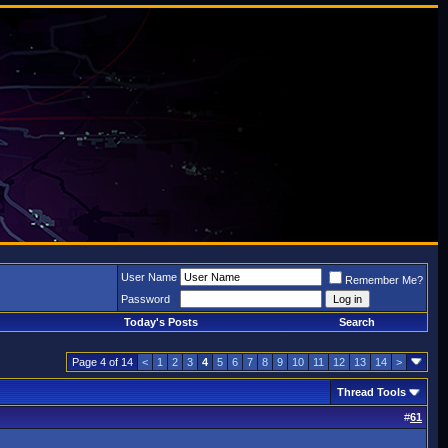
User Name
Remember Me?
Password
Today's Posts
Search
Page 4 of 14
<
1
2
3
4
5
6
7
8
9
10
11
12
13
14
>
Thread Tools
#
61