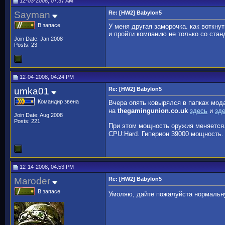
12-03-2008, 07:37 AM
Sayman
Re: [HW2] Babylon5
В запасе
У меня другая заморочка. как воткнут
и пройти компанию не только со стан
Join Date: Jan 2008
Posts: 23
12-04-2008, 04:24 PM
umka01
Re: [HW2] Babylon5
Командир звена
Вчера опять ковырялся в папках мода
на
thegamingunion.co.uk
здесь
и
зд
Join Date: Aug 2008
Posts: 221
При этом мощность оружия меняется
CPU:Hard. Гиперион 39000 мощность.
12-14-2008, 04:53 PM
Maroder
Re: [HW2] Babylon5
В запасе
Умоляю, дайте пожалуйста нормальну