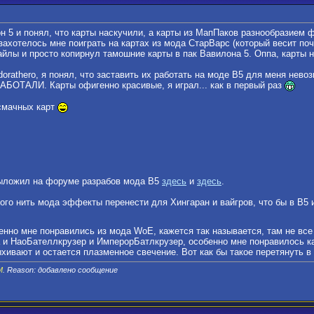
н 5 и понял, что карты наскучили, а карты из МапПаков разнообразием 
захотелось мне поиграть на картах из мода СтарВарс (который весит почт
айлы и просто копирнул тамошние карты в пак Вавилона 5. Оппа, карты 
rathero, я понял, что заставить их работать на моде В5 для меня невоз
РАБОТАЛИ. Карты офигенно красивые, я играл... как в первый раз
смачных карт
выложил на форуме разрабов мода В5
здесь
и
здесь
.
акого нить мода эффекты перенести для Хингаран и вайгров, что бы в В5 
но мне понравились из мода WoE, кажется так называется, там не все к
ка и НаоБателлкрузер и ИмперорБатлкрузер, особенно мне понравилось к
ыхивают и остается плазменное свечение. Вот как бы такое перетянуть в
M
. Reason: добавлено сообщение