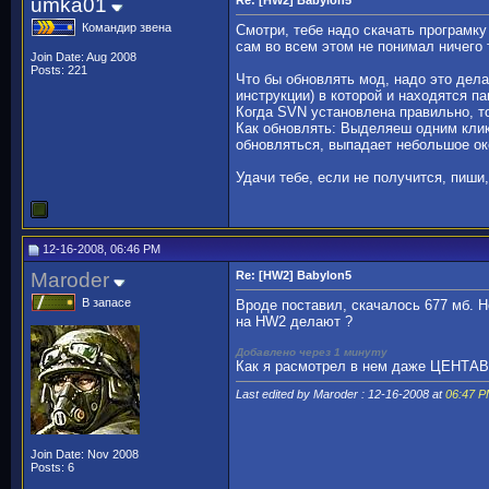
umka01
Re: [HW2] Babylon5
Командир звена
Смотри, тебе надо скачать програмку
сам во всем этом не понимал ничего 
Join Date: Aug 2008
Posts: 221
Что бы обновлять мод, надо это дел
инструкции) в которой и находятся пап
Когда SVN установлена правильно, т
Как обновлять: Выделяеш одним кли
обновляться, выпадает небольшое ок
Удачи тебе, если не получится, пиши,
12-16-2008, 06:46 PM
Maroder
Re: [HW2] Babylon5
В запасе
Вроде поставил, скачалось 677 мб. Н
на HW2 делают ?
Добавлено через 1 минуту
Как я расмотрел в нем даже ЦЕНТА
Last edited by Maroder : 12-16-2008 at
06:47 
Join Date: Nov 2008
Posts: 6