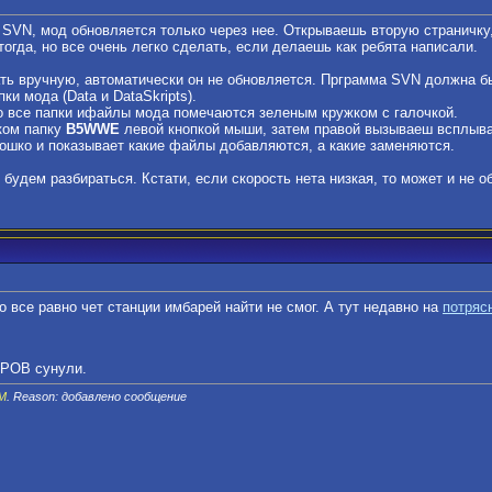
 SVN, мод обновляется только через нее. Открываешь вторую страничку,
тогда, но все очень легко сделать, если делаешь как ребята написали.
ать вручную, автоматически он не обновляется. Прграмма SVN должна б
ки мода (Data и DataSkripts).
о все папки ифайлы мода помечаются зеленым кружком с галочкой.
ком папку
B5WWE
левой кнопкой мыши, затем правой вызываеш всплы
ошко и показывает какие файлы добавляются, а какие заменяются.
 будем разбираться. Кстати, если скорость нета низкая, то может и не о
о все равно чет станции имбарей найти не смог. А тут недавно на
потряс
ВРОВ сунули.
PM
. Reason: добавлено сообщение