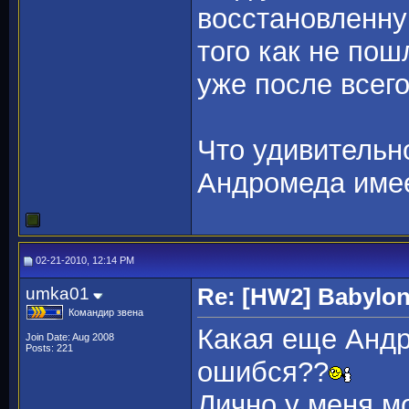
восстановленну
того как не пош
уже после всего
Что удивительн
Андромеда имее
02-21-2010, 12:14 PM
umka01
Re: [HW2] Babylo
Командир звена
Какая еще Анд
Join Date: Aug 2008
Posts: 221
ошибся??
Лично у меня м