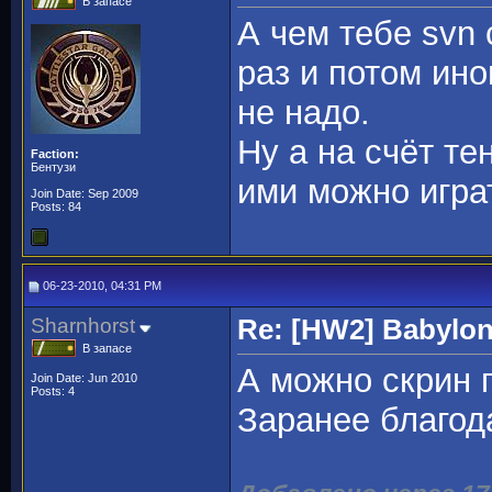
В запасе
А чем тебе svn
раз и потом ин
не надо.
Ну а на счёт те
Faction:
Бентузи
ими можно играт
Join Date: Sep 2009
Posts: 84
06-23-2010, 04:31 PM
Sharnhorst
Re: [HW2] Babylo
В запасе
А можно скрин 
Join Date: Jun 2010
Posts: 4
Заранее благода