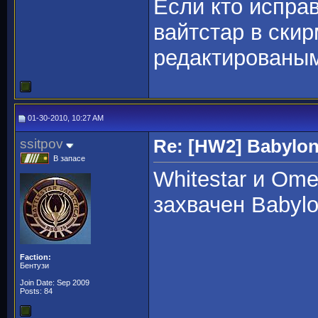
Если кто исправ
вайтстар в ски
редактированым
01-30-2010, 10:27 AM
ssitpov
Re: [HW2] Babylo
В запасе
Whitestar и Ome
захвачен Babylo
Faction:
Бентузи
Join Date: Sep 2009
Posts: 84