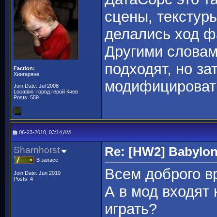
сцены, текстуры
делались ход фа
Другими словам
подходят, но за
Faction:
Хиигаряне
модифицироват
Join Date: Jul 2008
Location: город герой Киев
Posts: 559
06-23-2010, 03:14 AM
Sharnhorst
Re: [HW2] Babylo
В запасе
Всем доброго в
Join Date: Jun 2010
Posts: 4
А в мод входят
играть?