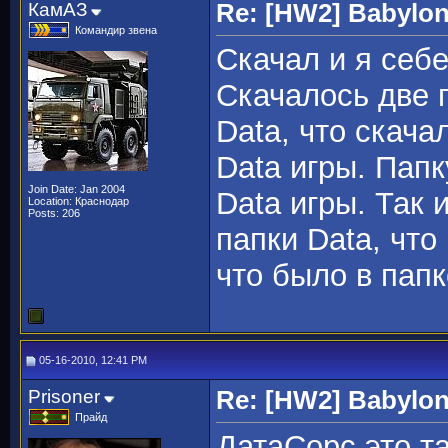
КамАЗ
Re: [HW2] Babylo
Командир звена
Скачал и я себе
Скачалось две п
Data, что скача
Data игры. Папк
Join Date: Jan 2004
Data игры. Так
Location: Краснодар
Posts: 206
папки Data, что
что было в папк
05-16-2010, 12:41 PM
Prisoner
Re: [HW2] Babylo
Прайд
ДатаСорс это т