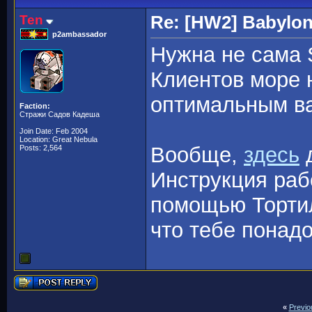
Ten
Re: [HW2] Babylo
p2ambassador
Нужна не сама S
Клиентов море н
оптимальным ва
Faction:
Стражи Садов Кадеша
Join Date: Feb 2004
Location: Great Nebula
Вообще,
здесь
д
Posts: 2,564
Инструкция раб
помощью Тортил
что тебе понадо
«
Previo