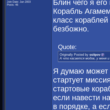
Блин чего я его
Join Date: Jan 2003
Posts: 46
Корабль Агамем
класс кораблей 
безбожно.
Quote:
Originally Posted by
ssitpov
А что касается модов, у меня и
Я думаю может е
стартует мисси
стартовые кора
если навести на
в порядке, а ес