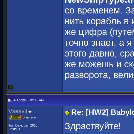
со временем. З
нить корабль в 
же цифра (путе
точно знает, а 
этого давно, с
же можешь и ск
разворота, вели
01-17-2010, 02:10 AM
Vsesvit
Re: [HW2] Babyl
В запасе
Здраствуйте!
Join Date: Jan 2010
Posts: 1