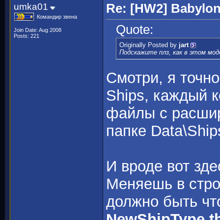
umka01
Re: [HW2] Babylo
Командир звена
Quote:
Join Date: Aug 2008
Posts: 221
Originally Posted by
jart
Подскажите плз, как в этом мо
Смотри, я точно
Ships, каждый 
файлы с расшир
папке Data\Shi
И вроде вот зде
Меняешь в строк
должно быть чт
NewShipType.th