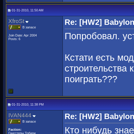
01-31-2010, 11:50 AM
XfroSt
Re: [HW2] Babylo
В запасе
Попробовал. ус
Join Date: Apr 2004
Posts: 6
Кстати есть мо
строительства 
поиграть???
01-31-2010, 11:38 PM
IVAN444
Re: [HW2] Babylo
В запасе
Кто нибудь знае
Faction:
Гангстеры Тобари