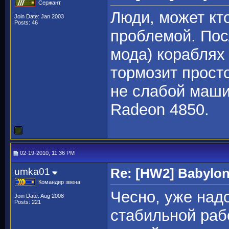
Сержант
Люди, может кт
Join Date: Jan 2003
Posts: 46
проблемой. Пос
мода) кораблях 
тормозит просто
не слабой маши
Radeon 4850.
02-19-2010, 11:36 PM
umka01
Re: [HW2] Babylo
Командир звена
Чесно, уже над
Join Date: Aug 2008
Posts: 221
стабильной раб