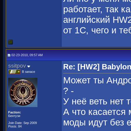
работает, так к
английский HW2
от 1C, чего и т
02-23-2010, 09:57 AM
ssitpov
Re: [HW2] Babylo
В запасе
Может ты Андро
? -
У неё веть нет 
А что касается 
Faction:
Бентузи
моды идут без е
Join Date: Sep 2009
Posts: 84