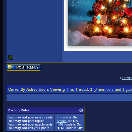
«
Previo
Currently Active Users Viewing This Thread: 1
(0 members and 1 gue
Posting Rules
You
may not
post new threads
vB code
is
On
You
may not
post replies
Smilies
are
On
You
may not
post attachments
[IMG]
code is
On
You
may not
edit your posts
HTML code is
Off