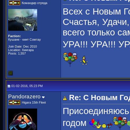
Командир отряда
Всех с Новым Г
Счастья, Удачи
всего только са
Faction:
Кушане - киит Сомтау
УРА!!! УРА!!! УР
Join Date: Dec 2010
Location: Хиигара
Posts: 1,557
01-02-2016, 05:23 PM
Pandorazero
Re: С Новым Го
Higara 15th Fleet
Присоединяюсь 
годом