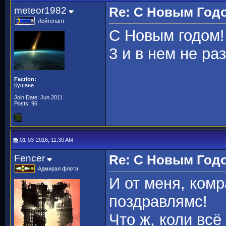
meteor1982
Re: С Новым Год
Лейтенант
С Новым годом!
3 и в нем не ра
Faction:
Кушане
Join Date: Jun 2011
Posts: 96
01-03-2016, 11:30 AM
Fencer
Re: С Новым Год
Адмирал флота
И от меня, ком
поздравлямс!
Что ж, коли всё