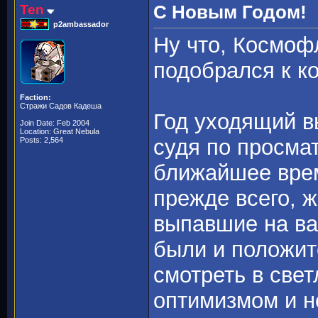
Ten
С Новым Годом!
p2ambassador
Ну что, Космофл
подобрался к ко
Faction:
Стражи Садов Кадеша
Год уходящий в
Join Date: Feb 2004
Location: Great Nebula
судя по просма
Posts: 2,564
ближайшее время
прежде всего, 
выпавшие на ва
были и положит
смотреть в све
оптимизмом и н