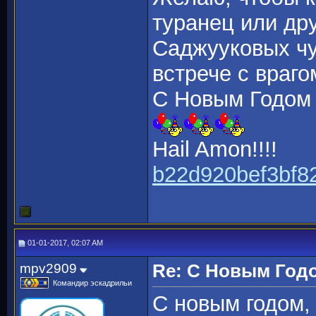
туранец или др
Саджууковых чу
встрече с врагом
С Новым Годом 
Hail Amon!!!!
b22d920bef3bf8
01-01-2017, 02:07 AM
mpv2909
Re: С Новым Год
Командир эскадрильи
С новым годом,