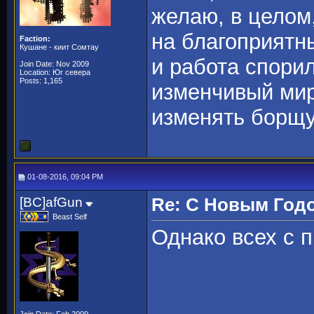
желаю, в целом,
на благоприятн
Faction:
Кушане - киит Сомтау
и работа спорил
Join Date: Nov 2009
Location: Юг севера
Posts: 1,165
изменчивый мир
изменять борщу
01-08-2016, 09:04 PM
[BC]afGun
Re: С Новым Год
Beast Self
Однако всех с