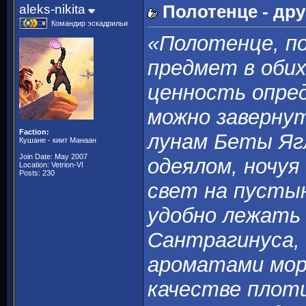
aleks-nikita
Полотенце - дру
Командир эскадрильи
«Полотенце, п
предмет в обих
ценность опред
можно заверну
Faction:
лунам Беты Ягл
Кушане - киит Манаан
Join Date: May 2007
одеялом, ночуя
Location: Vetrion-VI
Posts: 230
свет на пусты
удобно лежать 
Сантрагинуса,
ароматами моря
качестве плоти