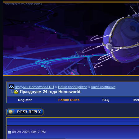
Форумы Homeworld3.RU
>
Наше сообщество
>
Кают-компания
Празднуем 24 года Homeworld.
Register
Forum Rules
FAQ
Mem
09-29-2023, 08:17 PM