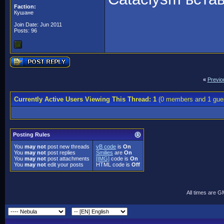
Faction:
Кушане
Join Date: Jun 2011
Posts: 96
«
Previo
Currently Active Users Viewing This Thread: 1
(0 members and 1 gue
Posting Rules
You
may not
post new threads
vB code
is
On
You
may not
post replies
Smilies
are
On
You
may not
post attachments
[IMG]
code is
On
You
may not
edit your posts
HTML code is
Off
All times are 