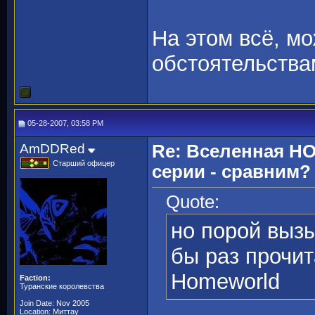
На этом всё, мо
обстоятельствам
05-28-2007, 03:58 PM
AmDDRed
Re: Вселенная H
Старший офицер
серии - сравним?
Quote:
но порой вызы
бы раз прочи
Homeworld
Faction:
Туранские королевства
Join Date: Nov 2005
Location: Миттау