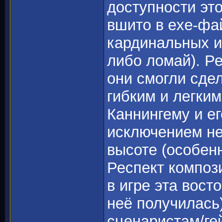
доступности это
вшито в exe-фай
кардинальных и
либо ломай). Р
они смогли сде
гибким и легким
Каннингему и ег
исключением не
высоте (особен
Респект компози
в игре эта вост
неё получилась
сценаристам/ге