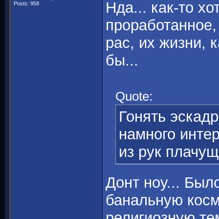
Нда... как-то хо
Posts: 958
проработанное, 
рас, их жизни, 
бы...
Quote:
Гонять эскадр
намного инте
из рук плачущ
Донт ноу... Был
банальную косм
религиозную тем