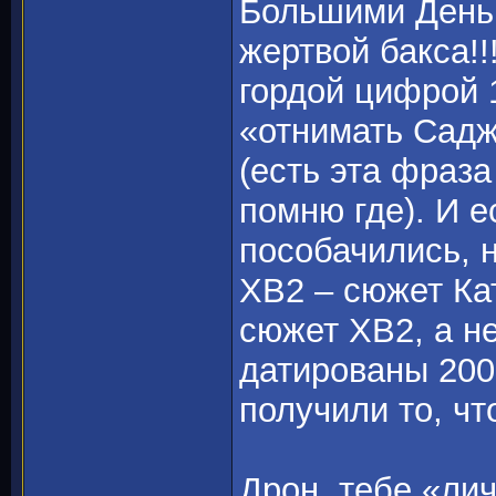
Большими Деньг
жертвой бакса!!
гордой цифрой 
«отнимать Садж
(есть эта фраза
помню где). И е
пособачились, 
ХВ2 – сюжет Ка
сюжет ХВ2, а н
датированы 200
получили то, чт
Дрон, тебе «лич