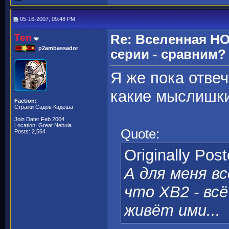
05-16-2007, 09:48 PM
Ten
Re: Вселенная H
p2ambassador
серии - сравним?
Я же пока отвеч
какие мыслишк
Faction:
Стражи Садов Кадеша
Join Date: Feb 2004
Location: Great Nebula
Quote:
Posts: 2,564
Originally Pos
А для меня в
что ХВ2 - всё
живёт ими...