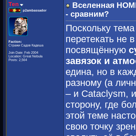
Ten
Вселенная HOME
p2ambassador
- сравним?
Поскольку тема
перетекать не в
Faction:
Стражи Садов Кадеша
посвящённую
с
Join Date: Feb 2004
Location: Great Nebula
завязок и атм
Posts: 2,564
едина, но в каж
разному (а лич
– и Cataclysm, 
сторону, где бо
этой теме наст
свою точку зре