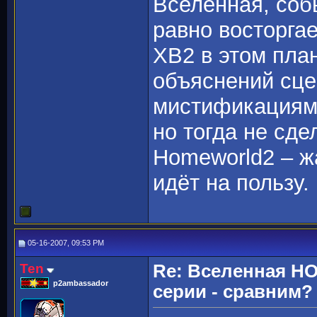
Вселенная, соб
равно восторга
ХВ2 в этом план
объяснений сц
мистификациями
но тогда не сде
Homeworld2 – ж
идёт на пользу.
05-16-2007, 09:53 PM
Ten
Re: Вселенная H
p2ambassador
серии - сравним?