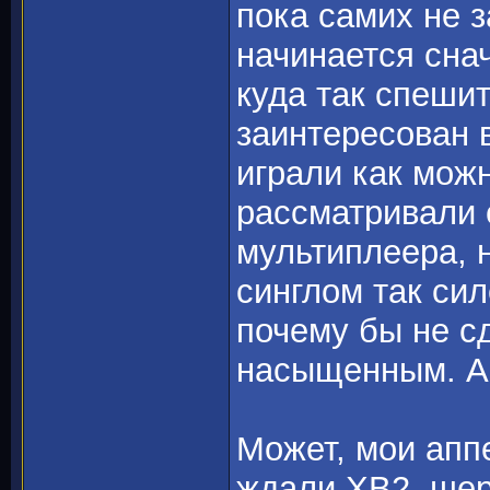
пока самих не з
начинается сна
куда так спеши
заинтересован в
играли как мож
рассматривали 
мультиплеера, 
синглом так си
почему бы не с
насыщенным. А 
Может, мои аппе
ждали ХВ2, шер