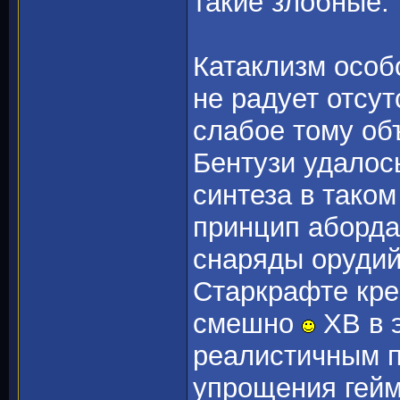
такие злобные.
Катаклизм особо
не радует отсут
слабое тому объ
Бентузи удалос
синтеза в таком
принцип аборд
снаряды орудий 
Старкрафте крей
смешно
ХВ в 
реалистичным по
упрощения гейм