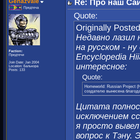
Genazvale
Re: Про наш Сай
Предтеча
Quote:
Originally Poste
Недавно лазил 
на русском - н
Faction:
Encyclopedia Hi
Предтечи
Join Date: Jan 2004
интересное:
Location: Балькора
Posts: 133
Quote:
Homeworld: Russian Project (
создателю вынесена благода
Цитата полнос
исключением сс
я просто вывел 
вопрос к Тэну. 