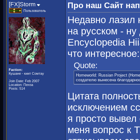
[FX]Storm
Про наш Сайт нап
Пользователь
Недавно лазил 
на русском - ну
Encyclopedia Hi
что интересное:
Quote:
Faction:
Кушане - киит Сомтау
Homeworld: Russian Project (Home
создателю вынесена благодарнос
Join Date: Feb 2007
Location: Пенза
Posts: 514
Цитата полност
исключением сс
я просто вывел 
меня вопрос к Т