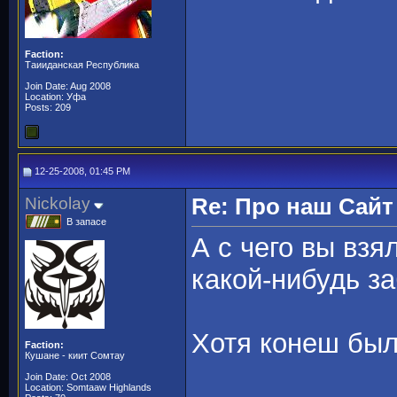
Faction:
Таииданская Республика
Join Date: Aug 2008
Location: Уфа
Posts: 209
12-25-2008, 01:45 PM
Nickolay
Re: Про наш Сайт
В запасе
А с чего вы взя
какой-нибудь з
Хотя конеш был
Faction:
Кушане - киит Сомтау
Join Date: Oct 2008
Location: Somtaaw Highlands