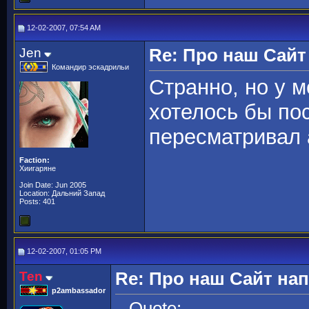
12-02-2007, 07:54 AM
Jen
Re: Про наш Сайт
Командир эскадрильи
Странно, но у м
хотелось бы по
пересматривал 
Faction:
Хиигаряне
Join Date: Jun 2005
Location: Дальний Запад
Posts: 401
12-02-2007, 01:05 PM
Ten
Re: Про наш Сайт нап
p2ambassador
Quote: