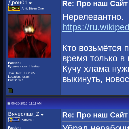
Дрон01
Re: Про наш Сайт
Antic1tizen One
Нерелевантно.
https://ru.wikip
Кто возьмётся 
время только в
Faction:
Кучу хлама нуж
Кушане - киит Наабал
Join Date: Jul 2005
выкинуть, новос
Location: Israel
Posts: 977
06-26-2016, 11:11 AM
Вячеслав_Z
Re: Про наш Сайт
Капитан
Убрал нерабочи
Faction: