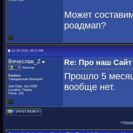
Может состави
роадмап?
12-20-2016, 08:22 AM
Вячеслав_Z
Re: Про наш Сайт
Капитан
Прошло 5 месяц
Faction:
Таииданская Империя
вообще нет.
Join Date: Jan 2009
Location: Пермь
Posts: 162
«
Previo