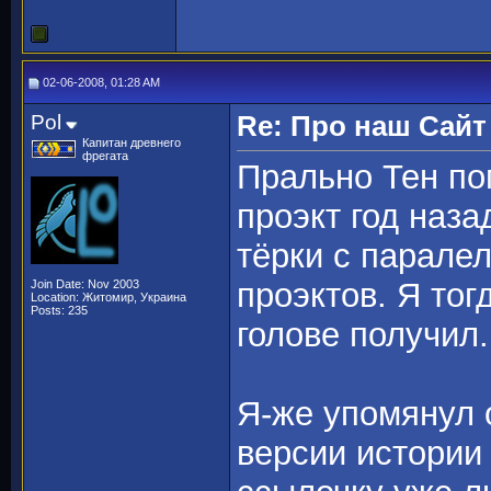
02-06-2008, 01:28 AM
Pol
Re: Про наш Сайт
Капитан древнего
фрегата
Прально Тен пом
проэкт год наза
тёрки с парале
проэктов. Я тог
Join Date: Nov 2003
Location: Житомир, Украина
Posts: 235
голове получил.
Я-же упомянул о
версии истории