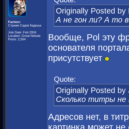
Originally Posted by
А не гон ли? А то 
Faction:
Стражи Садов Кадеша
Join Date: Feb 2004
Вообще, Pol эту фр
Location: Great Nebula
Posts: 2,564
основателя портал
присутствует
Quote:
Originally Posted by
Сколько титры не 
Адресов нет, в тит
картинка может не