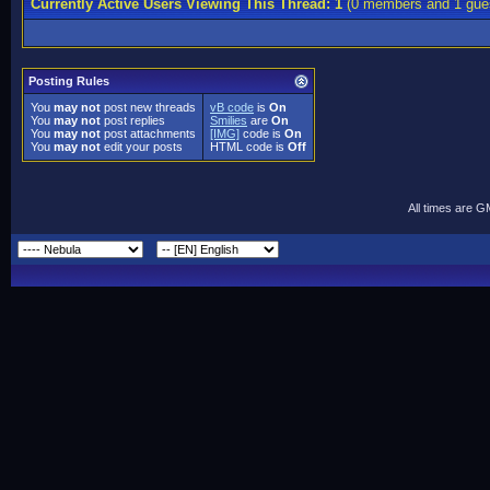
Currently Active Users Viewing This Thread: 1
(0 members and 1 gue
Posting Rules
You
may not
post new threads
vB code
is
On
You
may not
post replies
Smilies
are
On
You
may not
post attachments
[IMG]
code is
On
You
may not
edit your posts
HTML code is
Off
All times are 