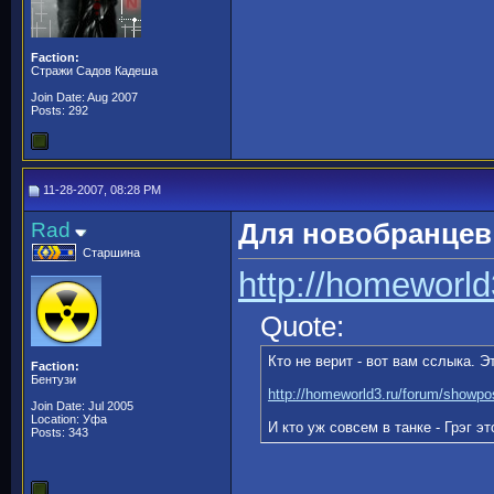
Faction:
Стражи Садов Кадеша
Join Date: Aug 2007
Posts: 292
11-28-2007, 08:28 PM
Rad
Для новобранцев
Старшина
http://homeworl
Quote:
Кто не верит - вот вам сслыка. Э
Faction:
Бентузи
http://homeworld3.ru/forum/showpo
Join Date: Jul 2005
Location: Уфа
И кто уж совсем в танке - Грэг э
Posts: 343