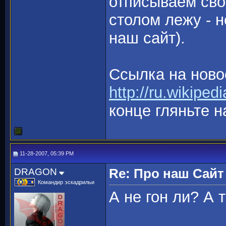
отписываем сво
столом лежу - 
наш сайт).
Ссылка на ново
http://ru.wikipe
конце гляньте н
11-28-2007, 05:39 PM
DRAGON
Re: Про наш Сайт
Командир эскадрильи
А не гон ли? А 