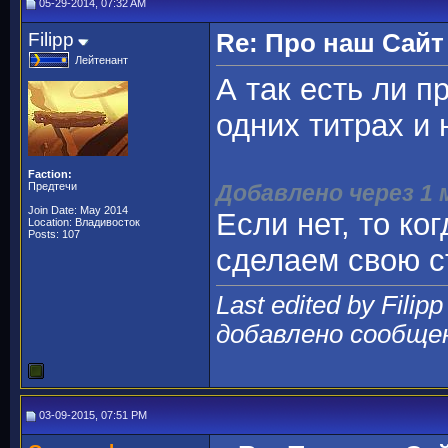
05-29-2014, 07:32 AM
Filipp
Re: Про наш Сайт
Лейтенант
А так есть ли п
одних титрах и 
Faction:
Предтечи
Добавлено через 1
Join Date: May 2014
Если нет, то ко
Location: Владивосток
Posts: 107
сделаем свою ст
Last edited by Filip
добавлено сообще
03-09-2015, 07:51 PM