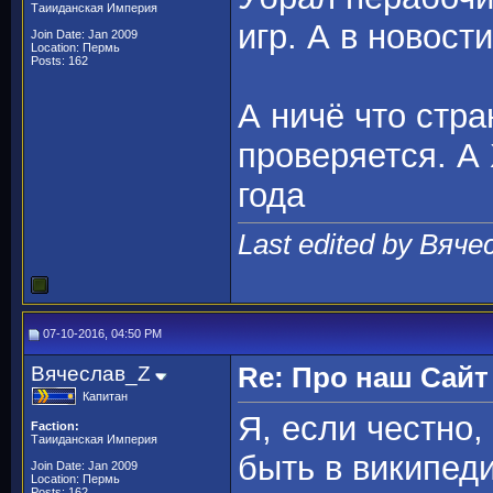
Таииданская Империя
игр. А в новост
Join Date: Jan 2009
Location: Пермь
Posts: 162
А ничё что стра
проверяется. А
года
Last edited by Вяче
07-10-2016, 04:50 PM
Вячеслав_Z
Re: Про наш Сайт
Капитан
Я, если честно
Faction:
Таииданская Империя
быть в википеди
Join Date: Jan 2009
Location: Пермь
Posts: 162