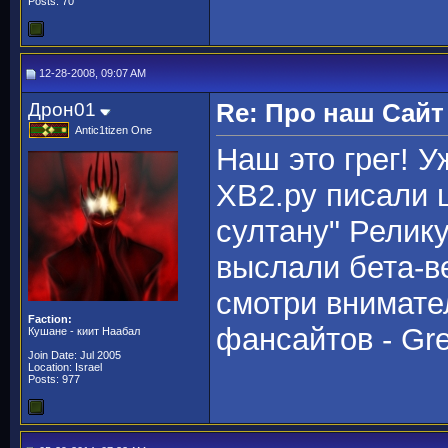
Posts: 70
12-28-2008, 09:07 AM
Дрон01
Re: Про наш Сайт
Antic1tizen One
Наш это грег! У
ХВ2.ру писали 
султану" Релику
выслали бета-ве
смотри внимате
Faction:
фансайтов - Gr
Кушане - киит Наабал
Join Date: Jul 2005
Location: Israel
Posts: 977