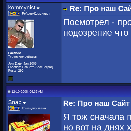
kommynist
Re: Про наш Сай
Рейдер-Комуннист
Посмотрел - про
подозрение что 
Faction:
Туранские рейдеры
Join Date: Jan 2008
Location: Планета Зеленоград
Posts: 290
12-10-2008, 06:37 AM
Snap
Re: Про наш Сайт
Командир звена
Я тож сначала 
но вот на днях 