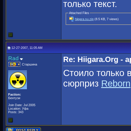
только текст.
Attached Files
hiigara.su.zip
(8.5 KB, 7 views)
12-27-2007, 11:05 AM
Rad
Re: Hiigara.Org -
Старшина
Стоило только 
сюрприз
Reborn
Faction:
Бентузи
Join Date: Jul 2005
Location: Уфа
Posts: 343