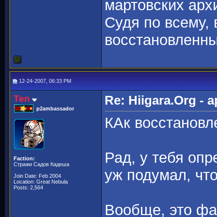
мартовских арх
Судя по всему, 
восстановленн
12-24-2007, 06:33 PM
Ten
Re: Hiigara.Org -
p2ambassador
КАк восстанов
Рад, у тебя оп
Faction:
Стражи Садов Кадеша
уж подумал, что
Join Date: Feb 2004
Location: Great Nebula
Posts: 2,564
Вообще, это фай