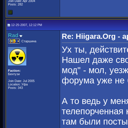
Join Date: Apr 2004
Posts: 282
12-25-2007, 12:12 PM
Rad
Re: Hiigara.Org -
Старшина
Ух ты, действи
Нашел даже сво
мод" - мол, уез
Faction:
Бентузи
форума уже не
Join Date: Jul 2005
Location: Уфа
Posts: 343
А то ведь у мен
телепорченная 
там были посты 