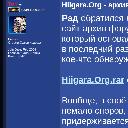
Ten
Hiigara.Org - арх
p2ambassador
Рад
обратился 
сайт архив фо
который основ
Faction:
Стражи Садов Кадеша
в последний ра
Join Date: Feb 2004
Location: Great Nebula
кое-что обнару
Posts: 2,564
Hiigara.Org.rar
Вообще, в своё
немало споров, 
придерживается