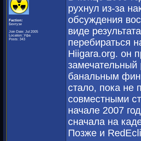
рухнул из-за н
обсуждения вос
Faction:
Бентузи
виде результат
Join Date: Jul 2005
Location: Уфа
перебираться н
Posts: 343
Hiigara.org. он
замечательный 
банальным фин
стало, пока не 
совместными ста
начале 2007 го
сначала на кад
Позже и RedEcl