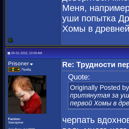
Меня, например
уши попытка Др
Хомы в древней
05-01-2010, 10:09 AM
Prisoner
Re: Трудности пе
Прайд
Quote:
Originally Posted b
притянутая за у
первой Хомы в др
черпать вдохнов
Faction:
Хиигаряне