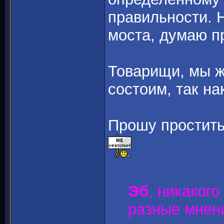
правильности. 
моста, думаю пр
Товарищи, мы ж
состоим, так н
Прошу простить
Эб
, никаког
разные мнени