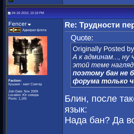
04-16-2010, 10:18 PM
Fencer
Re: Трудности пе
Адмирал флота
Quote:
Originally Posted b
А к админам..., н
этой теме нагляд
поэтому бан не б
форума только 
Faction:
Кушане - киит Сомтау
Join Date: Nov 2009
Location: Юг севера
Блин, после так
Posts: 1,165
язык:
Нада бан? Да в