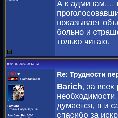
А к админам...,
проголосовавши
показывает объ
больно и страш
только читаю.
04-16-2010, 09:13 PM
Ten
Re: Трудности пе
p2ambassador
Barich
, за всех
необходимости, 
думается, я и с
Faction:
Стражи Садов Кадеша
спасибо за иск
Join Date: Feb 2004