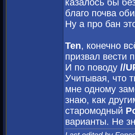
казалось бы бе
благо почва оби
Ну а про бан эт
Ten
, конечно вс
призвал вести п
И по поводу
//
Учитывая, что 
мне одному зам
знаю, как други
старомодный
P
варианты. Не зн
Last edited by Fenc