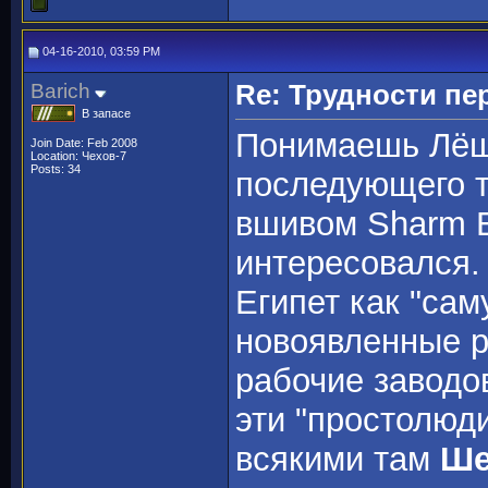
04-16-2010, 03:59 PM
Barich
Re: Трудности пе
В запасе
Понимаешь Лёшк
Join Date: Feb 2008
Location: Чехов-7
Posts: 34
последующего т
вшивом Sharm E
интересовался. 
Египет как "са
новоявленные р
рабочие заводов
эти "простолюд
всякими там
Ше