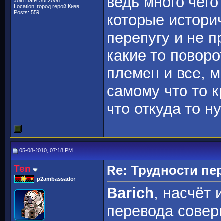
ведь много чего
Join Date: Jul 2008
Location: город герой Киев
Posts: 559
которые истори
перепугу и не п
какие то поворо
племен и все, 
самому что то к
что откуда то н
05-08-2010, 07:18 PM
Ten
Re: Трудности пе
p2ambassador
Barich
, насчёт
перевода совер