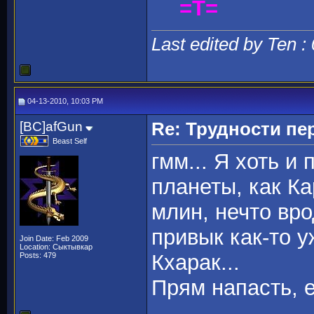
=T=
Last edited by Ten :
04-13-2010, 10:03 PM
[BC]afGun
Re: Трудности пе
Beast Self
гмм... Я хоть и
планеты, как Ка
млин, нечто врод
привык как-то у
Join Date: Feb 2009
Location: Сыктывкар
Кхарак...
Posts: 479
Прям напасть, е