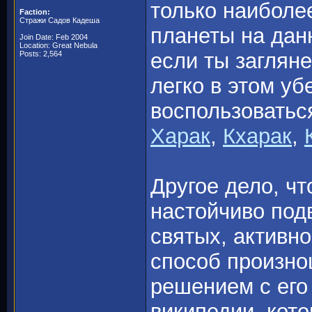
только наиболе
Faction:
Стражи Садов Кадеша
планеты на дан
Join Date: Feb 2004
Location: Great Nebula
если ты загляне
Posts: 2,564
легко в этом у
воспользоватьс
Харак
,
Кхарак
,
Другое дело, чт
настойчиво под
святых, активн
способ произно
решением с его
википедии, кот