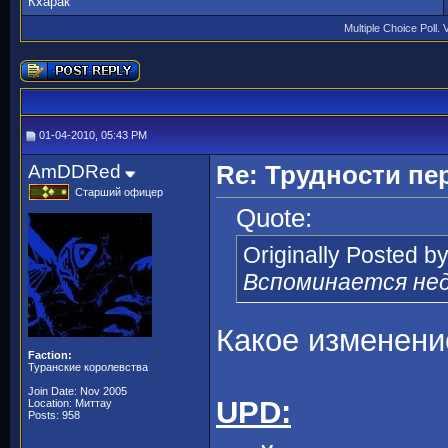
Кхарак
Multiple Choice Poll. 
01-04-2010, 05:43 PM
AmDDRed
Re: Трудности пе
Старший офицер
Quote:
Originally Posted b
Вспоминается неда
Какое изменени
Faction:
Туранские королевства
Join Date: Nov 2005
UPD:
Location: Миттау
Posts: 958