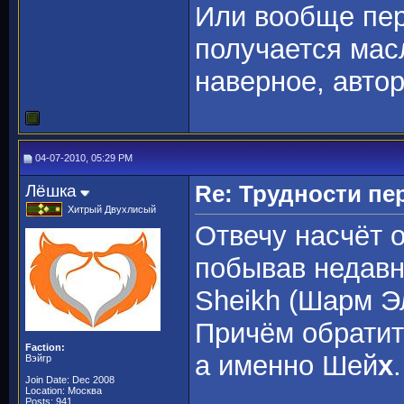
Или вообще пер
получается масл
наверное, авто
04-07-2010, 05:29 PM
Лёшка
Re: Трудности пе
Хитрый Двухлисый
Отвечу насчёт 
побывав недавн
Sheikh (Шарм Эл
Причём обратит
Faction:
а именно Шей
х
.
Вэйгр
Join Date: Dec 2008
Location: Москва
Posts: 941