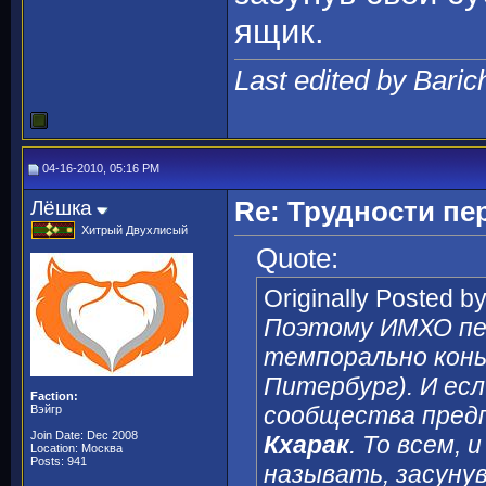
ящик.
Last edited by Baric
04-16-2010, 05:16 PM
Лёшка
Re: Трудности пе
Хитрый Двухлисый
Quote:
Originally Posted b
Поэтому ИМХО пе
темпорально конь
Питербург). И ес
Faction:
сообщества пред
Вэйгр
Join Date: Dec 2008
Кхарак
. То всем,
и
Location: Москва
Posts: 941
называть, засуну