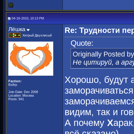
04-16-2010, 10:13 PM
Лёшка
Re: Трудности пе
Хитрый Двухлисый
Quote:
Originally Posted b
Не цитируй, а ар
Хорошо, будут а
Faction:
Вэйгр
заморачиваться
Join Date: Dec 2008
Location: Москва
заморачиваемся 
Posts: 941
видим, так и г
А почему
Х
арак
всё сказано).