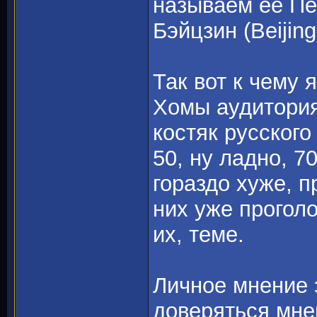
называем её Пе
Бэйцзин (Beijing
Так вот к чему 
Хомы аудитория 
костяк русског
50, ну ладно, 7
гораздо хуже, п
них уже прогол
их, теме.
Личное мнение э
доверяться мне