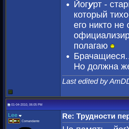
Йог
у
рт - ста
который тихо
его никто не
официализиро
полагаю
Брачащиеся..
Но должна ж
Last edited by AmD
01-04-2010, 06:05 PM
Lee
Re: Трудности пе
Comandante