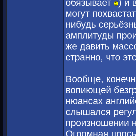
обязывает
) и
могут похвастат
нибудь серьёзн
амплитуды прои
же давить масс
странно, что эт
Вообще, конечн
вопиющей безгр
нюансах англий
слышался регул
произношении н
Огромная прось