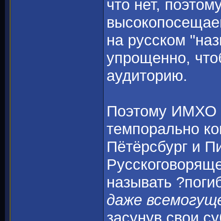
что нет, поэтом
высокопосещае
на русском "на
упрощенно, что
аудиторию.
Поэтому ИМХО 
темпорально ко
Пётёрсбург и П
Русскоговоряще
называть ?пог
даже всемогущ
засунув свои с