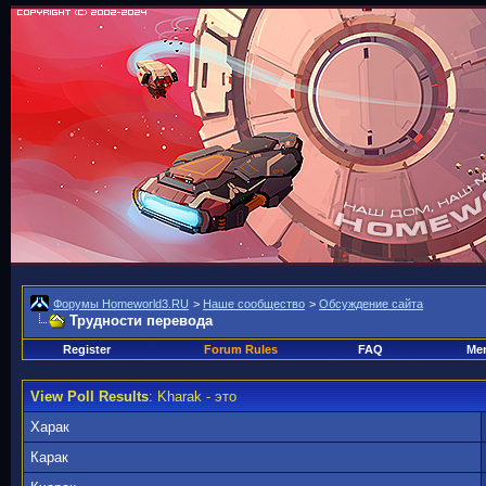
Форумы Homeworld3.RU
>
Наше сообщество
>
Обсуждение сайта
Трудности перевода
Register
Forum Rules
FAQ
Mem
View Poll Results
: Kharak - это
Харак
Карак