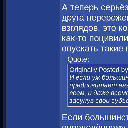
А теперь серьёз
друга перережем
взглядов, это к
как-то поцивили
опускать такие 
Quote:
Originally Posted b
И если уж больши
предпочитает наз
всем, и даже все
засунув свои суб
Если большинс
определённому м