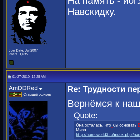
На память - йог
Навскидку.
Join Date: Jul 2007
Posts: 1,635
01-27-2010, 12:28 AM
AmDDRed
Re: Трудности пе
Старший офицер
Вернёмся к наш
Quote:
Она осталась, что
_
бы основать
Мира.
http://homeworld3.ru/index.php?n