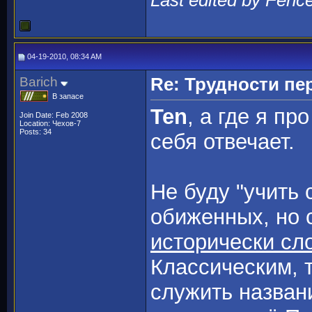
04-19-2010, 08:34 AM
Barich
Re: Трудности пе
В запасе
Ten
, а где я пр
Join Date: Feb 2008
Location: Чехов-7
Posts: 34
себя отвечает.
Не буду "учить 
обиженных, но 
исторически сл
Классическим, 
служить назван