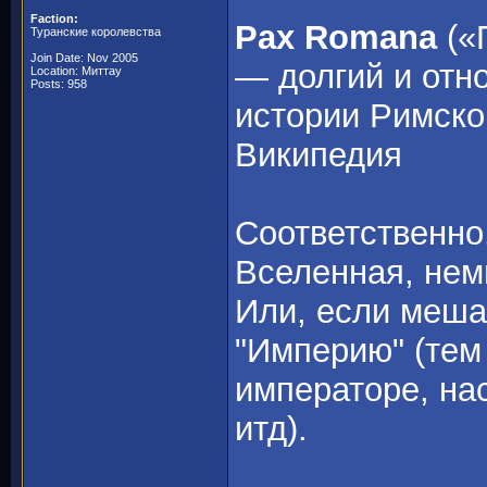
Faction:
Pax Romana
(«П
Туранские королевства
Join Date: Nov 2005
— долгий и отн
Location: Миттау
Posts: 958
истории Римской
Википедия
Соответственно,
Вселенная, нем
Или, если меша
"Империю" (тем
императоре, на
итд).