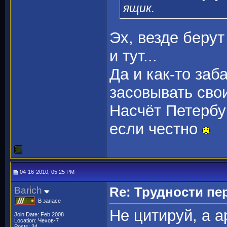
ящик.
Эх, везде берут
и тут...
Да и как-то заб
засовывать сво
Насчёт Петербу
если честно
04-16-2010, 05:25 PM
Barich
Re: Трудности пе
В запасе
Не цитируй, а а
Join Date: Feb 2008
Location: Чехов-7
Posts: 34