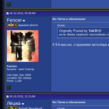
06-10-2016, 09:38 AM
Fencer
Re: Патчи и обновления
Адмирал флота
Quote:
Originally Posted by
Yeti34
если денег хватит постоянно 
К 9-й миссии, стараниями автосбора 
Faction:
Кушане - киит Сомтау
Join Date: Nov 2009
Location: Юг севера
Posts: 1,165
06-10-2016, 11:13 AM
Лёшка
Re: Патчи и обновления
Хитрый Двухлисый
Quote: