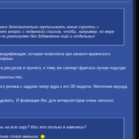
 расе дополнительно прописывать некие скрипты с
ет вопрос с подвязкой списков, чтобы, например, по мере
-ли реализуемо без добавления ещё и отдельных
я модификация, которая позволяла при захвате вражеского
тороны.
та ресурсов и прочего, к тому же саппорт фрегаты лучше подходя
вательство.
ого ролика с кадром гипер ядра к его 3D модели. Мелочная ерунда,
радовать. И формации Икс для интерсепторов очень неплохо
ь на всю игру? Или это только в кампании?
ьтике стало меньше.