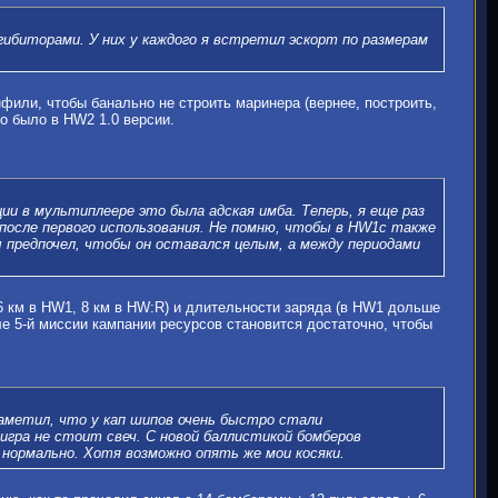
гибиторами. У них у каждого я встретил эскорт по размерам
фили, чтобы банально не строить маринера (вернее, построить,
то было в HW2 1.0 версии.
ции в мультиплеере это была адская имба. Теперь, я еще раз
 после первого использования. Не помню, чтобы в HW1c также
ы предпочел, чтобы он оставался целым, а между периодами
6 км в HW1, 8 км в HW:R) и длительности заряда (в HW1 дольше
сле 5-й миссии кампании ресурсов становится достаточно, чтобы
аметил, что у кап шипов очень быстро стали
игра не стоит свеч. С новой баллистикой бомберов
нормально. Хотя возможно опять же мои косяки.