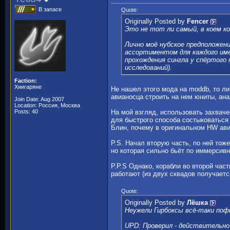
В запасе
Quote:
Originally Posted by
Fencer
Это не тот ли самый, в коем ко
Лично моё нубское предположен
ассортиментом для каждого имею
прохождения сингла у спёртого 
исследований).
Faction:
Хиигаряне
Не нашел этого мода на moddb, то ли
авианосца строить на нем юниты, ан
Join Date: Aug 2007
Location: Россия, Москва
Posts: 40
На мой взгляд, использовать захваче
для быстрого способа состыковаться
Блин, почему в оригинальном HW ави
P.S. Начал вторую часть, по ней тож
но которая сильно бьёт по иммерсивн
P.P.S Однако, корабли во второй час
работают (из двух сквадов получаетс
Quote:
Originally Posted by
Лёшка
Неужели Гирбоксы всё-таки поф
UPD: Проверил - действительно