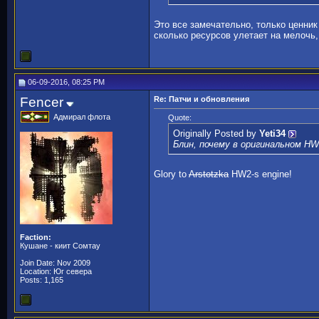
Это все замечательно, только ценник
сколько ресурсов улетает на мелочь
06-09-2016, 08:25 PM
Fencer
Re: Патчи и обновления
Адмирал флота
Quote:
Originally Posted by
Yeti34
Блин, почему в оригинальном H
Glory to
Arstotzka
HW2-s engine!
Faction:
Кушане - киит Сомтау
Join Date: Nov 2009
Location: Юг севера
Posts: 1,165