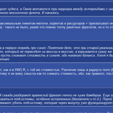
орит чудеса. в Геене мотаются три керриера между астероидами с ин
нного москитного флота. И началось.
максимальным лимитом мелочи, корветов и ресурсеров + прихватывал ин
 - такого не было, разве что помню толпу ракетных фрегатов, но и то э
ла в первую очередь про сингл. Понятное дело, что при старой реализа
т, который не переходит из миссии в миссию, а взрывается сразу же
, пусть снижают стоимость в сингле, ибо никакого баланса. Хотя я б
откат.
, как и в HW1:R, с той же стоимостью. Различие лишь в радиусе поля (
этому я не вижу смысла как-то снижать стоимость, ибо, как правило, по
 сквада разбирают вражеский фрегат почти не хуже бомберов. Еще з
ваться подсистемы, особенно встроенные (двигатели и т.д.). Порой 
певают убить подсистему, которая через минуту уже функционирует 