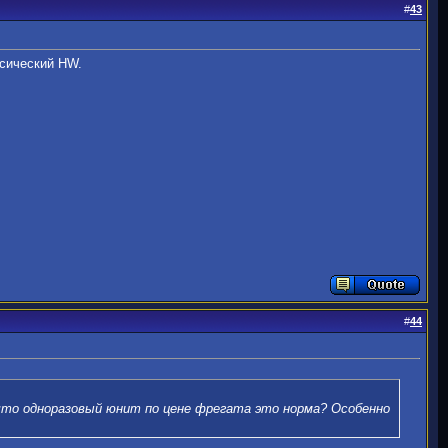
#
43
ссический HW.
#
44
 что одноразовый юнит по цене фрегата это норма? Особенно