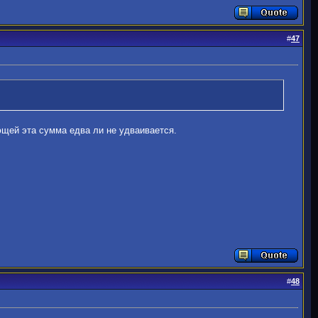
#
47
ующей эта сумма едва ли не удваивается.
#
48