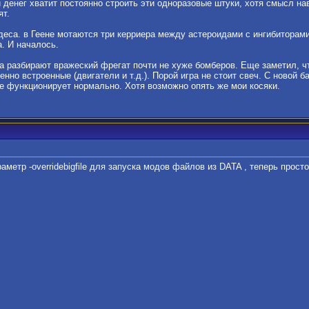
 денег хватит постоянно строить эти одноразовые штуки, хотя смысл нав
ят.
удеса. в Геене мотаются три керриера между астероидами с ингибиторам
. И началось.
а разбирают вражеский фрегат почти не хуже бомберов. Еще заметил, ч
нно встроенные (двигатели и т.д.). Порой игра не стоит свеч. С новой
же функционирует нормально. Хотя возможно опять же мои косяки.
метр -overridebigfile для запуска модов файлов из DATA , теперь просто