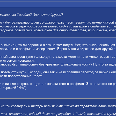
мпания за Таиидан? Или нечто другое?
ие - для реализации фичи со строительством, вероятно нужно каждой
щегося в игре производственного судна (и наверняка отдельно встан
керриера появлялись новые суда для строительства, что, думаю, вряд
 выпилили, то ли вероятно я его не там видел. Нет, это была небольша
алогично и с верфью и мазершипом. Верно было и обратное для другой с
нный авианосец тупо только для стыковки мелочи - это мягко говоря тра
 и отремонтироваться.
аносец был авианосцем без урезания функциональности? Ну что за изде
е потом отпишусь. Господи, они так и не исправили переход от черно бел
ости повествования. Жесть.
ти в сингле сохраняют цвета и значки твоего профиля. Это не может не 
я хороший "Икс").
иксили гравицапу и теперь нельзя 2-мя штуками парализовывать мелоч
 так, наконец-то, годный фикс от разрабов. 1-й имбо-тактикой в мул