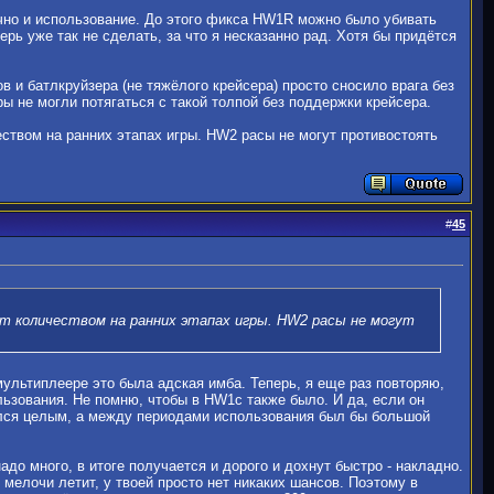
чно и использование. До этого фикса HW1R можно было убивать
рь уже так не сделать, за что я несказанно рад. Хотя бы придётся
в и батлкруйзера (не тяжёлого крейсера) просто сносило врага без
ы не могли потягаться с такой толпой без поддержки крейсера.
еством на ранних этапах игры. HW2 расы не могут противостоять
#
45
ёт количеством на ранних этапах игры. HW2 расы не могут
мультиплеере это была адская имба. Теперь, я еще раз повторяю,
льзования. Не помню, чтобы в HW1c также было. И да, если он
вался целым, а между периодами использования был бы большой
до много, в итоге получается и дорого и дохнут быстро - накладно.
 мелочи летит, у твоей просто нет никаких шансов. Поэтому в