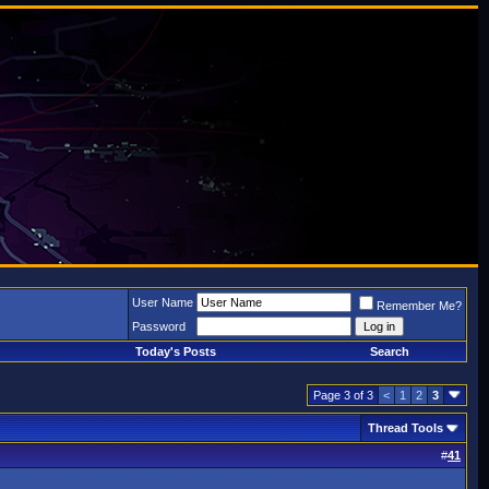
User Name
Remember Me?
Password
Today's Posts
Search
Page 3 of 3
<
1
2
3
Thread Tools
#
41