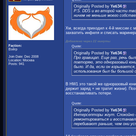
Originally Posted by
Yeti34
P.S. DDS и во второй части тв
ничем не меньше моего собстве
Хм, всегда приходил к 4-й миссии с 
захватить инфиля и списать маринера)
Добавлено через 22 минуты
Faction:
Quote:
Вэйгр
Originally Posted by
Yeti34
Join Date: Dec 2008
Про гравицап. Еще раз, речь бы
Location: Москва
повторяю, это одноразовый юни
Posts: 941
было. И да, если он взрывается
использования был бы большой 
В HW1 это такой же одноразовый юнит
держит заряд + не тратит жизни). По
восстанавливать потери.
Quote:
Originally Posted by
Yeti34
Интерсепторы жгут. Спокойно 4
ремонтироваться и восстанавли
перебивают раньше, чем они ус