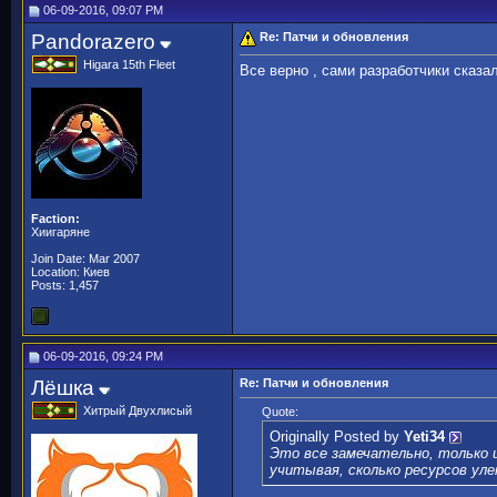
06-09-2016, 09:07 PM
Pandorazero
Re: Патчи и обновления
Higara 15th Fleet
Все верно , сами разработчики сказа
Faction:
Хиигаряне
Join Date: Mar 2007
Location: Киев
Posts: 1,457
06-09-2016, 09:24 PM
Лёшка
Re: Патчи и обновления
Хитрый Двухлисый
Quote:
Originally Posted by
Yeti34
Это все замечательно, только 
учитывая, сколько ресурсов ул