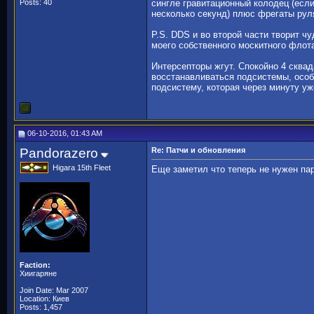
Posts: 40
сингле гравитационный колодец (если
несколько секунд) плюс фрегаты рул
P.S. DDS и во второй части творит ч
моего собственного москитного флота
Интерсепторы жгут. Спокойно 4 сквад
восстанавливаться подсистемы, особе
подсистему, которая через минуту у
06-10-2016, 01:43 AM
Pandorazero
Re: Патчи и обновления
Higara 15th Fleet
Еще заметил что теперь не нужен пара
Faction:
Хиигаряне
Join Date: Mar 2007
Location: Киев
Posts: 1,457