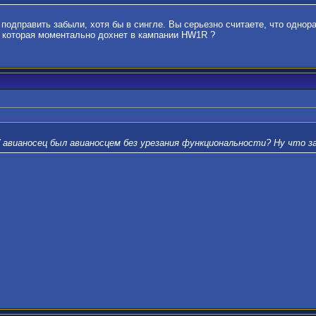
 подправить забыли, хотя бы в сингле. Вы серьезно считаете, что одно
, которая моментально дохнет в кампании HW1R ?
W авианосец был авианосцем без урезания функциональности? Ну что з