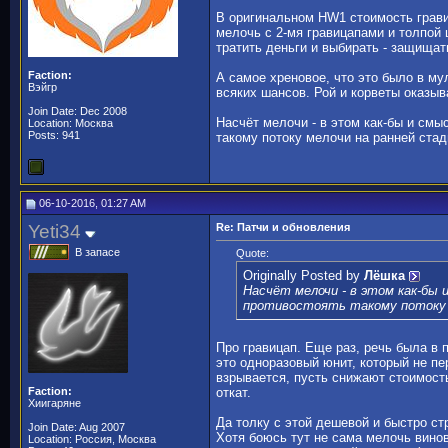
В оригинальном HW1 стоимость грави
мелочь с 2-мя гравицапами и толпой 
тратить деньги и выбирать - защищат
Faction:
А самое хреновое, что это было в му
Вэйгр
всяких шансов. Рой и корветы оказыв
Join Date: Dec 2008
Насчёт мелочи - в этом как-бы и смы
Location: Москва
Posts: 941
такому потоку мелочи на ранней стад
06-10-2016, 01:27 AM
Yeti34
Re: Патчи и обновления
В запасе
Quote:
Originally Posted by
Лёшка
Насчёт мелочи - в этом как-бы
противостоять такому потоку м
Про гравицап. Еще раз, речь была в 
это одноразовый юнит, который не пе
взрывается, пусть снижают стоимост
Faction:
откат.
Хиигаряне
Да толку с этой дешевой и быстро ст
Join Date: Aug 2007
Хотя боюсь тут не сама мелочь винов
Location: Россия, Москва