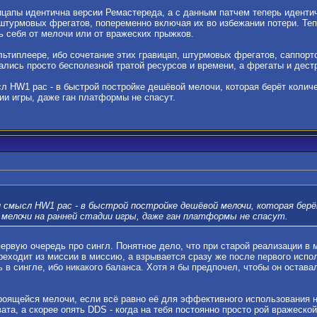
цапы идентична версии Ремастереда, а с данным патчем теперь иденти
штурмовых фрегатов, попеременно включая их во избежании потери. Тепе
ь себя от мелочи или от вражеских прыжков.
льтиплеере, ибо сочетание этих гравицап, штурмовых фрегатов, саппорто
ались просто бесполезной тратой ресурсов и времени, а фрегаты и дестр
сл HW1 рас - в быстрой постройке дешёвой мелочи, которая берёт колич
ии игры, даже ган платформы не спасут.
 и смысл HW1 рас - в быстрой постройке дешёвой мелочи, которая бер
елочи на ранней стадии игры, даже ган платформы не спасут.
первую очередь про сингл. Понятное дело, что при старой реализации в 
реходит из миссии в миссию, а взрывается сразу же после первого испо
ь в сингле, ибо никакого баланса. Хотя я бы предпочел, чтобы он оста
роящейся мелочи, если всё равно её для эффективного использования на
ата, а скорее опять DDS - когда на тебя постоянно просто рой вражеской