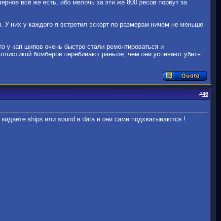
ерное всё же есть, ибо мелочь за эти же 800 ресов порвут за
и. У них у каждого я встретил эскорт по размерам ничем не меньше
то у кап шипов очень быстро стали ремонтироваться и
 баллистикой бомберов перебивают раньше, чем они успевают убить
#
46
 кидаете ships или sound в data и они сами подхватываются !