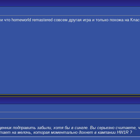
ли что homeworld remastered совсем другая игра и только похожа на Кла
ценник подправить забыли, хотя бы в сингле. Вы серьезно считаете,
етает на мелочь, которая моментально дохнет в кампании HW1R ?