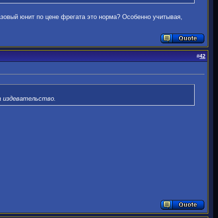
разовый юнит по цене фрегата это норма? Особенно учитывая,
#
42
а издевательство.