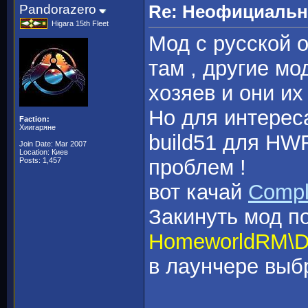
Pandorazero
Re: Неофициальны
Higara 15th Fleet
Мод с русской о
там , другие м
хозяев и они их
Но для интерес
Faction:
Хиигаряне
build51 для HW
Join Date: Mar 2007
Location: Киев
проблем !
Posts: 1,457
вот качай
Comp
Закинуть мод п
HomeworldRM\D
в лаунчере выбр