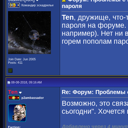
пароля
Командир эскадрильи
Ten
, дружище, что
пароля на форуме. 
например). Нет ни 
горем пополам пар
Join Date: Jun 2005
Posts: 411
08-08-2018, 09:16 AM
Ten
Re: Форум: Проблемы 
p2ambassador
Возможно, это свя
сьогодни". Хочется 
Добавлено через 4 мину
Faction: