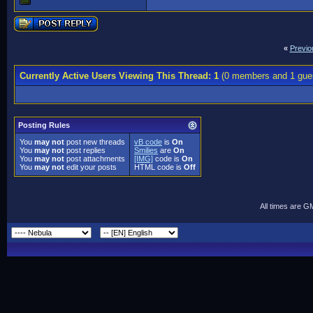
«
Previo
Currently Active Users Viewing This Thread: 1
(0 members and 1 gue
Posting Rules
You
may not
post new threads
vB code
is
On
You
may not
post replies
Smilies
are
On
You
may not
post attachments
[IMG]
code is
On
You
may not
edit your posts
HTML code is
Off
All times are G