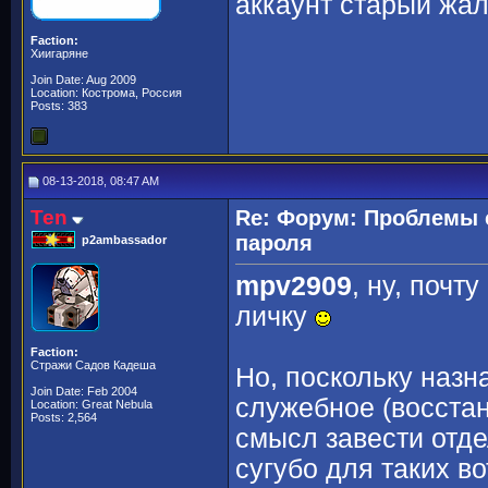
аккаунт старый жал
Faction:
Хиигаряне
Join Date: Aug 2009
Location: Кострома, Россия
Posts: 383
08-13-2018, 08:47 AM
Ten
Re: Форум: Проблемы 
пароля
p2ambassador
mpv2909
, ну, почт
личку
Faction:
Стражи Садов Кадеша
Но, поскольку назн
Join Date: Feb 2004
служебное (восстан
Location: Great Nebula
Posts: 2,564
смысл завести отде
сугубо для таких во