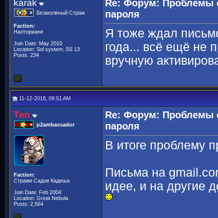
karak
Re: Форум: Проблемы 
пароля
Безмолвный Страж
Faction:
Я тоже ждал письмо
Налториане
Join Date: May 2010
года... всё ещё не 
Location: Sol system, SS 13
Posts: 234
вручную активиров
11-12-2018, 09:51 AM
Ten
Re: Форум: Проблемы 
пароля
p2ambassador
В итоге проблему п
Письма на gmail.com
Faction:
Стражи Садов Кадеша
идее, и на другие д
Join Date: Feb 2004
Location: Great Nebula
Posts: 2,564