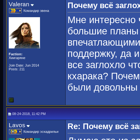
Valeran
Почему всё загло
Командир звена
Мне интересно 
большие планы 
впечатлающими
поддержку, да и
Faction:
Хиигаряне
все заглохло чт
Join Date: Jun 2014
Posts: 211
кхарака? Почем
были довольны
08-24-2018, 11:42 PM
Lavos
Re: Почему всё з
Командир эскадрильи