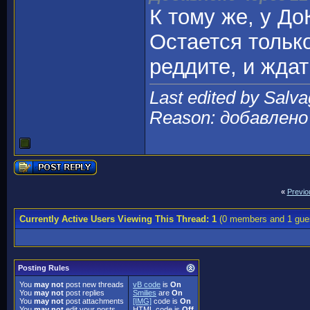
К тому же, у До
Остается тольк
реддите, и ждат
Last edited by Salv
Reason: добавлен
«
Previo
Currently Active Users Viewing This Thread: 1
(0 members and 1 gue
Posting Rules
You
may not
post new threads
vB code
is
On
You
may not
post replies
Smilies
are
On
You
may not
post attachments
[IMG]
code is
On
You
may not
edit your posts
HTML code is
Off