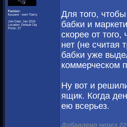
Для того, чтоб
Faction:
Кушане - киит Пакту
бабки и маркети
Join Date: Jan 2016
Location: Default City
Posts: 27
скорее от того,
нет (не считая 
бабки уже выде
коммерческом п
Ну вот и решил
ящик. Когда ден
ею всерьез.
Добавлено через 2