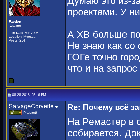
Думаю это из-за
проектами. У ни
Faction:
Кушане
А ХВ больше по
Join Date: Apr 2008
Location: Москва
Posts: 214
Не знаю как со 
ГОГе точно горо
что и на запрос
08-28-2018, 05:16 PM
SalvageCorvette
Re: Почему всё з
Рядовой
На Ремастер в 
собирается. До