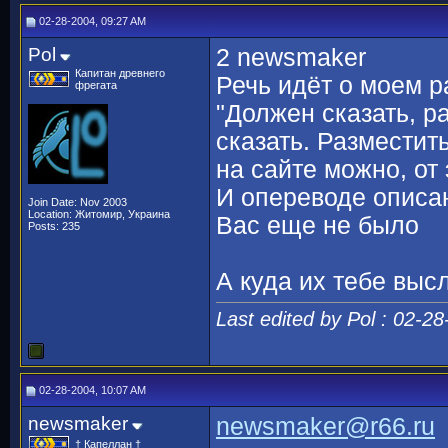
02-28-2004, 09:27 AM
Pol
2 newsmaker
Капитан древнего
Речь идёт о моем р
фрегата
"Должен сказать, р
сказать. Разместит
на сайте можно, от 
И опереводе описан
Join Date: Nov 2003
Location: Житомир, Украина
Вас еще не было
Posts: 235
А куда их тебе выс
Last edited by Pol : 02-2
02-28-2004, 10:07 AM
newsmaker
newsmaker@r66.ru
† Капеллан †