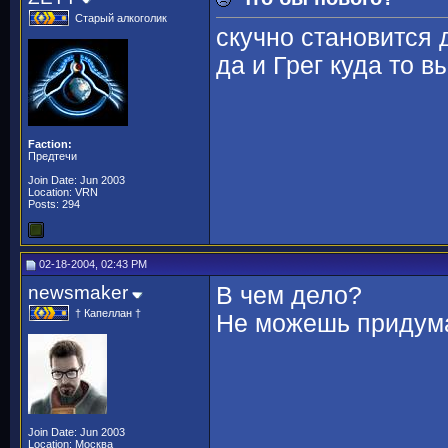
Старый алкоголик
скучно становится д
да и Грег куда то в
Faction:
Предтечи
Join Date: Jun 2003
Location: VRN
Posts: 294
02-18-2004, 02:43 PM
newsmaker
В чем дело?
† Капеллан †
Не можешь придума
Join Date: Jun 2003
Location: Москва