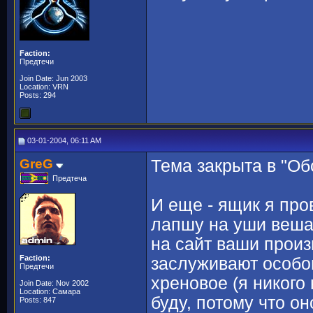
Faction:
Предтечи
Join Date: Jun 2003
Location: VRN
Posts: 294
03-01-2004, 06:11 AM
GreG
Тема закрыта в "Об
Предтеча
И еще - ящик я про
лапшу на уши вешат
на сайт ваши произ
Faction:
заслуживают особо
Предтечи
хреновое (я никого
Join Date: Nov 2002
Location: Самара
буду, потому что о
Posts: 847