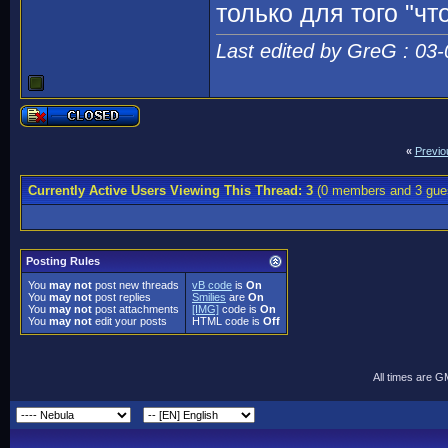
только для того "чт
Last edited by GreG : 03
«
Previo
Currently Active Users Viewing This Thread: 3
(0 members and 3 gue
Posting Rules
You
may not
post new threads
vB code
is
On
You
may not
post replies
Smilies
are
On
You
may not
post attachments
[IMG]
code is
On
You
may not
edit your posts
HTML code is
Off
All times are 