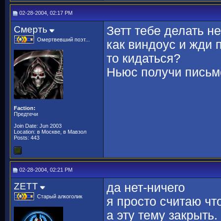
02-28-2004, 02:17 PM
Смерть
Зетт тебе делать н
Омертвевший поэт...
как виндоус и жди 
то кидаться?
Ньюс получи письм
Faction:
Предтечи
Join Date: Jun 2003
Location: в Москве, в Мавзол
Posts: 443
02-28-2004, 02:21 PM
ZETT
да нет-ничего
Старый алкоголик
я просто считаю чт
а эту тему закрыть.