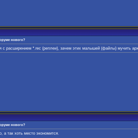
форуме нового?
с расширением *.rec (реплеи), зачем этих малышей (файлы) мучить ар
форуме нового?
, а так хоть место экономится.