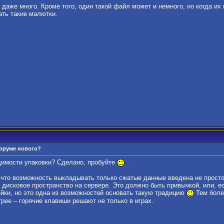
даже много. Кроме того, один такой файл может и немного, но когда их 
ать такие малютки.
форуме нового?
димости упаковки? Сделано, пробуйте
 что возможность выкладывать только сжатые данные введена не просто 
 дисковое пространство на сервере. Это должно быть привычкой, или, ес
пейки, но это одна из возможностей основать такую традицию
Тем боле
трее – горячие клавиши решают не только в играх.