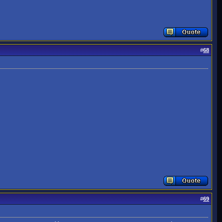
#
68
#
69