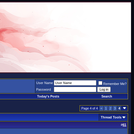
User Name
Remember Me?
Password
Today's Posts
Search
Page 4 of 4
<
1
2
3
4
Thread Tools
#
61