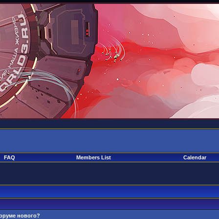
FAQ
Members List
Calendar
форуме нового?