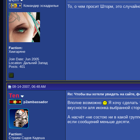
Командир эскадрильи
То, о чем просит Шторм, это случайно
Faction:
Хиигаряне
Join Date: Jun 2005
Location: Дальний Запад
Posts: 401
08-14-2007, 06:48 AM
Ten
Re: Чтобы вы хотели увидеть на сайте, 
p2ambassador
Вполне возможно
Я хочу сделать 
вкусности аля иконка выбранной стор
А насчёт «не состою ни в какой груп
если сообщений меньше десяти.
Faction:
Стражи Садов Кадеша