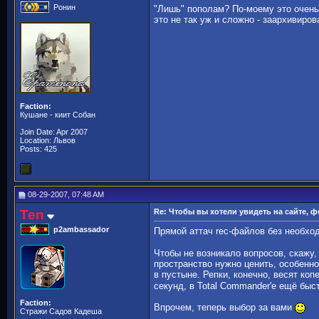
Ронин
"Лишь" пополам? По-моему это очень 
это не так уж и сложно - заархивиров
Faction:
Кушане - киит Собан
Join Date: Apr 2007
Location: Львов
Posts: 425
08-29-2007, 07:48 AM
Ten
Re: Чтобы вы хотели увидеть на сайте, 
p2ambassador
Прямой аттач rec-файлов без необхо
Чтобы не возникало вопросов, скажу,
пространство нужно ценить, особенно
в пустыне. Репки, конечно, весят ко
секунд, в Total Commander'e ещё быс
Faction:
Впрочем, теперь выбор за вами
Стражи Садов Кадеша