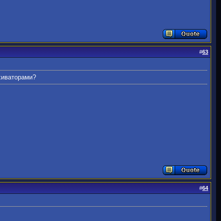
#
63
хиваторами?
#
64