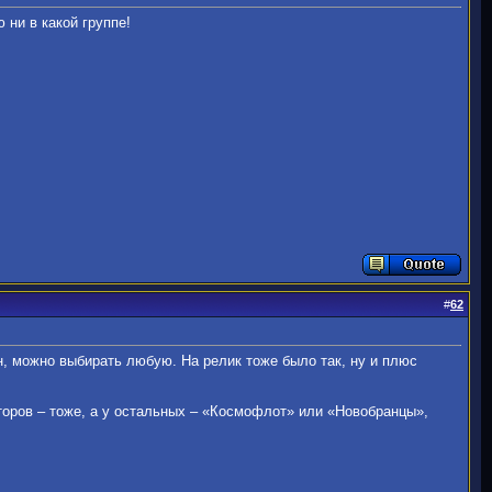
 ни в какой группе!
#
62
н, можно выбирать любую. На релик тоже было так, ну и плюс
аторов – тоже, а у остальных – «Космофлот» или «Новобранцы»,