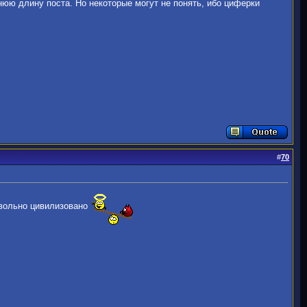
нюю длину поста. Но некоторые могут не понять, ибо циферки
#
70
овольно цивилизовано