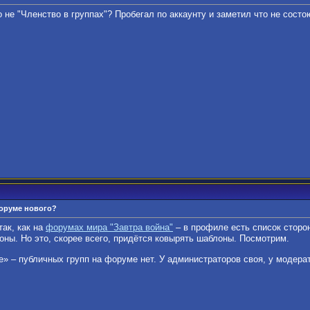
 не "Членство в группах"? Пробегал по аккаунту и заметил что не состою
форуме нового?
так, как на
форумах мира "Завтра война"
– в профиле есть список сторо
оны. Но это, скорее всего, придётся ковырять шаблоны. Посмотрим.
пе» – публичных групп на форуме нет. У администраторов своя, у модер