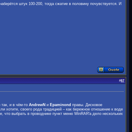
наберётся штук 100-200, тогда сжатие в половину почувствуется. И
#
67
так, и в чём-то
AndrewN
и
Epaminond
правы. Дисковое
ли хотите, своего рода традицией – как бережное отношение к воде
е, что выбрать в проводнике пункт меню WinRAR'a дело нескольких