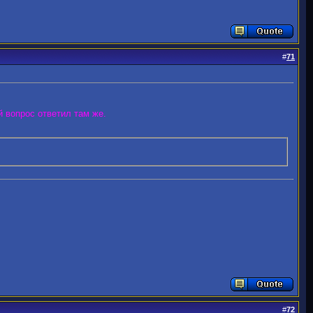
#
71
ой вопрос ответил там же.
#
72