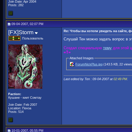
Join Date: Apr 2004
Posts: 282
09-04-2007, 02:07 PM
[FX]Storm
Re: Чтобы вы хотели увидеть на сайте, 
Пользователь
Слушай Тен можно задать вопрос в эт
Создал специальную
тему
для этой ц
=T=
Attached Images
ForumNickPlus.jpg
(143.5 KB, 22 views
Last edited by Ten : 09-04-2007 at
02:49 PM
.
Faction:
Кушане - киит Сомтау
Join Date: Feb 2007
Location: Пенза
Posts: 514
10-01-2007, 05:55 PM