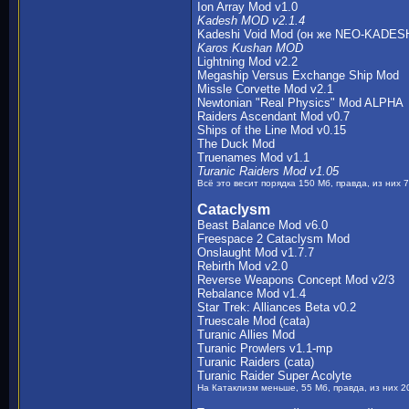
Ion Array Mod v1.0
Kadesh MOD v2.1.4
Kadeshi Void Mod (он же NEO-KADE
Karos Kushan MOD
Lightning Mod v2.2
Megaship Versus Exchange Ship Mod
Missle Corvette Mod v2.1
Newtonian "Real Physics" Mod ALPHA
Raiders Ascendant Mod v0.7
Ships of the Line Mod v0.15
The Duck Mod
Truenames Mod v1.1
Turanic Raiders Mod v1.05
Всё это весит порядка 150 Мб, правда, из них 
Cataclysm
Beast Balance Mod v6.0
Freespace 2 Cataclysm Mod
Onslaught Mod v1.7.7
Rebirth Mod v2.0
Reverse Weapons Concept Mod v2/3
Rebalance Mod v1.4
Star Trek: Alliances Beta v0.2
Truescale Mod (cata)
Turanic Allies Mod
Turanic Prowlers v1.1-mp
Turanic Raiders (cata)
Turanic Raider Super Acolyte
На Катаклизм меньше, 55 Мб, правда, из них 20