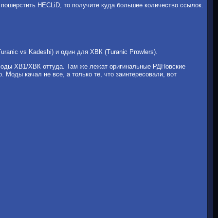
и пошерстить HECLiD, то получите куда большее количество ссылок.
ranic vs Kadeshi) и один для ХВК (Turanic Prowlers).
моды ХВ1/ХВК оттуда. Там же лежат оригинальные РДНовские
. Моды качал не все, а только те, что заинтересовали, вот