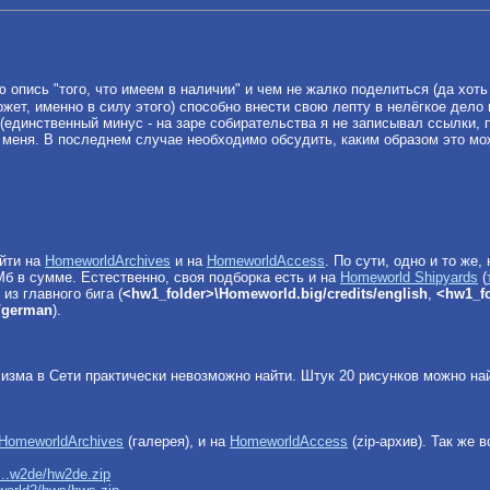
 опись "того, что имеем в наличии" и чем не жалко поделиться (да хот
жет, именно в силу этого) способно внести свою лепту в нелёгкое дело 
ял (единственный минус - на заре собирательства я не записывал ссылки
 меня. В последнем случае необходимо обсудить, каким образом это мо
айти на
HomeworldArchives
и на
HomeworldAccess
. По сути, одно и то же,
Мб в сумме. Естественно, своя подборка есть и на
Homeworld Shipyards
(
 из главного бига (
<hw1_folder>\Homeworld.big/credits/english
,
<hw1_fo
s/german
).
лизма в Сети практически невозможно найти. Штук 20 рисунков можно н
HomeworldArchives
(галерея), и на
HomeworldAccess
(zip-архив). Так же 
...w2de/hw2de.zip