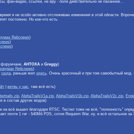
сы, фан-видео, ссылки, не вру - поле действительно не паханное...
время я не особо активно отслеживаю изменения в этой области. Впроч
ипят постоянно. Но кое-что есть:
румах Relicnews
)
cnews
)
icnews
)
и форумчане,
AHTOXA
и
Greggy
)
форумах Relicnews
)
я
сюда
, раньше жил
здесь
. Очень красочный и при том самобытный мод. О
айт
|
ветвь у нас
, там всё есть)
ertrails.zip
,
AlphaTrailsV1a.zip
,
AlphaTrailsV1b.zip
,
AlphaTrailsV2c.zip
,
Engi
я в состав других модов)
и на всё вышел благодаря RTSC. Тестил тоже не всё, "полезность" опре
ает почти 1 гиг - 540Мб PDS, сотня Requiem War, ну, и всё остальное за 