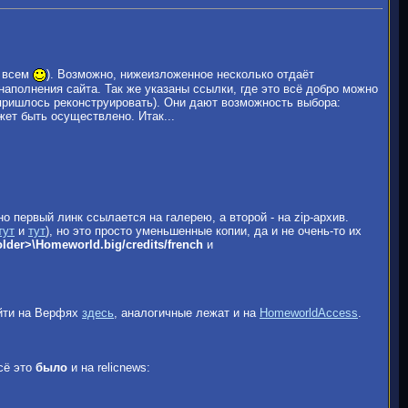
ь всем
). Возможно, нижеизложенное несколько отдаёт
наполнения сайта. Так же указаны ссылки, где это всё добро можно
, пришлось реконструировать). Они дают возможность выбора:
жет быть осуществлено. Итак...
 но первый линк ссылается на галерею, а второй - на zip-архив.
тут
и
тут
), но это просто уменьшенные копии, да и не очень-то их
lder>\Homeworld.big/credits/french
и
айти на Верфях
здесь
, аналогичные лежат и на
HomeworldAccess
.
всё это
было
и на relicnews: