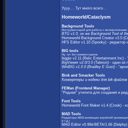
Уууу.... Тут много всего...
Homeworld/Cataclysm
Background Tools
Инструментарий для работы с великолепными
BTG v1.0, он же Background Tool of the
Homeworld Background Creator v3.0 (C
HFS Editor v1.10 (Spooky) - редактор 
BIG tools
Ну, тут без комментариев
biggie v2.11 (Relic Entertainment Inc
BigViewer v2.0/3.0 (Taleisin)
- один из
WinBIG v1.0.0 (Bradley E Gust)
- "арх
Bink and Smacker Tools
Конвертеры и кодеки для bik-файло
FEMan (Frontend Manager)
"Родная" утилита для создания и ре
Font Tools
Homeworld Font Maker v1.4 (Crook) 
MAD Tools
Редакторы MAD-анимации кораблей (анимация д
и т.д.)
MAD Editor v0.99d-BETA/1.66 (Delphy)