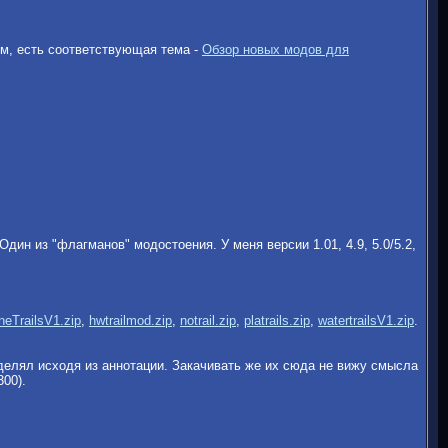
ем, есть соответствующая тема -
Обзор новых модов для
дин из "флагманов" модостоения. У меня версии 1.01, 4.9, 5.0/5.2,
neTrailsV1.zip
,
hwtrailmod.zip
,
notrail.zip
,
platrails.zip
,
watertrailsV1.zip
.
делял исходя из аннотации. Закачивать же их сюда не вижу смысла
300).