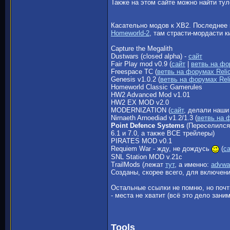
Также на этом сайте можно найти тул
Касательно модов к ХВ2. Последнее 
Homeworld-2
, там страсти-мордасти к
Capture the Megalith
Dustwars (closed alpha) -
сайт
Fair Play mod v0.9 (
сайт
|
ветвь на фо
Freespace TC (
ветвь на форумах Reli
Genesis v1.0.2 (
ветвь на форумах Rel
Homeworld Classic Gamerules
HW2 Advanced Mod v1.01
HW2 EX MOD v2.0
MODERNIZATION (
сайт
, делали наш
Nirnaeth Arnoediad v1.2/1.3 (
ветвь на 
Point Defence Systems
(Переселилс
6.1 и 7.0, а также ВСЕ трейлеры)
PIRATES MOD v0.1
Requiem War - жду, не дождусь
(
с
SNL Station MOD v.21c
TrailMods (лежат
тут
, а именно:
advwat
Созданы, скорее всего, для включени
Остальные ссылки не помню, но почт
- места не хватит (всё это дело заним
Tools