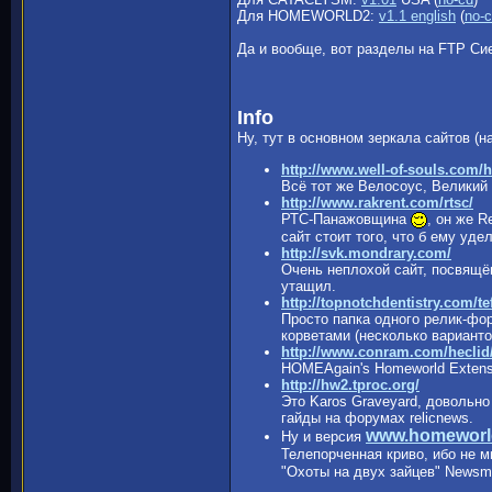
Для HOMEWORLD2:
v1.1 english
(
no-
Да и вообще, вот разделы на FTP С
Info
Hy, тут в основном зеркала сайтов (
http://www.well-of-souls.com
Всё тот же Велосоус, Великий 
http://www.rakrent.com/rtsc/
РТС-Панажовщина
, он же R
сайт стоит того, что б ему уд
http://svk.mondrary.com/
Очень неплохой сайт, посвящён
утащил.
http://topnotchdentistry.com/tef
Просто папка одного релик-фо
корветами (несколько варианто
http://www.conram.com/heclid
HOMEAgain's Homeworld Extensi
http://hw2.tproc.org/
Это Karos Graveyard, довольно
гайды на форумах relicnews.
www.homeworl
Ну и версия
Телепорченная криво, ибо не м
"Охоты на двух зайцев" Newsm