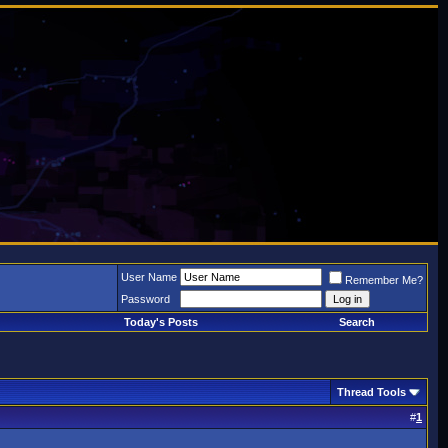
User Name
Remember Me?
Password
Today's Posts
Search
Thread Tools
#
1