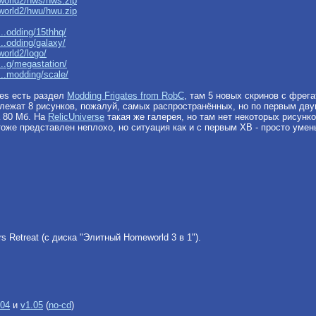
world2/hws/hws.zip
world2/hwu/hwu.zip
..odding/15thhq/
..odding/galaxy/
orld2/logo/
..g/megastation/
..modding/scale/
ves есть раздел
Modding Frigates from RobC
, там 5 новых скринов с фрег
 лежат 8 рисунков, пожалуй, самых распространённых, но по первым дву
а 80 Мб. На
RelicUniverse
такая же галерея, но там нет некоторых рисунко
оже представлен неплохо, но ситуация как и с первым ХВ - просто уме
s Retreat (с диска "Элитный Homeworld 3 в 1").
.04
и
v1.05
(
no-cd
)