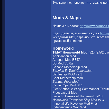
Тут, конечно, перечислять можно дол
Mods & Maps
Начнем с малого:
http://www.hwmods.
Едем дальше, а именно сюда -
http:/
исходники ХВ1, странно, что
scottis
примерный списочег:
Homeworld
T-MAT Homeworld Mod
(v2.4/2.5/2.6 и
Annihilation Mod
Autogun Mod BETA
B5 Mod V3.0a
Banana Mothership Mod
Babylon 5: Total Conversion
Battleship MOD v2.1
Beer Mothership Mod
Bentusi Fleet Mod
Carrier Ops Mod v0.1
Fleet Action: A Wing Commander Tribut
Freespace 2 Mod
Galactic Heroes of Homeworld v2.0
Homeworld Truescale Ship Mod v1.4
Imperialist's Revenge Mod Final
Independence War Mod