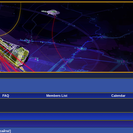
FAQ
Members List
Calendar
сайта!]