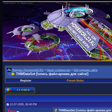
Форумы Homeworld3.RU
>
Наше сообщество
>
Обсуждение сайта
THWDataSet [!опись файл-архива для сайта!]
Register
Forum Rules
12-07-2005, 09:40 PM
Ten
THWDataSet [!опись файл-архива для 