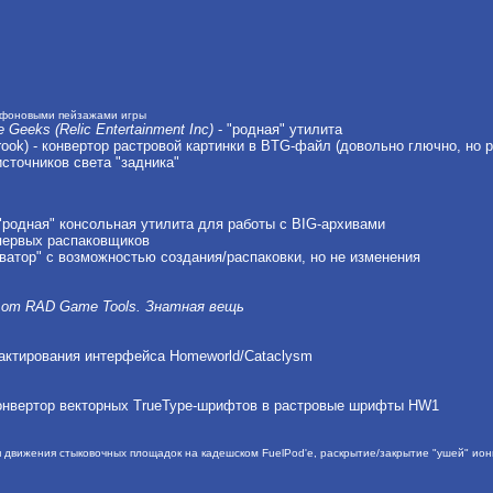
 фоновыми пейзажами игры
 Geeks (Relic Entertainment Inc)
- "родная" утилита
rook) - конвертор растровой картинки в BTG-файл (довольно глючно, но р
источников света "задника"
) - "родная" консольная утилита для работы с BIG-архивами
 первых распаковщиков
иватор" с возможностью создания/распаковки, но не изменения
в от RAD Game Tools. Знатная вещь
дактирования интерфейса Homeworld/Cataclysm
- конвертор векторных TrueType-шрифтов в растровые шрифты HW1
вижения стыковочных площадок на кадешском FuelPod'e, раскрытие/закрытие "ушей" ионног