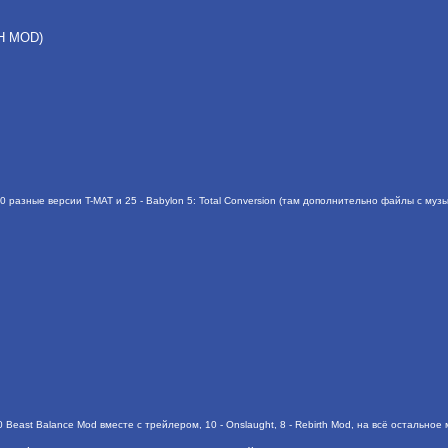
SH MOD)
70 разные версии T-MAT и 25 - Babylon 5: Total Conversion (там дополнительно файлы с музы
 Beast Balance Mod вместе с трейлером, 10 - Onslaught, 8 - Rebirth Mod, на всё остальное