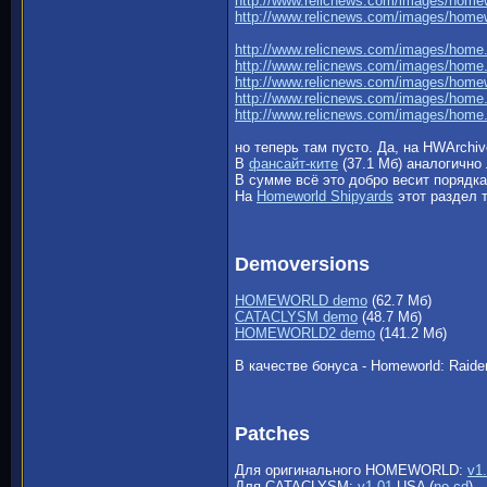
http://www.relicnews.com/images/home
http://www.relicnews.com/images/home
http://www.relicnews.com/images/home.
http://www.relicnews.com/images/home.
http://www.relicnews.com/images/homew
http://www.relicnews.com/images/home.
http://www.relicnews.com/images/home.
но теперь там пусто. Да, на HWArchi
В
фансайт-ките
(37.1 Мб) аналогично
В сумме всё это добро весит порядк
На
Homeworld Shipyards
этот раздел т
Demoversions
HOMEWORLD demo
(62.7 Мб)
CATACLYSM demo
(48.7 Мб)
HOMEWORLD2 demo
(141.2 Мб)
В качестве бонуса - Homeworld: Raider
Patches
Для оригинального HOMEWORLD:
v1
Для CATACLYSM:
v1.01
USA (
no-cd
)