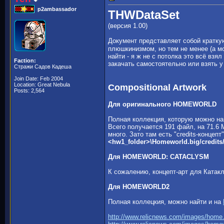
p2ambassador
THWDataSet
(версия 1.00)
Документ представляет собой краткую
плюшкинизмом, но тем не менее (а мо
найти - я ж не с потолка это всё вз
Faction:
закачать самостоятельно или взять у
Стражи Садов Кадеша
Join Date: Feb 2004
Location: Great Nebula
Compositional Artwork
Posts: 2,564
Для оригинального HOMEWORLD
Полная коллекция, которую можно н
Всего получается 191 файл, на 71.6 
много. Зато там есть "credits-концепт"
<hw1_folder>\Homeworld.big/credit
Для HOMEWORLD: CATACLYSM
К сожалению, концепт-арт для Катак
Для HOMEWORLD2
Полная коллецкия, можно найти и на
http://www.relicnews.com/images/home