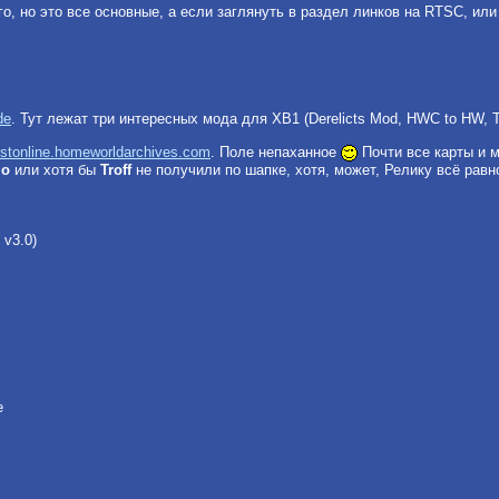
го, но это все основные, а если заглянуть в раздел линков на RTSC, ил
de
. Тут лежат три интересных мода для ХВ1 (Derelicts Mod, HWC to HW, Tu
/jstonline.homeworldarchives.com
. Поле непаханное
Почти все карты и 
mo
или хотя бы
Troff
не получили по шапке, хотя, может, Релику всё равно
 v3.0)
e