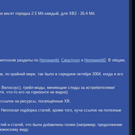
чи весят порядка 2.5 Мб каждый, для ХВ2 - 26.4 Мб.
ь неплохие разделы по
Homeworld
,
Cataclysm
и
Homeworld2
. В общем,
по крайней мере, так было в середине октября 2004, когда я его
ся Велосоус), трейл-моды, меняющие следы за истребителями/
, что-то его на горизонте не видно).
ог ссылок на ресурсы, посвящённые ХВ.
 Неплохая подборка статей, кроме того, куча ссылок на полезные
тей и статей, что были добавлены позже (например, продолжение
божескому виду.