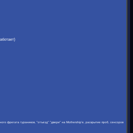
аботает)
о фрегата тураников, "отъезд" "двери" на Mothership'e, раскрытие проб, сенсоров