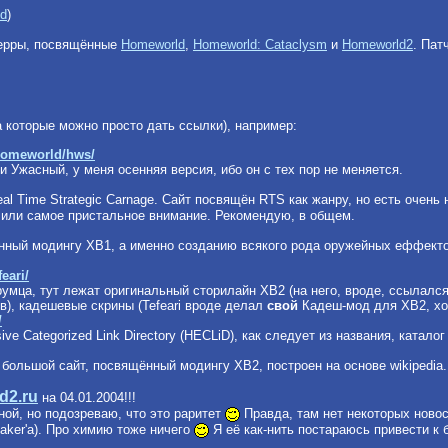
cd
)
иерры, посвящённые
Homeworld
,
Homeworld: Cataclysm
и
Homeworld2
. Пат
на которые можно просто дать ссылки), например:
/homeworld/hws/
и Ужасный, у меня осенняя версия, ибо он с тех пор не меняется.
eal Time Strategic Carnage. Cайт посвящён RTS как жанру, но есть очен
елили самое пристальное внимание. Рекомендую, в общем.
ный модингу ХВ1, а именно созданию всякого рода оружейных еффектов, 
eari/
румца, тут лежат оригинальный сторилайн ХВ2 (на него, вроде, ссылал
в), кадешевые скрины (Tefeari вроде делал
свой
Кадеш-мод для ХВ2, хотя
/
ve Categorized Link Directory (HECLiD), как следует из названия, катал
 большой сайт, посвящённый модингу ХВ2, построен на основе wikipedia.
d2.ru
на 04.01.2004!!!
ной, но подозреваю, что это раритет
Правда, там нет некоторых новос
aker'a). Про химию тоже ничего
Я её как-нить постараюсь привести к 